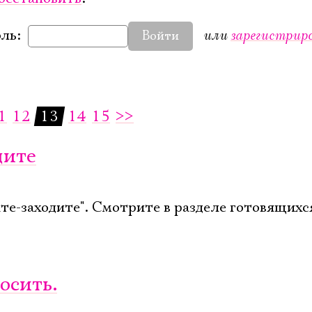
или
зарегистрир
ль:
Войти
1
12
13
14
15
>>
дите
ите-заходите". Смотрите в разделе готовящихс
осить.