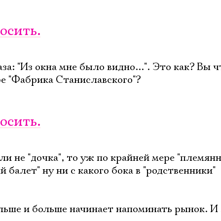
осить.
а: "Из окна мне было видно...". Это как? Вы ч
ре "Фабрика Станиславского"?
осить.
и не "дочка", то уж по крайней мере "племян
 балет" ну ни с какого бока в "родственники"
льше и больше начинает напоминать рынок. И 