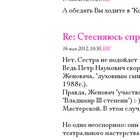
А обедать Вы ходите в "К
Re: Стесняюсь спр
16 мая 2012, 10:30
,
БВГ
Нет. Сестра не подойдет :
Ведь Петр Наумович скоре
Женовача, "духовным сын
1988г.).
Правда, Женовач "участв
"Владимир III степени") :
Мастерской. В этом случа
Но одно неоспоримо: они
театрального мастерства