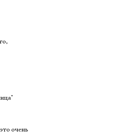
то,
ница"
это очень