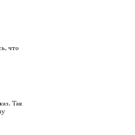
сь, что
каз. Так
му