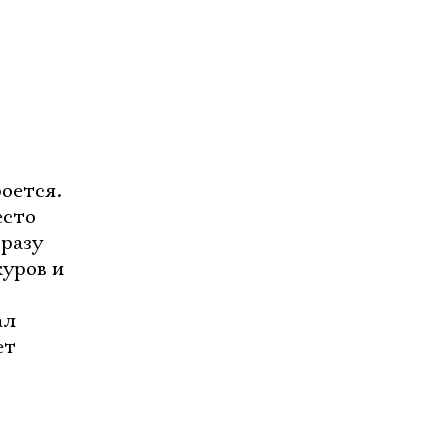
роется.
есто
Сразу
куров и
ал
ет