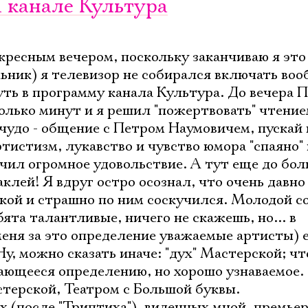
 канале Культура
скресным вечером, поскольку заканчиваю я это
ьник) я телевизор не собирался включать воо
уть в программу канала Культура. До вечера 
олько минут и я решил "пожертвовать" чтение
чудо - общение с Петром Наумовичем, пускай 
тистизм, лукавство и чувство юмора "спаяно" 
учил огромное удовольствие. А тут еще до бол
клей! Я вдруг остро осознал, что очень давно
кой и страшно по ним соскучился. Молодой с
ята талантливые, ничего не скажешь, но... в
меня за это определение уважаемые артисты) 
Ну, можно сказать иначе: "дух" Мастерской; чт
ающееся определению, но хорошо узнаваемое. 
терской, Театром с Большой буквы.
 (после "Триптиха"), виденных мной, премьер