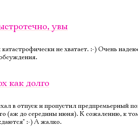
быстротечно, увы
катастрофически не хватает. :-) Очень надею
 обсуждения.
х как долго
уехал в отпуск и пропустил предпремьерный по
го (аж до середины июня). К сожалению, к то
Электропочта
даются" :-) А жалко.