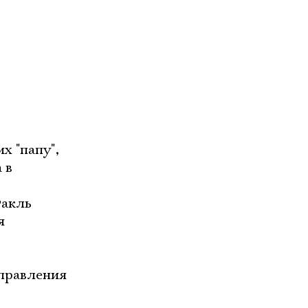
х "папу",
 в
такль
я
аправления