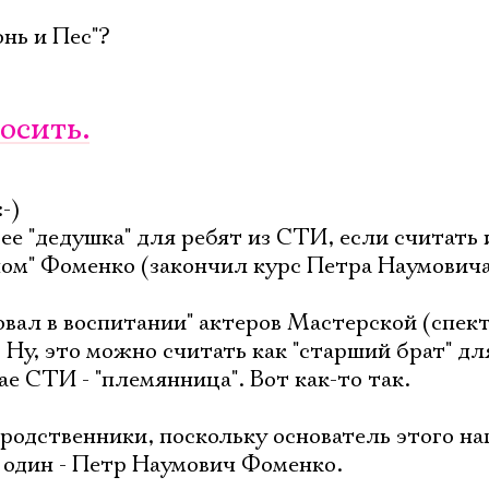
онь и Пес"?
осить.
-)
е "дедушка" для ребят из СТИ, если считать и
ом" Фоменко (закончил курс Петра Наумовича
овал в воспитании" актеров Мастерской (спек
-) Ну, это можно считать как "старший брат" дл
е СТИ - "племянница". Вот как-то так.
 родственники, поскольку основатель этого н
 один - Петр Наумович Фоменко.