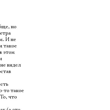
бще, но
Петра
м. И не
и такое
в этом
и
 не видел
остав
есть
о-то такое
То, что
ах (а это