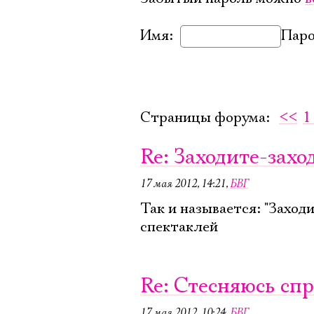
Имя:
Паро
Страницы форума:
<<
1
Re: Заходите-захо
17 мая 2012, 14:21
,
БВГ
Так и называется: "Заход
спектаклей
Re: Стесняюсь спр
17 мая 2012, 10:24
,
БВГ