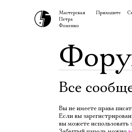
Мастерская
Приходите
С
Петра
В сентябре
С
Фоменко
В октябре
Н
Фор
Гастроли
Н
Доступ для ин
В
Правила посе
В
Как добраться
Ф
Все сообщ
Вы не имеете права писат
Если вы зарегистрирован
вы можете использовать 
Забытый пароль можно
в