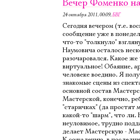
Вечер Фоменко на
24 октября 2011, 00:09
,
БВГ
Сегодня вечером (т.е. во
сообщение уже в понедел
что-то "толкнуло" взглян
Наумовича осталось неск
разочаровался. Какое же 
виртуальное! Обаяние, ар
человеке воедино. Я пол
знакомые сцены из спекта
основной состав Мастерс
Мастерской, конечно, реб
"старичках" (да простят 
какой-то "шарм", что ли. 
неуловимое, трудно подд
делает Мастерскую - Мас
К сожалению, в последних