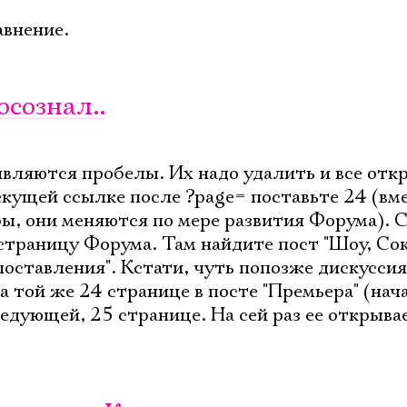
авнение.
осознал..
являются пробелы. Их надо удалить и все отк
екущей ссылке после ?page= поставьте 24 (вм
ы, они меняются по мере развития Форума). 
страницу Форума. Там найдите пост "Шоу, Со
оставления". Кстати, чуть попозже дискуссия
 той же 24 странице в посте "Премьера" (нач
едующей, 25 странице. На сей раз ее открыва