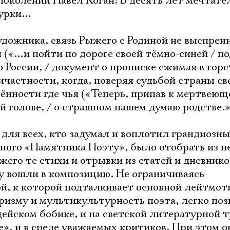
 поколении Павел Коган: В десять лет мечтател
рки...
удожника, связь Рыжего с Родиной не выспренн
 («…и пойти по дороге своей тёмно-синей / по
 России, / документ о прописке сжимая в горс
ичастности, когда, поверяя судьбой страны св
ённости где чья («Теперь, припав к мертвеюще
й голове, / о страшном нашем думаю родстве.»
 для всех, кто задумал и воплотил грандиозн
ьного «Памятника Поэту», было отобрать из н
жего те стихи и отрывки из статей и дневник
гу вошли в композицию. Не ограничиваясь
й, к которой подталкивает основной лейтмот
аризму и мультикультурность поэта, легко п
ейском бобике, и на светской литературной ту
», и в среде уважаемых критиков. При этом о