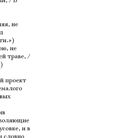
и, / В
яя, не
д
ти.»)
ою, не
й траве, /
)
ый проект
емалого
овых
ив
озволяющие
совке, и в
н словно