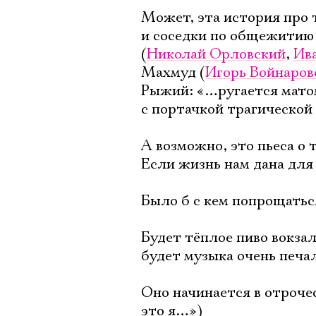
Может, эта история про 
и соседки по общежитию 
(
Николай Орловский
,
Ив
Махмуд (
Игорь Войнаров
Рыжий: «…ругается матом
с портачкой трагической
А возможно, это пьеса о 
Если жизнь нам дана для 
Было б с кем попрощатьс
Будет тёплое пиво вокзал
будет музыка очень печал
Оно начинается в отрочес
это я…»)