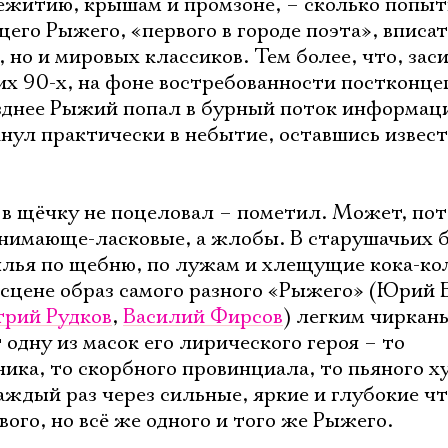
ежитию, крышам и промзоне, – сколько попыт
его Рыжего, «первого в городе поэта», вписать
, но и мировых классиков. Тем более, что, заси
их 90-х, на фоне востребованности постконц
озднее Рыжий попал в бурный поток информац
нул практически в небытие, оставшись изве
в щёчку не поцеловал – пометил. Может, пот
онимающе-ласковые, а жлобы. В старушачьих б
лья по щебню, по лужам и хлещущие кока-кол
сцене образ самого разного «Рыжего» (Юрий 
рий Рудков
,
Василий Фирсов
) легким чиркан
 одну из масок его лирического героя – то
ика, то скорбного провинциала, то пьяного х
аждый раз через сильные, яркие и глубокие ч
ого, но всё же одного и того же Рыжего.