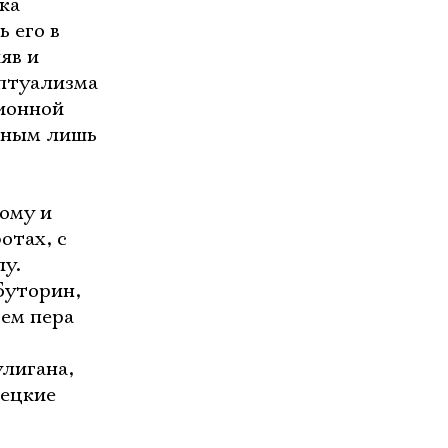
ка
 его в
яв и
ептуализма
ионной
стным лишь
ому и
отах, с
у.
Буторин,
ьем пера
улигана,
тецкие