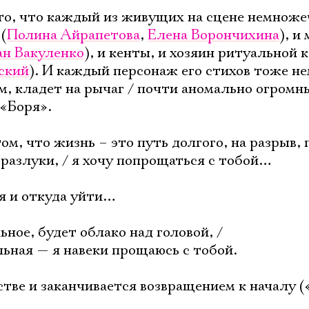
то, что каждый из живущих на сцене немноже
(
Полина Айрапетова
,
Елена Ворончихина
), и
ан Вакуленко
), и кенты, и хозяин ритуальной
ский
). И каждый персонаж его стихов тоже н
, кладет на рычаг / почти аномально огромны
 «Боря».
том, что жизнь – это путь долгого, на разрыв,
разлуки, / я хочу попрощаться с тобой…
я и откуда уйти…
ьное, будет облако над головой, /
ьная — я навеки прощаюсь с тобой.
тве и заканчивается возвращением к началу (