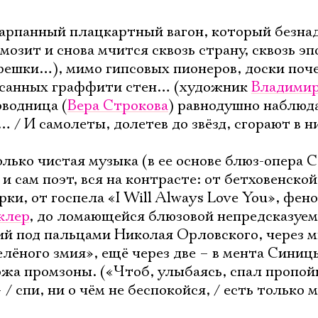
шарпанный плацкартный вагон, который безн
озит и снова мчится сквозь страну, сквозь эп
орешки…), мимо гипсовых пионеров, доски поче
исанных граффити стен… (художник
Владими
оводница (
Вера Строкова
) равнодушно наблюда
… / И самолеты, долетев до звёзд, сгорают в н
лько чистая музыка (в ее основе блюз-опера С
 и сам поэт, вся на контрасте: от бетховенско
ки, от госпела «I Will Always Love You», фен
клер
, до ломающейся блюзовой непредсказуе
й под пальцами Николая Орловского, через 
лёного змия», ещё через две – в мента Синиц
Электропочта
ожа промзоны. («Чтоб, улыбаясь, спал пропой
/ спи, ни о чём не беспокойся, / есть только 