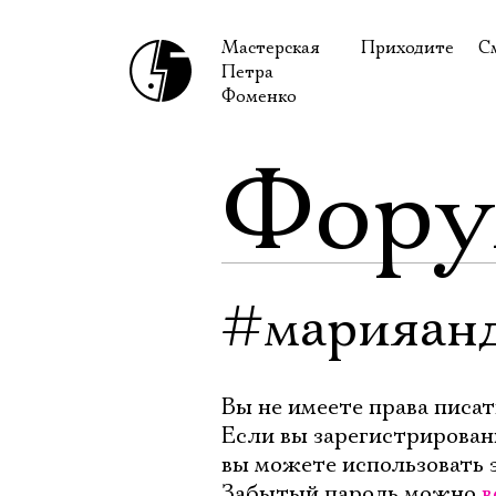
Мастерская
Приходите
С
Петра
В сентябре
С
Фоменко
В октябре
Н
Фор
Гастроли
Н
Доступ для ин
В
Правила посе
В
Как добраться
Ф
#марияанд
Вы не имеете права писат
Если вы зарегистрирован
вы можете использовать 
Забытый пароль можно
в