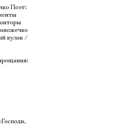
чко Поэт:
 менты
 конторы
емножечко
й кулак /
 прощания:
«Господи,