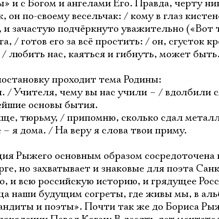
» и с Богом и ангелами Его. Правда, черту ни
, он по-своему весельчак: / кому в глаз кисте
 и зачастую подчёркнуто уважительно («Вот 
, / готов его за всё простить: / он, сгусток к
/ любить нас, каяться и гибнуть, может быть
постановку проходит тема Родины:
я. / Учителя, чему вы нас учили – / вдолбили с
ейшие основы бытия.
ище, тюрьму, / припомню, сколько сдал металл
– я дома. / На веру я слова твои приму.
ция Рыжего основным образом сосредоточена 
ге, но захватывает и знаковые для поэта Санк
, и всю российскую историю, и грядущее Росс
ица наши будущим согреты, где живы мы, в ал
бандиты и поэты». Почти так же до Бориса Ры