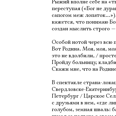
Рыжий вполне себе на «ты
переступая («Бог не дурак
сапогом меж лопаток…»),
кажется, что понимаю Бога
создан мыслить строго — 
Особой нотой через всю 
Вот Родина. Моя, моя, мо
это не вдолбили, / прост
Пройду больницу, кладб
Скажи мне, что на Родине 
В спектакле страна-лока
Свердловске-Екатеринбур
Петербург / Царское Село
с друзьями в нем, «где л
голубом, земная шваль: 