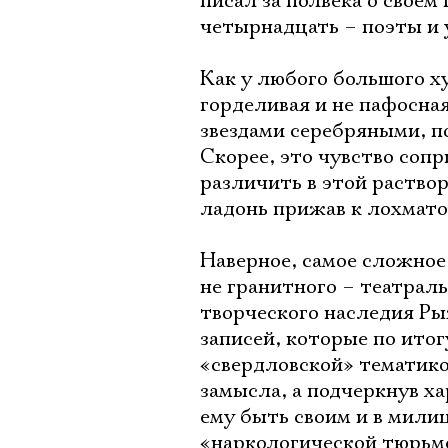
писал за полвека о своем
четырнадцать – поэты и у
Как у любого большого х
горделивая и не пафосная
звездами серебряными, по
Скорее, это чувство сопр
различить в этой раствор
ладонь прижав к лохмато
Наверное, самое сложное
не гранитного – театрал
творческого наследия Ры
записей, которые по ито
«свердловской» тематико
замысла, а подчеркнув х
ему быть своим и в милиц
«наркологической тюрьме