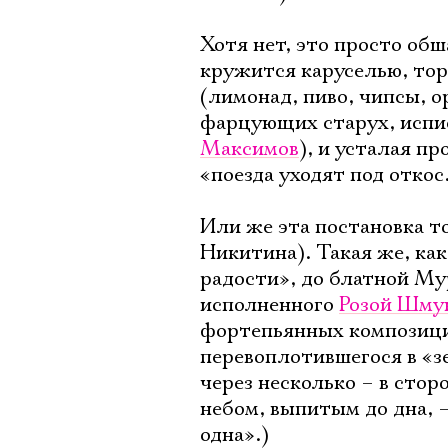
Хотя нет, это просто об
кружится каруселью, торм
(лимонад, пиво, чипсы, 
фарцующих старух, исп
Максимов
), и усталая пр
«поезда уходят под откос
Или же эта постановка то
Никитина). Такая же, как
радости», до блатной Мур
исполненного
Розой Шму
фортепьянных композици
перевоплотившегося в «зе
через несколько – в стор
небом, выпитым до дна, – 
одна».)