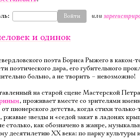
или
зарегистрир
ль:
Войти
человек и одинок
свердловского поэта Бориса Рыжего в каком-т
и поэтического дара, его губительного прок
ительно больно, а не творить – невозможно!
ставленный на старой сцене Мастерской Петр
риным
, проживает вместе со зрителями имен
 от пионерского детства, когда стихи только-
, ржавые звезды и «седой закат в ладонях кр
не столько, как обозначено в жанре, музыкаль
му десятилетию ХХ века: по парку культуры 