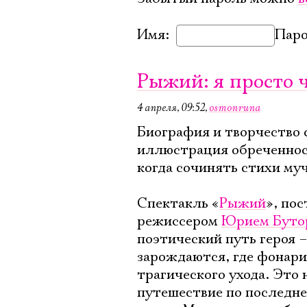
Имя:
Паро
Рыжий: я просто 
4 апреля, 09:52
,
osmonruna
Биография и творчество 
иллюстрация обреченност
когда сочинять стихи муч
Спектакль «
Рыжий
», по
режиссером
Юрием Буто
поэтический путь героя –
зарождаются, где фонари
трагического ухода. Это 
путешествие по последне