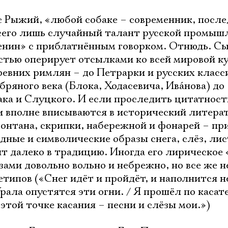
Имя
с Рыжий, «любой собаке – современник, посл
 всего лишь случайный талант русской промыш
енин» с приблатнённым говорком. Отнюдь. С
остью оперирует отсылками ко всей мировой к
Ознакомиться
ревних римлян – до Петрарки и русских класс
бряного века (Блока, Ходасевича, Ивáнова) до
а и Слуцкого. И если проследить цитатност
ни вполне вписываются в исторический литер
онтана, скрипки, набережной и фонарей – п
дные и символические образы снега, слёз, лис
ят далеко в традицию. Иногда его лирическое
ами довольно вольно и небрежно, но все же н
типов («Снег идёт и пройдёт, и наполнится н
Урала опустятся эти огни. / Я прошёл по касат
в этой точке касания – песни и слёзы мои.»)