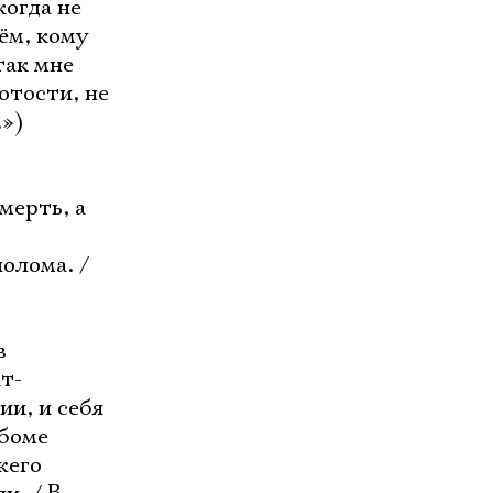
когда не
нём, кому
так мне
ротости, не
.»)
мерть, а
олома. /
в
т-
ии, и себя
ьбоме
жего