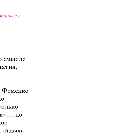
оваться
о смысле
лятия,
а Фоменко
но
только
ыш»…, до
ное
и отдыха