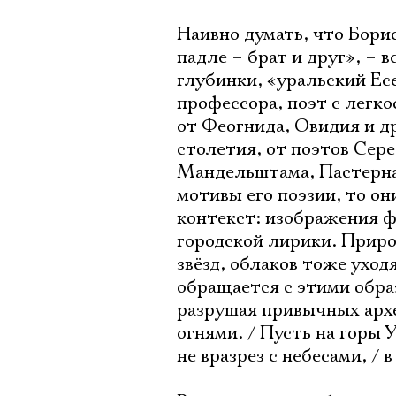
Наивно думать, что Бори
падле – брат и друг», –
глубинки, «уральский Ес
профессора, поэт с легк
от Феогнида, Овидия и д
столетия, от поэтов Сере
Мандельштама, Пастернак
мотивы его поэзии, то о
контекст: изображения ф
городской лирики. Приро
звёзд, облаков тоже уход
обращается с этими образ
разрушая привычных архе
огнями. / Пусть на горы 
не вразрез с небесами, / 