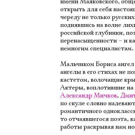
имени Маяковского, общ
открыть для себя настоящ
череду не только русских
поднявшись на волне лих
российской глубинки, п
перенасыщенности – и ка
немногим специалистам.
Мальчиком Бориса ангел 
ангелы в его стихах не п
кастетом, волочащие кры
Актеры, воплотившие на 
Александр Мичков
,
Дмит
по скуле словно надевают
романтичного одноклассн
то отчаявшегося поэта, к
работы раскрывая нам нов