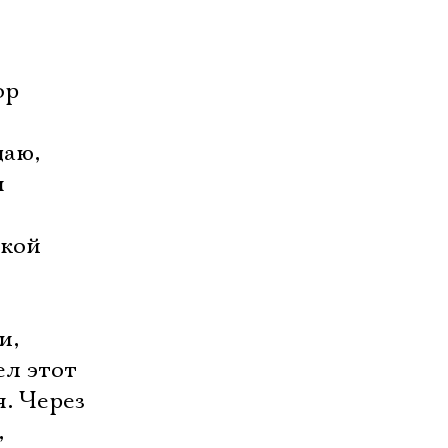
ор
даю,
я
акой
и,
ел этот
я. Через
,