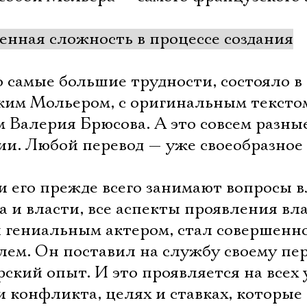
енная сложность в процессе создания
о самые большие трудности, состояло в 
ским Мольером, с оригинальным тексто
м Валерия Брюсова. А это совсем разны
ии. Любой перевод — уже своеобразное
 и его прежде всего занимают вопросы 
 и власти, все аспекты проявления вла
 гениальным актером, стал совершенн
ем. Он поставил на службу своему пер
Электропочта
рский опыт. И это проявляется на всех 
и конфликта, целях и ставках, которые 