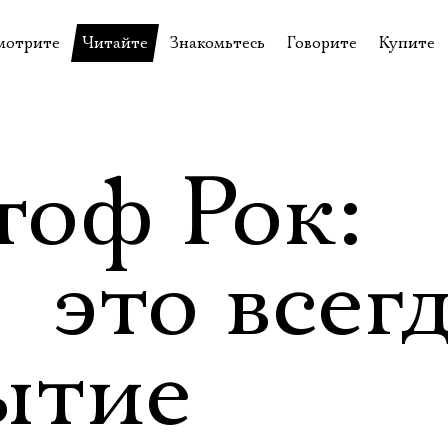
мотрите
Читайте
Знакомьтесь
Говорите
Купите
пектакли
История театра
Пётр Фоменко
Форум
Билеты
еспектакли
Пресса о театре
Евгений Каменькович
Вопросы—ответы
Подароч
а нашей сцене
Новости
Актёры
Контакты
Сувени
тоф Рок:
валидов
идеотека
Архив спектаклей
Режиссёры
Личный приём
Столик 
щения
неклассные чтения
Архив проектов
Художники
  это всег
отовыставка
Благодарности
Руководство
Библиотека Гумилёва
Сотрудники
ытие
Официальные документы
Юрий Степанов
Владимир Максимов