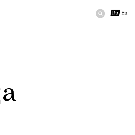
Ru
En
ный сертификат
ры
в буфете
да