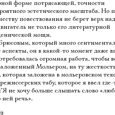
Имя
урной форме потрясающей, точности
роятного эстетического масштаба. Но 
честву повествования не берет верх над
вигатель не только его литературной
Ознакомиться
сценической мощи.
 Брюсовым, который много сентиментал
аспекты, он в какой-то момент даже в
отребовалась огромная работа, чтобы в
заложенный Мольером, на ту жесткость
, которая заложена в мольеровском текс
режиссерских табу, которое я ввел где-
"Я не хочу больше слышать слово «люб
о ней речь».
ь?