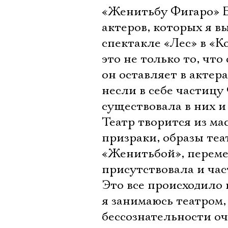
«Женитьбу Фигаро» Б
актеров, которых я в
спектакле «Лес» в «К
это не только то, что
он оставляет в актер
несли в себе частицу
существовала в них и
Театр творится из ма
призраки, образы теа
«Женитьбой», перемес
присутствовала и час
Это все происходило 
я занимаюсь театром,
бессознательности оч