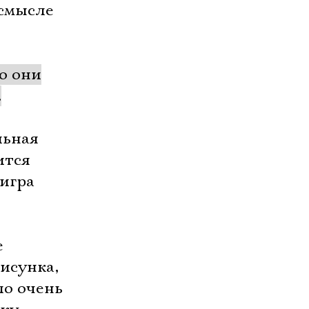
 смысле
о они
.
льная
ится
 игра
е
рисунка,
ло очень