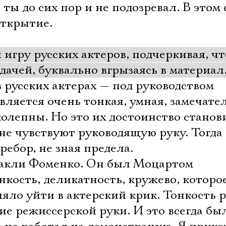
 ты до сих пор и не подозревал. В этом
 открытие.
 игру русских актеров, подчеркивая, чт
дачей, буквально вгрызаясь в материал
 русских актерах — под руководством
вляется очень тонкая, умная, замечате
колепны. Но это их достоинство станов
не чувствуют руководящую руку. Тогда
еребор, не зная предела.
такли Фоменко. Он был Моцартом
нкость, деликатность, кружево, которо
оляло уйти в актерский крик. Тонкость 
ие режиссерской руки. И это всегда бы