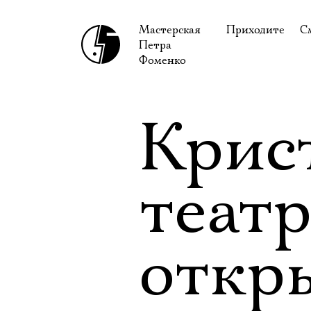
Мастерская
Приходите
С
Петра
В сентябре
С
Фоменко
В октябре
Н
Гастроли
Н
Крис
Доступ для ин
В
Правила посе
В
театр
Как добраться
Ф
откр