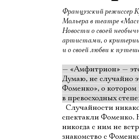
Французский режиссер 
Мольера в театре «Мас
Новости о своей необычн
артистами, о критерии 
и о своей любви к путе
— «Амфитрион» — это 
Думаю, не случайно 
Фоменко», о котором 
в превосходных степе
 Случайности никако
спектакли Фоменко. Н
никогда с ним не вст
знакомство с Фоменко