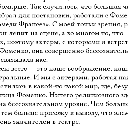
омарше. Так случилось, что большая ч
ыбрал для постановки, работали с Фоме
омеди Франсез». С моей точки зрения, 
 он лепит на сцене, а во многом то, что
ах, поэтому актеры, с которыми я встре
 Фоменко, она совершенно бессознател
 связывала нас.
ссы всего — это наше воображение, наш
тральные. И мы с актерами, работая на
тились в какой-то такой мир, где, безу
тица Фоменко. Ничего религиозного зде
на бессознательном уровне. Чем больш
 тем больше прихожу к выводу, что эле
ень значителен в театре.