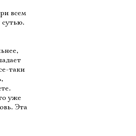
при всем
 сутью.
ьнее,
падает
се-таки
,
те.
то уже
овь. Эта