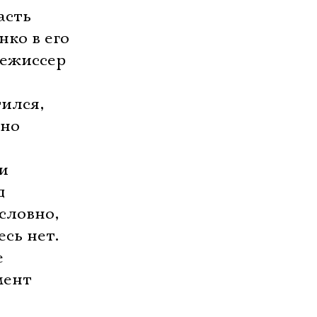
асть
нко в его
режиссер
тился,
ьно
и
д
словно,
сь нет.
е
мент