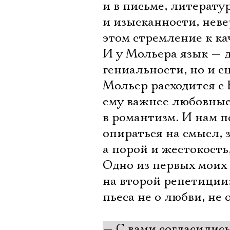
и в письме, литерат
и изысканности, неве
этом стремление к ка
И у Мольера язык — д
гениальности, но и 
Мольер расходится с
ему важнее любовные 
в романтизм. И нам п
опираться на смысл, 
а порой и жестокость
Одно из первых моих 
на второй репетиции:
пьеса не о любви, не 
— С вами согласилис