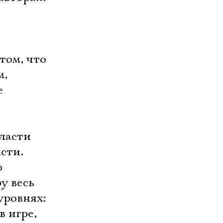
том, что
м,
е
власти
сти.
о
у весь
уровнях:
в игре,