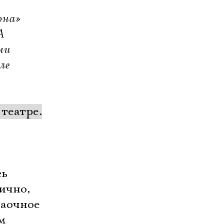
она»
А
ми
ле
театре.
сь
ично,
заочное
м