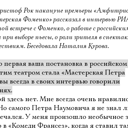
Кристоф Рок накануне премьеры «Амфитри
терская Фоменко» рассказал в интервью РИ
ой встрече с Фоменко, о работе с российски
при выборе пьесы, о роли зрителя в спектак
шествиям. Беседовала Наталия Курова.
первая ваша постановка в российском 
этим театром стала «Мастерская Петра
вы всегда в своих интервью говорили
нях.
й здесь нет. Мне всегда очень нравили
о самого Петра Наумовича я не знал л
речался. У меня произошло необычное 
 в «Комеди Франсез», когда я ставил та