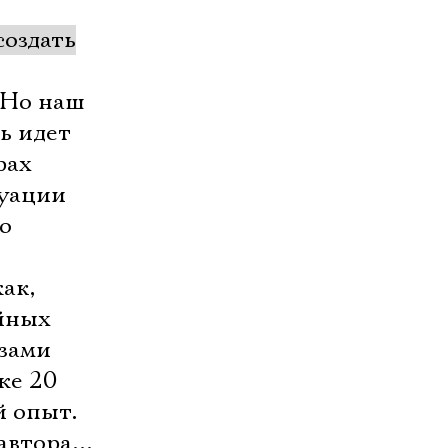
создать
 Но наш
ь идет
рах
туации
о
ак,
ейных
азами
же 20
й опыт.
 автора…