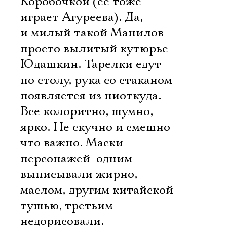
Коробочкой (ее тоже
Имя
играет Агуреева). Да,
и милый такой Манилов 
просто вылитый кутюрье
Юдашкин. Тарелки едут
Ознакомиться
по столу, рука со стаканом
появляется из ниоткуда.
Все колоритно, шумно,
ярко. Не скучно и смешно 
что важно. Маски
персонажей  одним
выписывали жирно,
маслом, другим китайской
тушью, третьим
недорисовали.