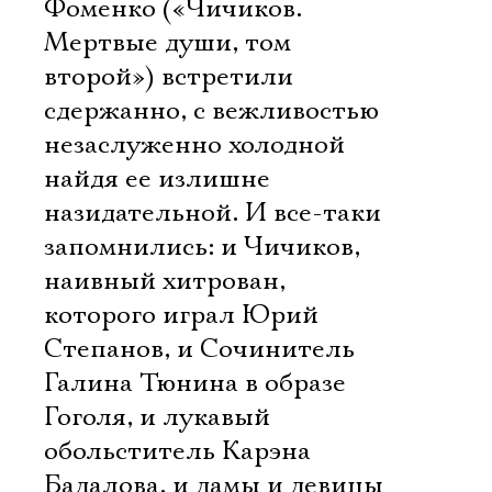
Фоменко («Чичиков.
Мертвые души, том
второй») встретили
сдержанно, с вежливостью
незаслуженно холодной 
найдя ее излишне
назидательной. И все-таки
запомнились: и Чичиков,
наивный хитрован,
которого играл Юрий
Степанов, и Сочинитель 
Галина Тюнина в образе
Гоголя, и лукавый
обольститель Карэна
Бадалова, и дамы и девицы