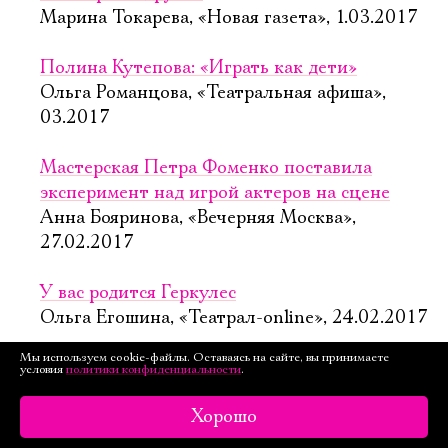
Марина Токарева, «Новая газета», 1.03.2017
Полина Кутепова: «Играть как дети»
Ольга Романцова, «Театральная афиша»,
03.2017
Мастерская Петра Фоменко поставила
эксперимент над игрой актеров на сцене
Анна Бояринова, «Вечерняя Москва»,
27.02.2017
У вас родится Геркулес
Ольга Егошина, «Театрал-online», 24.02.2017
Мы используем cookie-файлы. Оставаясь на сайте, вы принимаете
Кристоф Рок: «Русские гораздо романтичнее
условия
политики конфиденциальности
.
французов»
Хорошо
Наталья Васильева, «Известия», 23.02.2017