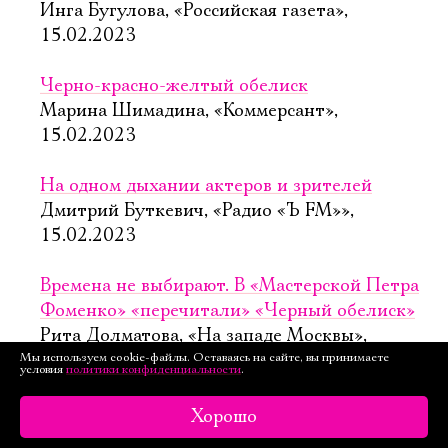
Инга Бугулова, «Российская газета»,
15.02.2023
Черно-красно-желтый обелиск
Марина Шимадина, «Коммерсант»,
15.02.2023
На одном дыхании актеров и зрителей
Дмитрий Буткевич, «Радио «Ъ FM»»,
15.02.2023
Времена не выбирают. В «Мастерской Петра
Фоменко» «перечитали» «Черный обелиск»
Рита Долматова, «На западе Москвы»,
Мы используем cookie-файлы. Оставаясь на сайте, вы принимаете
14.02.2023
условия
политики конфиденциальности
.
Три цвета черного обелиска
Хорошо
Марина Райкина, «Московский комсомолец»,