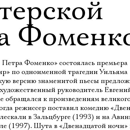
терской
а Фоменк
я Петра Фоменко» состоялась премьера
ир» по одноименной трагедии Уильяма
кую версию знаменитой пьесы предло
 художественный руководитель Евгени
е обращался к произведениям великого
Тогда режиссер поставил комедию «Две
лескали в Зальцбурге (1993) и на Ави
ле (1997). Шута в «Двенадцатой ночи»