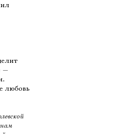
нил
делит
е —
и.
ее любовь
олевской
 нам