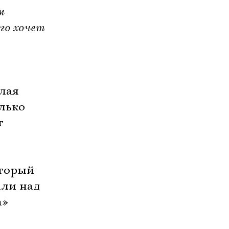
м
го хочет
лая
лько
т
оторый
али над
а»