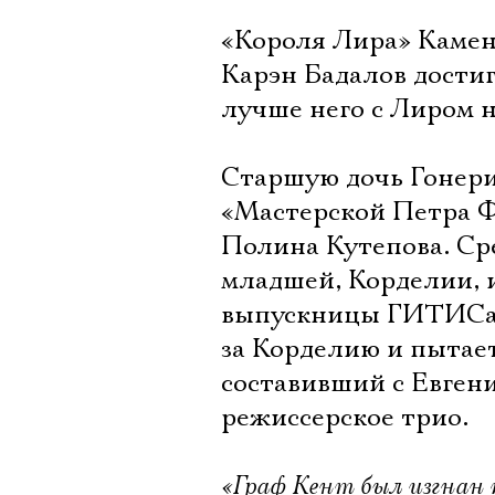
«Короля Лира» Камень
Карэн Бадалов дости
лучше него с Лиром н
Старшую дочь Гонери
«Мастерской Петра Ф
Полина Кутепова. Ср
младшей, Корделии, 
выпускницы ГИТИСа. 
за Корделию и пытае
составивший с Евген
режиссерское трио.
«Граф Кент был изгнан к