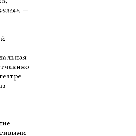
ой,
тился»,
—
ой
одальная
отчаянно
театре
аз
ние
ьстивыми