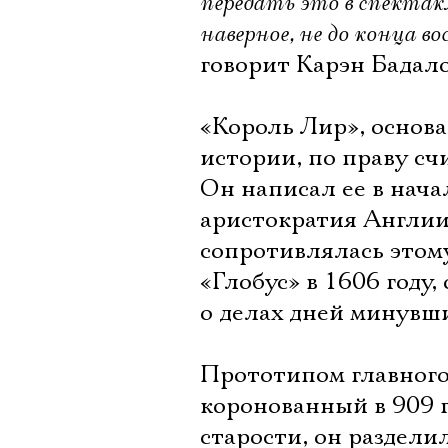
передать это в спектакл
наверное, не до конца в
говорит Карэн Бадало
«Король Лир», основ
истории, по праву с
Он написал ее в начал
аристократия Англии 
сопротивлялась этому
«Глобус» в 1606 году,
о делах дней минувши
Прототипом главного
коронованный в 909 
старости, он раздели