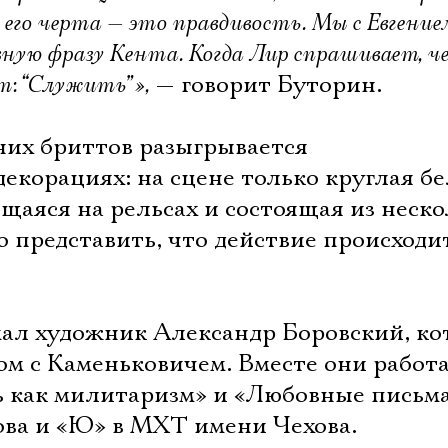
я его черта — это правдивость. Мы с Евгение
ную фразу Кента. Когда Лир спрашивает, че
т: “Служить”»,
— говорит Буторин.
них бриттов разыгрывается
екорациях: на сцене только круглая бе
щаяся на рельсах и состоящая из неско
о представить, что действие происходи
ал художник Александр Боровский, к
ом с Каменьковичем. Вместе они работ
 как милитаризм» и «Любовные письм
ова и «Ю» в МХТ имени Чехова.