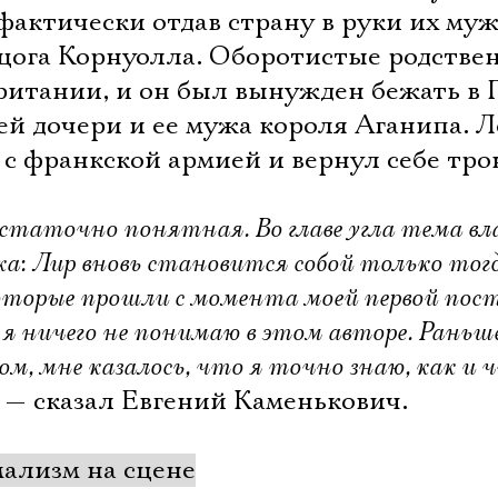
актически отдав страну в руки их муж
рцога Корнуолла. Оборотистые родстве
ритании, и он был вынужден бежать в 
й дочери и ее мужа короля Аганипа. 
с франкской армией и вернул себе тро
достаточно понятная. Во главе угла тема вл
а: Лир вновь становится собой только тогд
 которые прошли с момента моей первой пос
я ничего не понимаю в этом авторе. Раньше
ом, мне казалось, что я точно знаю, как и 
— сказал Евгений Каменькович.
Электропочта
ализм на сцене