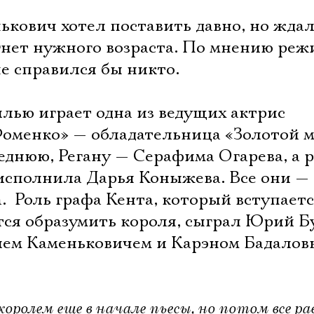
Имя
кович хотел поставить давно, но ждал,
гнет нужного возраста. По мнению режи
е справился бы никто.
Ознакомиться
лью играет одна из ведущих актрис
оменко» — обладательница «Золотой м
еднюю, Регану — Серафима Огарева, а 
исполнила Дарья Коныжева. Все они —
Роль графа Кента, который вступает
тся образумить короля, сыграл Юрий Б
ием Каменьковичем и Карэном Бадало
оролем еще в начале пьесы, но потом все ра