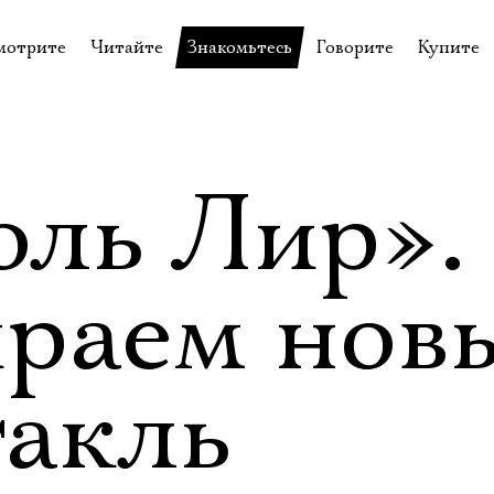
мотрите
Читайте
Знакомьтесь
Говорите
Купите
пектакли
История театра
Пётр Фоменко
Форум
Билеты
еспектакли
Пресса о театре
Евгений Каменькович
Вопросы—ответы
Подароч
а нашей сцене
Новости
Актёры
Контакты
Сувени
оль Лир».
валидов
идеотека
Архив спектаклей
Режиссёры
Личный приём
Столик 
щения
неклассные чтения
Архив проектов
Художники
ираем нов
отовыставка
Благодарности
Руководство
Библиотека Гумилёва
Сотрудники
такль
Официальные документы
Юрий Степанов
Владимир Максимов