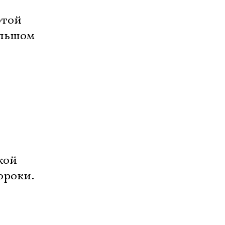
отой
ольшом
кой
ороки.