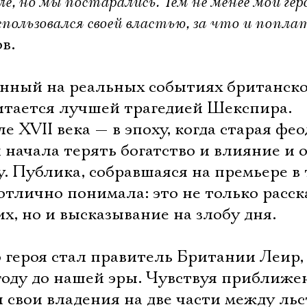
е, но мы постарались. Тем не менее мой гер
оспользовался своей властью, за что и попла
в.
анный на реальных событиях британск
читается лучшей трагедией Шекспира.
е XVII века — в эпоху, когда старая фе
начала терять богатство и влияние и 
. Публика, собравшаяся на премьере в 
 отлично понимала: это не только расск
х, но и высказывание на злобу дня.
 героя стал правитель Британии Леир,
году до нашей эры. Чувствуя приближе
л свои владения на две части между л