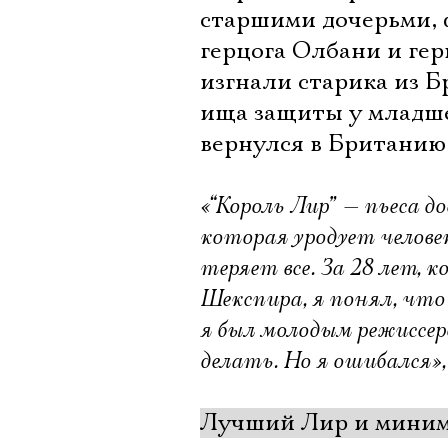
старшими дочерьми, ф
герцога Олбани и ге
изгнали старика из Б
ища защиты у младше
вернулся в Британию 
«“Король Лир” — пьеса 
которая уродует человек
теряет все. За 28 лет,
Шекспира, я понял, что 
я был молодым режиссер
делать. Но я ошибался»,
Лучший Лир и миним