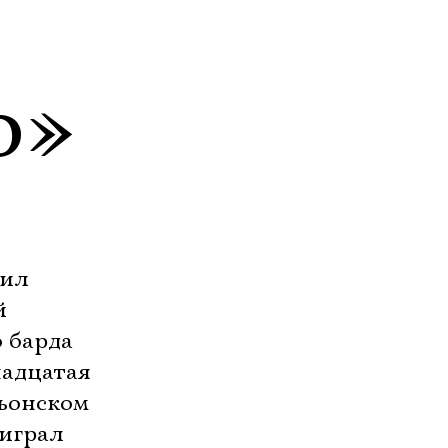
о»
жил
й
 барда
надцатая
ньонском
 играл