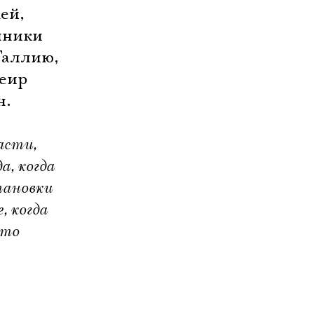
ей,
нники
Галлию,
Леир
н.
асти,
а, когда
тановки
, когда
что