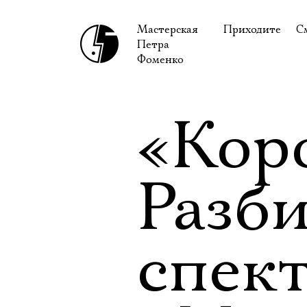
Мастерская
Приходите
С
Петра
В сентябре
С
Фоменко
В октябре
Н
Гастроли
Н
«Кор
Доступ для ин
В
Правила посе
В
Разб
Как добраться
Ф
спек