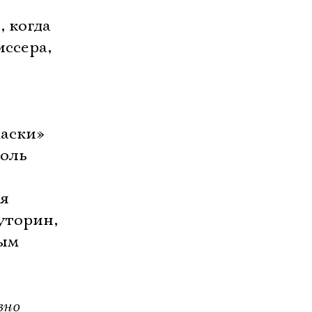
 когда
ссера,
аски»
роль
ся
уторин,
вым
вно