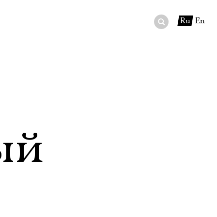
Ru
En
ный сертификат
ры
в буфете
ый