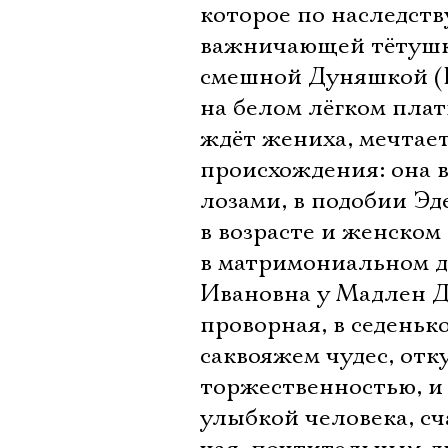
которое по наследств
важничающей тётушко
смешной Дуняшкой (
на белом лёгком пла
ждёт жениха, мечтает
происхождения: она 
лозами, в подобии Э
в возрасте и женском
в матримониальном д
Ивановна у Мадлен Д
проворная, в седеньк
саквояжем чудес, от
торжественностью, и 
улыбкой человека, сч