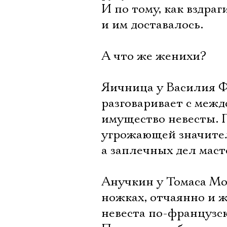
И по тому, как вздра
и им доставалось.
А что же женихи?
Яичница у Василия Ф
разговаривает с меж
имущество невесты. П
угрожающей значител
а заплечных дел маст
Анучкин у Томаса Мо
ножках, отчаянно и 
невеста по-французск