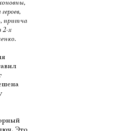
хоновны,
героев,
я, притча
 2-х
енко.
ия
тавил
т
мешена
у
ворный
люч. Это