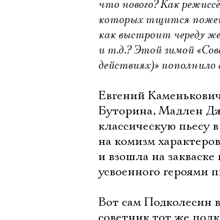
что нового? Как режисс
которых тщится пожени
как выстроит череду же
и т.д.? Этой зимой «Со
действиях)» пополнило
Евгений Каменькович
Буторина, Мадлен Дж
классическую пьесу в
на комизм характеров
и взошла на закваске
усвоенного героями п
Вот сам Подколесин 
советник тот же полко