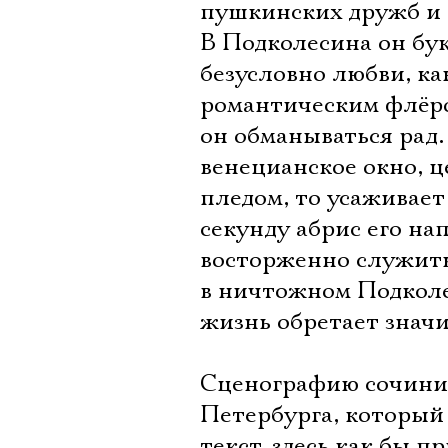
пушкинских дружб и 
В Подколесина он бук
безусловно любви, ка
романтическим флёро
он обманываться рад.
венецианское окно, ц
пледом, то усаживает
секунду абрис его на
восторженно служить
в ничтожном Подколес
жизнь обретает значи
Сценографию сочини
Петербурга, который 
текст, здесь как бы 