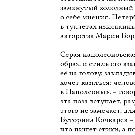
замкнутый холодный 
о себе мнения. Петер
в туалетах изысканны
авторства Марии Бор
Серая наполеоновская
образ, и стиль его 
её на голову, заклады
хочет казаться: чело
в Наполеоны», – гово
эта поза вступает, р
этого не замечает, дл
Буторина Кочкарев –
что пишет стихи, а п