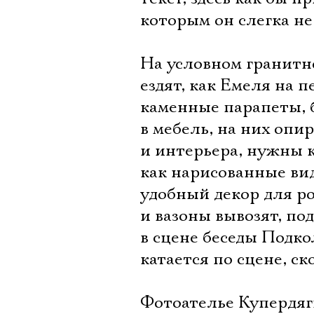
которым он слегка не 
На условном гранитно
ездят, как Емеля на 
каменные парапеты, 
в мебель, на них опи
и интерьера, нужны к
как нарисованные ви
удобный декор для р
и вазоны вывозят, по
в сцене беседы Подко
катается по сцене, с
Фотоателье Купердяги