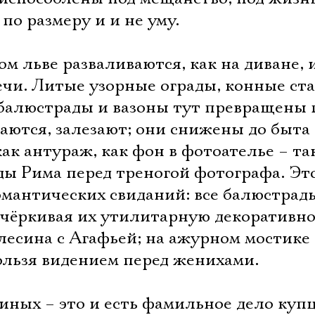
по размеру и и не уму.
м льве разваливаются, как на диване, 
печи. Литые узорные ограды, конные ста
балюстрады и вазоны тут превращены 
раются, залезают; они снижены до быта
ак антураж, как фон в фотоателье – та
ды Рима перед треногой фотографа. Эт
омантических свиданий: все балюстрад
дчёркивая их утилитарную декоративно
лесина с Агафьей; на ажурном мостике
кользя видением перед женихами.
Электропочта
ных – это и есть фамильное дело купц