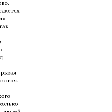
во.
едаётся
ая
так
о
а
д
орькая
о огня.
кого
колько
ь людей,