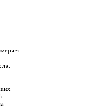
бмеряет
ела,
бких
б
на