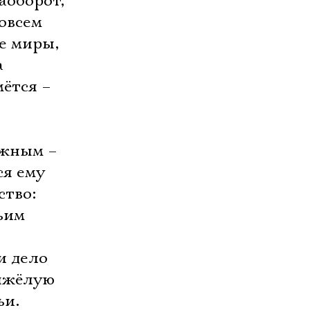
аоборот,
овсем
е миры,
а
мётся –
ёжным –
ся ему
ство:
ьим
и дело
тяжёлую
ьи.