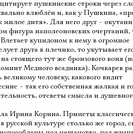
цитирует пушкинские строки через сло
вально влюблён и, как у Пушкина, «пр
к милое дитя». Для него друг – окутанн
м фигура наполеоновских очертаний, 
 Влетает купидоном к нему в огромное
елует друга в плечико, то укутывает ег
 на стоящего тут же бронзового коня (н
помнит Медного всадника). Кочкарев ра
 великому человеку, какового видит
ине – так его собственная жалкая и г
тельность, отсветы смысла и душевног
ла Ирина Корина. Приметы классичес
в русской культуре столько же город, с
приспособлены под мещанство, под жизн