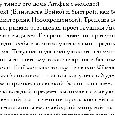
Имя
у тянет его дочь Агафья с молодой
й (Елизавета Бойко) и быстрой, как б
Екатерина Новокрещенова). Трепеща 
тье, рыжая розощекая простодушная Аг
Ознакомиться
 и стыдится. Её грёзы тоже литератур
видит себя и жениха увитых виноград
дема. Тётушка недалеко ушла от племя
 опыте, поэтому также азартна и бесп
еле. Ещё меньше толку от свахи: Фёкла
жабраиловой – чистая клоунесса. Худе
ом паричке, со связкой баранок на шее,
куда каждый предмет вынимает с лику
вечной, ни от чего не пропадающей с 
астливого всем: свободной минутой, ч