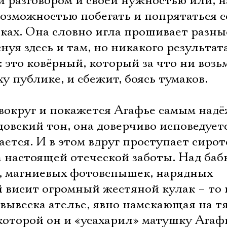
 разговором и своей нужностью или, н
возможностью побегать и попрятаться с
лках. Она словно игла прошивает разны
нуя здесь и там, но никакого результат
: это ковёрный, который за что ни возь
у публике, и сбежит, боясь тумаков.
 вокруг и покажется Агафье самым над
цовский тон, она доверчиво исповедует
ается. И в этом вдруг проступает сирот
а настоящей отеческой заботы. Над баб
, магниевых фотовспышек, нарядных
 висит огромный жестяной кулак – то 
 вывеска ателье, явно намекающая на 
 которой он и «усахарил» матушку Агаф