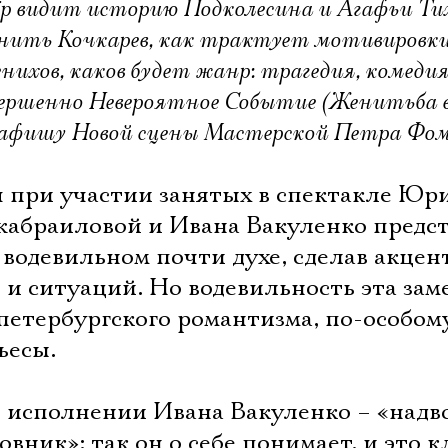
ёр видит историю Подколесина и Агафьи Ти
ть Кочкарев, как трактует мотивировки 
нихов, каков будет жанр: трагедия, комеди
вершенно Невероятное Событие (Женитьба в
 афишу Новой сцены Мастерской Петра Фом
 при участии занятых в спектакле Юр
абраиловой и Ивана Вакуленко предс
 водевильном почти духе, сделав акцен
 и ситуаций. Но водевильность эта за
 петербургского романтизма, по-особом
ьесы.
в исполнении Ивана Вакуленко – «над
вник»: так он о себе понимает, и это к