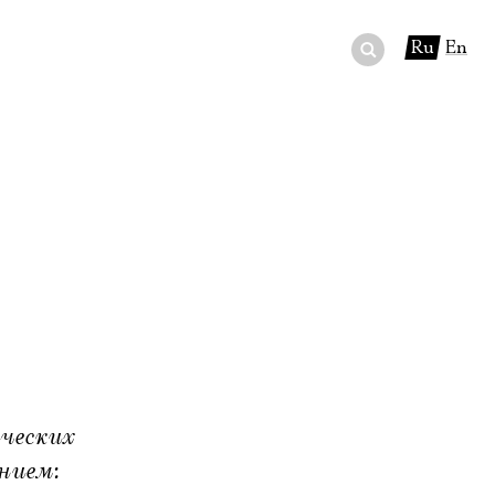
Ru
En
ный сертификат
ры
в буфете
ческих
нием: