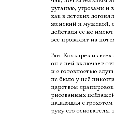
чая, почтительным ли
руганью, угрозами и 
как в детских догоня
женский и мужской, с
действия её не имеют
все провалит на потех
Вот Кочкарев из всех
он с ней включает от
и с готовностью слуш
не было у неё никогд
царством драпировок
рисованных пейзажей
падающая с грохотом
руку его основателя,