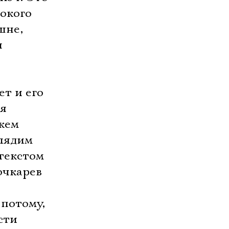
окого
шне,
ы
ет и его
яя
 кем
глядим
 текстом
очкарев
 потому,
сти