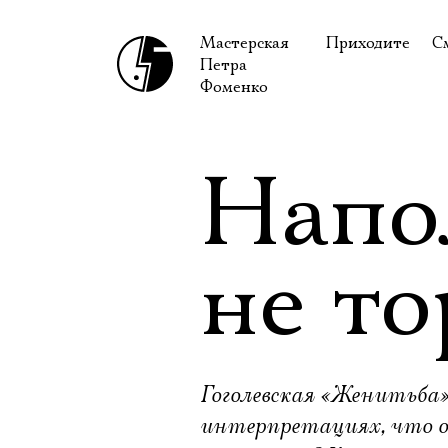
Мастерская
Приходите
С
Петра
В сентябре
С
Фоменко
В октябре
Н
Гастроли
Н
Напо
Доступ для ин
В
Правила посе
В
не то
Как добраться
Ф
Гоголевская «Женитьба»
интерпретациях, что о