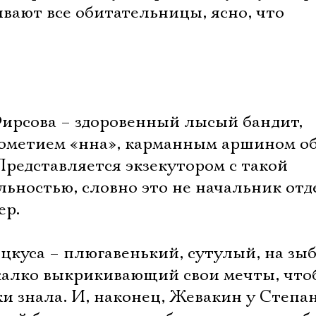
гивают все обитательницы, ясно, что
ирсова – здоровенный лысый бандит,
дометием «нна», карманным аршином о
редставляется экзекутором с такой
ьностью, словно это не начальник отд
ер.
цкуса – плюгавенький, сутулый, на зы
жалко выкрикивающий свои мечты, что
и знала. И, наконец, Жевакин у Степа