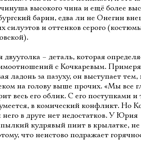
чинуша высокого чина и ещё более выс
бургский барин, едва ли не Онегин вне
х силуэтов и оттенков серого (костюм
овской).
 двууголка – деталь, которая определя
взаимоотношений с Кочкаревым. Пример
вая ладонь за пазуху, он выступает тем,
веком на голову выше прочих. «Мы все 
рит весь его облик. С его поступками и
азумеется, в комический конфликт. Но К
я него в друге нет недостатков. У Юрия
 пылкий кудрявый пиит в крылатке, не
отому, что неистово подражает горячно