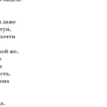
и даже
туи,
почти
кой же,
о
ы
сть,
 она
а,