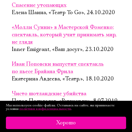
Спасение утопающих
Елена Шаина, «Театр To Go», 24.10.2020
«Молли Суини» в Мастерской Фоменко:
спектакль, который учит принимать мир,
не глядя
Inner Emigrant, «Ваш досуг», 23.10.2020
Иван Поповски выпустит спектакль
по пьесе Брайана Фрила
Екатерина Авдеева, «Театр.», 18.10.2020
Чисто шотландские убийства
Павел Подкладов, «Ревизор.ru», 8.07.2019
Мы используем cookie-файлы. Оставаясь на сайте, вы принимаете
условия
политики конфиденциальности
.
Дикие и симпатичные
Хорошо
Виктория Пешкова, «Культура», 4.07.2019