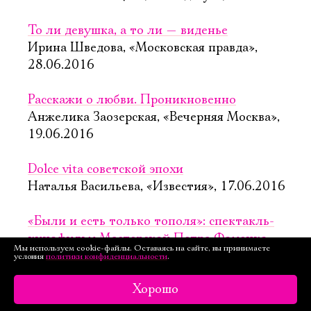
То ли девушка, а то ли — виденье
Ирина Шведова, «Московская правда»,
28.06.2016
Расскажи о любви. Проникновенно
Анжелика Заозерская, «Вечерняя Москва»,
19.06.2016
Dolce vita советской эпохи
Наталья Васильева, «Известия», 17.06.2016
«Были и есть только тополя»: спектакль-
кинофильм Мастерской Петра Фоменко
Мы используем cookie-файлы. Оставаясь на сайте, вы принимаете
Анастасия Каменская, «Buro 24/7»,
условия
политики конфиденциальности
.
16.06.2016
Хорошо
Спектакль-кинофильм «Тополя» представит