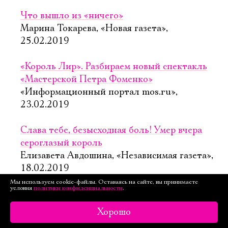
Что вышло из «ничего»
Марина Токарева, «Новая газета»,
25.02.2019
«Король Лир». Разбираем новый спектакль
«Мастерской Петра Фоменко»
«Информационный портал mos.ru»,
23.02.2019
Слава тебе, безысходная боль! Умер вчера
сероглазый король
Елизавета Авдошина, «Независимая газета»,
18.02.2019
Мы используем cookie-файлы. Оставаясь на сайте, вы принимаете
условия
политики конфиденциальности
.
В «Мастерской Петра Фоменко» снова
Шекспир
Хорошо
Юлия Зу, «Musecube.org», 17.02.2019