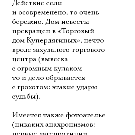
Действие если
и осовременено, то очень
бережно. Дом невесты
превращен в «Торговый
дом Купердягиных», нечто
вроде захудалого торгового
центра (вывеска
с огромным кулаком
то и дело обрывается
с грохотом: этакие удары
судьбы).
Имеется также фотоателье
(никаких анахронизмов:
первые дагерротипии