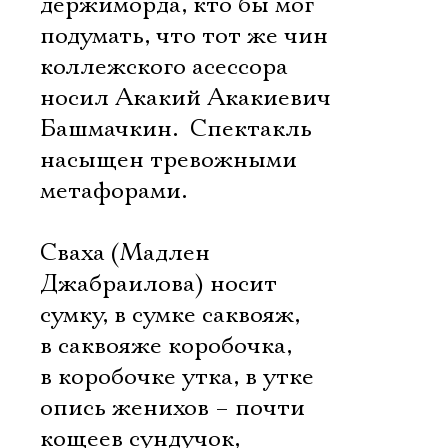
держиморда, кто бы мог
подумать, что тот же чин
коллежского асессора
носил Акакий Акакиевич
Башмачкин. Спектакль
насыщен тревожными
метафорами.
Сваха (Мадлен
Джабраилова) носит
сумку, в сумке саквояж,
в саквояже коробочка,
в коробочке утка, в утке
опись женихов – почти
кощеев сундучок,