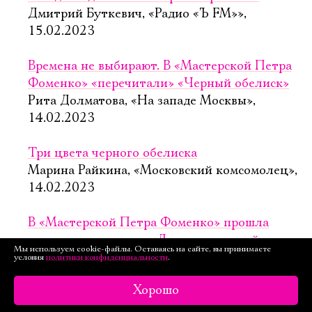
Дмитрий Буткевич, «Радио «Ъ FM»»,
15.02.2023
Времена не выбирают. В «Мастерской Петра
Фоменко» «перечитали» «Черный обелиск»
Рита Долматова, «На западе Москвы»,
14.02.2023
Три цвета черного обелиска
Марина Райкина, «Московский комсомолец»,
14.02.2023
В «Мастерской Петра Фоменко» прошла
премьера спектакля «Двадцать третий»
Мы используем cookie-файлы. Оставаясь на сайте, вы принимаете
Александра Сидорова, «Бизнес FM»,
условия
политики конфиденциальности
.
13.02.2023
Хорошо
«Двадцать третий»: бессмертный Ремарк