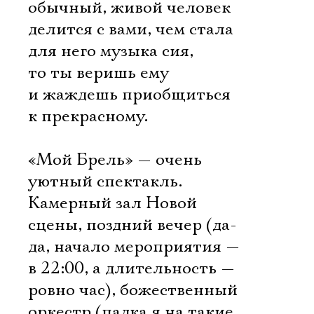
Имя
обычный, живой человек
делится с вами, чем стала
для него музыка сия,
то ты веришь ему
Ознакомиться
и жаждешь приобщиться
к прекрасному.
«Мой Брель» — очень
уютный спектакль.
Камерный зал Новой
сцены, поздний вечер (да-
да, начало мероприятия —
в 22:00, а длительность —
ровно час), божественный
оркестр (падка я на такие