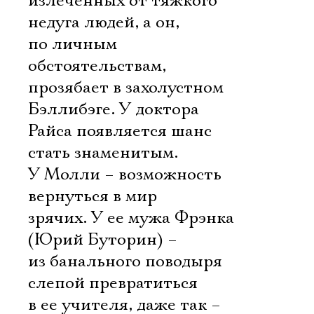
излеченных от тяжкого
недуга людей, а он,
по личным
обстоятельствам,
прозябает в захолустном
Бэллибэге. У доктора
Райса появляется шанс
стать знаменитым.
У Молли – возможность
вернуться в мир
зрячих. У ее мужа Фрэнка
(Юрий Буторин) –
из банального поводыря
слепой превратиться
в ее учителя, даже так –