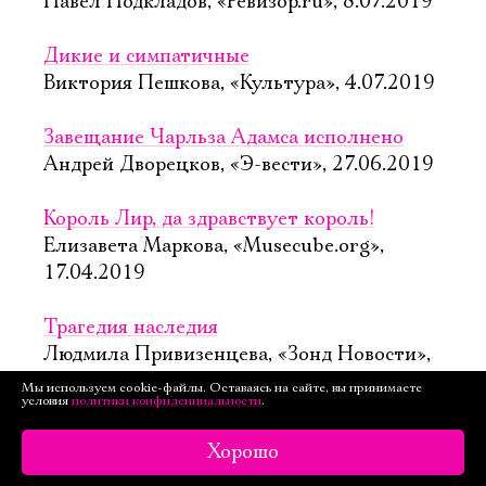
Павел Подкладов, «Ревизор.ru», 8.07.2019
Дикие и симпатичные
Виктория Пешкова, «Культура», 4.07.2019
Завещание Чарльза Адамса исполнено
Андрей Дворецков, «Э-вести», 27.06.2019
Король Лир, да здравствует король!
Елизавета Маркова, «Musecube.org»,
17.04.2019
Трагедия наследия
Людмила Привизенцева, «Зонд Новости»,
20.03.2019
Мы используем cookie-файлы. Оставаясь на сайте, вы принимаете
условия
политики конфиденциальности
.
Слепых ведут безумцы
Хорошо
Лариса Каневская, «Мнение», 19.03.2019