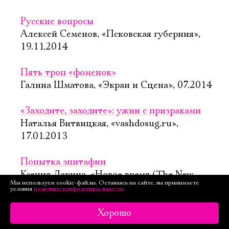
Русские вопросы
Алексей Семенов, «Псковская губерния»,
19.11.2014
Пять троп «фоменок»
Галина Шматова, «Экран и Сцена», 07.2014
«Заходите, заходите»: ужин с призраками
Наталья Витвицкая, «vashdosug.ru»,
17.01.2013
Попытка эпитафии
Ксения Ларина, «Новое время (The New
Мы используем cookie-файлы. Оставаясь на сайте, вы принимаете
Times)», 17.09.2012
условия
политики конфиденциальности
.
Выпито до дна
Хорошо
Мария Седых, «Итоги», 23.07.2012