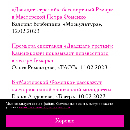
«Двадцать третий»: бессмертный Ремарк
в Мастерской Петра Фоменко
Валерия Вербинина, «Москультура»,
12.02.2023
Премьера спектакля «Двадцать третий»:
Каменькович показывает неизвестного
в театре Ремарка
Ольга Романцова, «ТАСС», 11.02.2023
В «Мастерской Фоменко» расскажут
«историю одной запоздалой молодости»
Елена Алдашева, «Театр.», 10.02.2023
Мы используем cookie-файлы. Оставаясь на сайте, вы принимаете
условия
политики конфиденциальности
.
«Мой Брель»: вайбы в «Мастерской
Фоменко»
Хорошо
Ирина Мишина, «Musecube», 8.11.2022