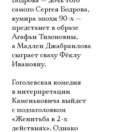
Бодрова — дочь того
самого Сергея Бодрова,
кумира эпохи 90-х —
предстанет в образе
Агафьи Тихоновны,
а Мадлен Джабраилова
сыграет сваху Фёклу
Ивановну.
Гоголевская комедия
в интерпретации
Каменьковича выйдет
с подзаголовком
«Женитьба в 2-х
действиях». Однако