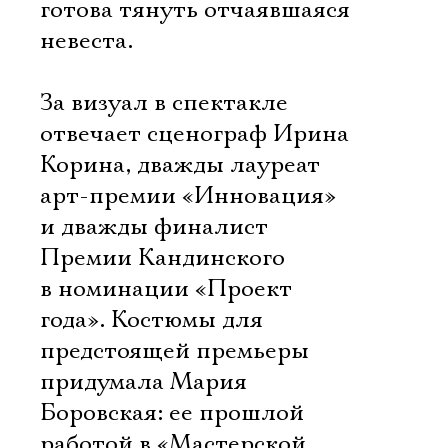
Имя
готова тянуть отчаявшаяся
невеста.
За визуал в спектакле
Ознакомиться
отвечает сценограф Ирина
Корина, дважды лауреат
арт-премии «Инновация»
и дважды финалист
Премии Кандинского
в номинации «Проект
года». Костюмы для
предстоящей премьеры
придумала Мария
Боровская: ее прошлой
работой в «Мастерской