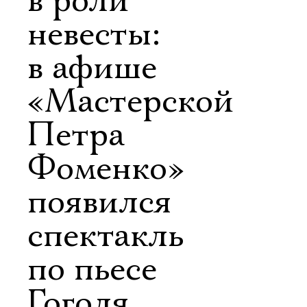
в роли
невесты:
в афише
«Мастерской
Петра
Фоменко»
появился
спектакль
по пьесе
Гоголя