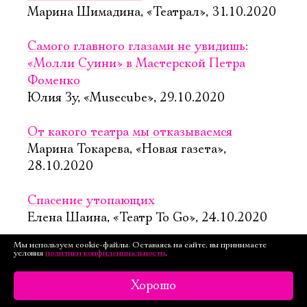
Марина Шимадина, «Театрал», 31.10.2020
Самого главного глазами не увидишь:
«Молли Суини» в Мастерской Петра
Фоменко
Юлия Зу, «Musecube», 29.10.2020
От какого театра мы отказываемся
Марина Токарева, «Новая газета»,
28.10.2020
Спасение утопающих
Елена Шаина, «Театр To Go», 24.10.2020
Мы используем cookie-файлы. Оставаясь на сайте, вы принимаете
«Молли Суини» в Мастерской Фоменко:
условия
политики конфиденциальности
.
спектакль, который учит принимать мир,
Хорошо
не глядя
Inner Emigrant, «Ваш досуг», 23.10.2020