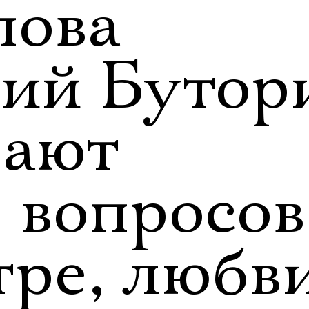
пова
ий Бутор
чают
 вопросов
тре, любв