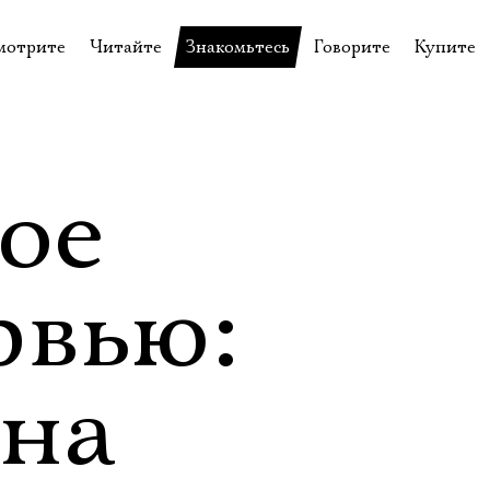
мотрите
Читайте
Знакомьтесь
Говорите
Купите
пектакли
История театра
Пётр Фоменко
Форум
Билеты
еспектакли
Пресса о театре
Евгений Каменькович
Вопросы—ответы
Подароч
а нашей сцене
Новости
Актёры
Контакты
Сувени
ое
валидов
идеотека
Архив спектаклей
Режиссёры
Личный приём
Столик 
щения
неклассные чтения
Архив проектов
Художники
рвью:
отовыставка
Благодарности
Руководство
Библиотека Гумилёва
Сотрудники
на
Официальные документы
Юрий Степанов
Владимир Максимов