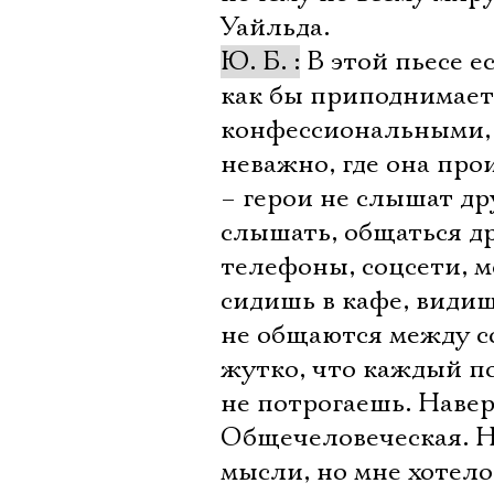
Уайльда.
Ю. Б. :
В этой пьесе е
как бы приподнимает
конфессиональными, 
неважно, где она про
– герои не слышат дру
слышать, общаться дру
телефоны, соцсети, м
сидишь в кафе, видиш
не общаются между с
жутко, что каждый п
не потрогаешь. Наверн
Общечеловеческая. Н
мысли, но мне хотел