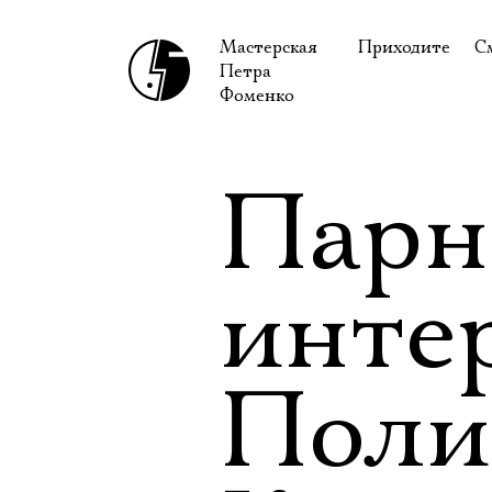
Мастерская
Приходите
С
Петра
В сентябре
С
Фоменко
В октябре
Н
Гастроли
Н
Парн
Доступ для ин
В
Правила посе
В
инте
Как добраться
Ф
Поли