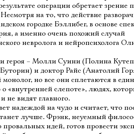
езультате операции обретает зрение п
 Несмотря на то, что действие развора
дском городке Бэллибег, в основе спе
рия, а именно очень похожий случай
нского невролога и нейропсихолога Ол
ри героя – Молли Суини (Полина Кутеп
Буторин) и доктор Райс (Анатолий Гор
й монолог, но все они сплетаются в еди
 о «внутренней слепоте», людях, кото
и не видят главного.
ет надеждой на чудо и считает, что по
станет лучше. Фрэнк, неуемный филос
о провальных идей, готов провести экс