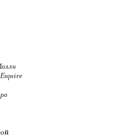
Молли
Esquire
тра
пой