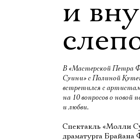
и вн
слеп
В «Мастерской Петра Ф
Суини» с Полиной Кутеп
встретился с артистам
на 10 вопросов о новой
и любви.
Спектакль «Молли Су
драматурга Брайана 