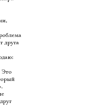
ми,
,
проблема
г друга
юдаю:
 Это
торый
.
ие
друг