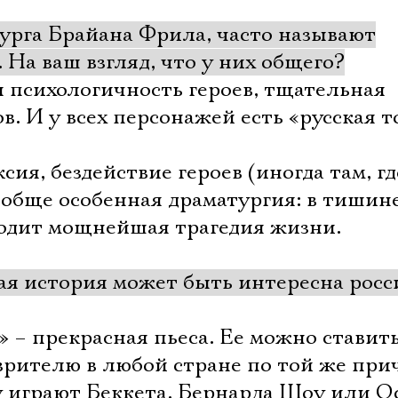
турга Брайана Фрила, часто называют
На ваш взгляд, что у них общего?
 психологичность героев, тщательная
в. И у всех персонажей есть «русская т
ия, бездействие героев (иногда там, г
вообще особенная драматургия: в тишине
ходит мощнейшая трагедия жизни.
ая история может быть интересна рос
– прекрасная пьеса. Ее можно ставит
 зрителю в любой стране по той же при
у играют Беккета, Бернарда Шоу или О