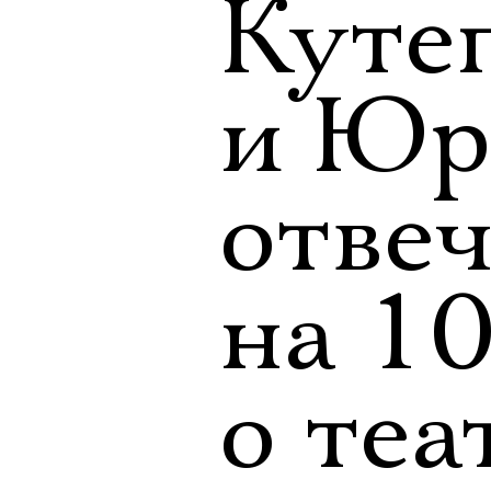
Куте
и Юр
отве
на 10
о теа