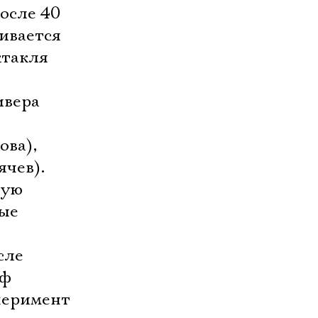
осле 40
чивается
ктакля
ивера
ова),
ячев).
ную
рые
сле
оф
перимент