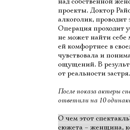
над собственной жено
проекты. Доктор Райс
алкоголик, проводит 
Операция проходит ус
не может найти себе 
ей комфортнее в свое
чувствовала и поним
ощущений. В результа
от реальности застр
После показа актеры с
ответили на 10 одинако
О чем этот спектакль
сюжета – женщина, ко