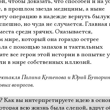
й, чтобы доказать, что способен и на 
, в прошлом звезда медицины, а ныне
эту операцию в надежде вернуть былую
пешно, но чуда не случается. Главная
места среди зрячих. Оказывается,
м мире, который она гораздо острее
ала с помощью запахов и тактильных
те все герои этой истории в попытке 
яли в мире собственных иллюзий.
пектакля Полина Кутепова и Юрий Бутори
вых вопросов.
Электропочта
? Как вы интерпретируете идею в осно
торая всю жизнь была слепой, вдруг о