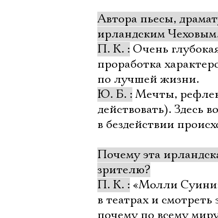
Автора пьесы, драма
ирландским Чеховым. 
П. К. :
Очень глубокая
проработка характеро
по лучшей жизни.
Ю. Б. :
Мечты, рефлекс
действовать). Здесь 
в бездействии проис
Почему эта ирландск
зрителю?
П. К. :
«Молли Суини» 
в театрах и смотреть
почему по всему мир