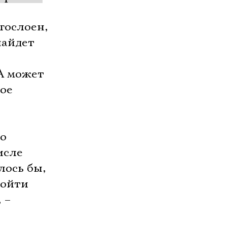
гослоен,
найдет
 А может
вое
го
исле
лось бы,
тойти
 –