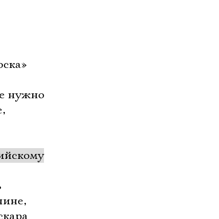
оска»
де нужно
,
сийскому
ь
чине,
скара