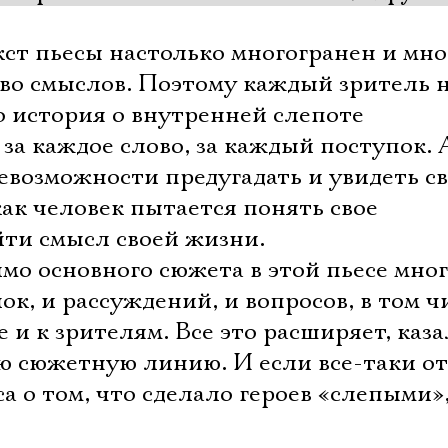
Имя
ст пьесы настолько многогранен и мно
во смыслов. Поэтому каждый зритель 
о история о внутренней слепоте
Ознакомиться
 за каждое слово, за каждый поступок.
невозможности предугадать и увидеть с
как человек пытается понять свое
йти смысл своей жизни.
о основного сюжета в этой пьесе мно
к, и рассуждений, и вопросов, в том ч
е и к зрителям. Все это расширяет, каза
ю сюжетную линию. И если все-таки о
са о том, что сделало героев «слепыми»,