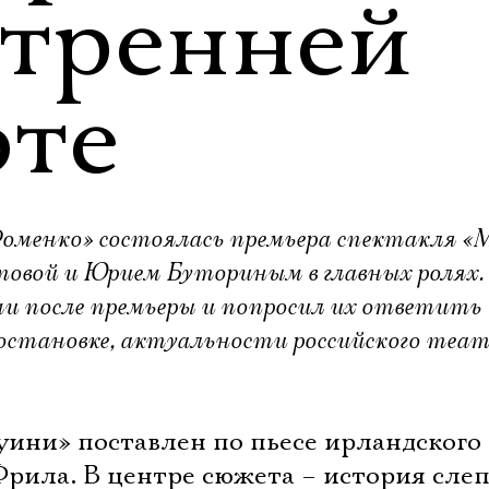
утренней
оте
оменко» состоялась премьера спектакля «
овой и Юрием Буториным в главных ролях. 
и после премьеры и попросил их ответить
 постановке, актуальности российского теа
ини» поставлен по пьесе ирландского
Фрила. В центре сюжета – история сле