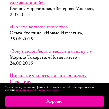
совершили побег
Елена Смородинова, «Вечерняя Москва»,
3.07.2015
«Полета вольное упорство»
Ольга Егошина, «Новые Известия»,
25.06.2015
«Зовут меня Рыло, я вышел на сцену…»
Марина Токарева, «Новая газета»,
24.06.2015
Цирковые таланты пошли на пользу
Шекспиру
Мы используем cookie-файлы. Оставаясь на сайте, вы принимаете
Григорий Заславский, «Независимая газета»,
условия
политики конфиденциальности
.
22.06.2015
Хорошо
Русские вопросы