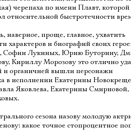
ая) черепаха по имени Плавт, которой
ол относительной быстротечности вре
, наверное, проще, главное, ухватить
ти характеров и биографий своих герое
, Софии Лукиных, Юрию Буторину, Д
ову, Кириллу Морозову это отлично уда
й и органичней вышли персонажи
ека в исполнении Екатерины Новокреще
вла Яковлева, Екатерины Смирновой,
ховых.
Электропочта
трального сезона назову молодую актр
нову: какое точное стопроцентное по