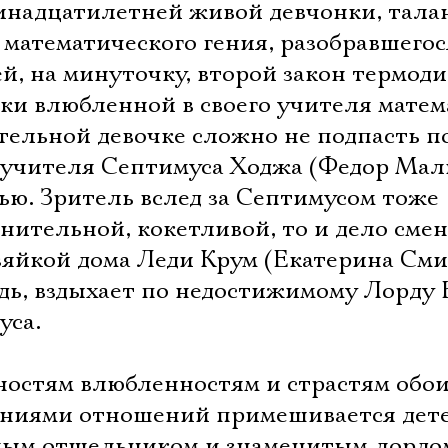
Имя
ринадцатилетней живой девчонки, тал
математического гения, разобравшегося
й, на минуточку, второй закон термод
ки влюбленной в своего учителя матем
Ознакомиться
ельной девочке сложно не подпасть п
 учителя Септимуса Ходжа (Федор Мал
ью. Зритель вслед за Септимусом тоже
знительной, кокетливой, то и дело см
яйкой дома Леди Крум (Екатерина Сми
едь, вздыхает по недостижимому Лорду 
уса.
ностям влюбленностям и страстям обои
ениями отношений примешивается дет
нным отшельником и знаменитым лордо