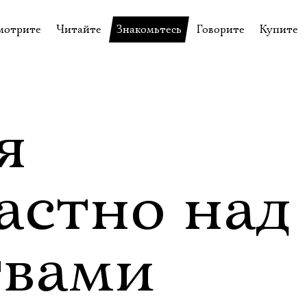
мотрите
Читайте
Знакомьтесь
Говорите
Купите
пектакли
История театра
Пётр Фоменко
Форум
Билеты
еспектакли
Пресса о театре
Евгений Каменькович
Вопросы—ответы
Подароч
а нашей сцене
Новости
Актёры
Контакты
Сувени
я
валидов
идеотека
Архив спектаклей
Режиссёры
Личный приём
Столик 
щения
неклассные чтения
Архив проектов
Художники
астно над
отовыставка
Благодарности
Руководство
Библиотека Гумилёва
Сотрудники
твами
Официальные документы
Юрий Степанов
Владимир Максимов