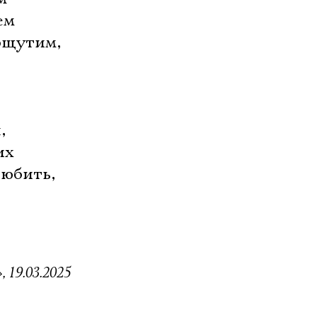
ем
ощутим,
,
,
их
любить,
 19.03.2025