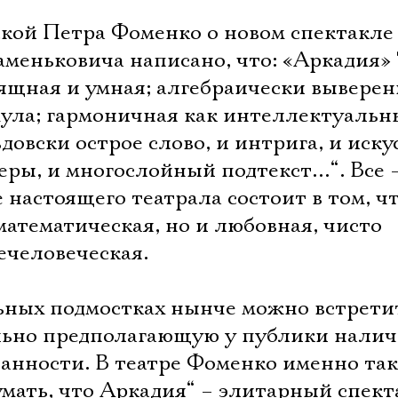
кой Петра Фоменко о новом спектакле
аменьковича написано, что: «Аркадия»
ящная и умная; алгебраически выверен
ула; гармоничная как интеллектуальн
довски острое слово, и интрига, и иску
ры, и многослойный подтекст…“. Все –
 настоящего театрала состоит в том, ч
 математическая, но и любовная, чисто
ечеловеческая.
льных подмостках нынче можно встрети
льно предполагающую у публики нали
ванности. В театре Фоменко именно та
умать, что Аркадия“ – элитарный спект