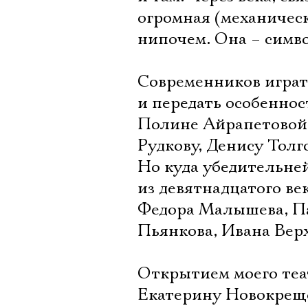
огромная (механическ
нипочем. Она – симв
Современников играть
и передать особеннос
Полине Айрапетовой
Рудкову, Денису Толг
Но куда убедительне
из девятнадцатого в
Федора Малышева, Па
Пьянкова, Ивана Вер
Открытием моего теа
Екатерину Новокреще