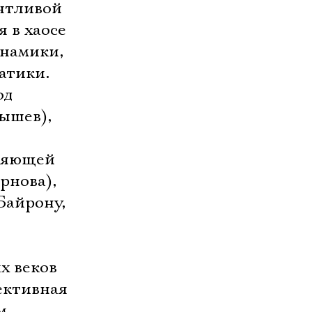
антливой
 в хаосе
инамики,
атики.
од
ышев),
еняющей
рнова),
Байрону,
х веков
ективная
м