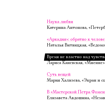
Наука любви
Катерина Антонова, «Петерб
«Аркадия»: обратно к челов
Наталья Витвицкая, «Ведомо
Время не властно над чувст
Лариса Каневская, «Мнение»
Суть вещей
Мария Хализева, «Экран и с
В «Мастерской Петра Фомен
Елизавета Авдошина, «Незав