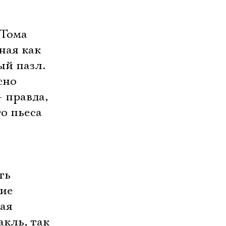
 Тома
ная как
ый пазл.
сно
 правда,
то пьеса
ть
чие
кая
акль, так