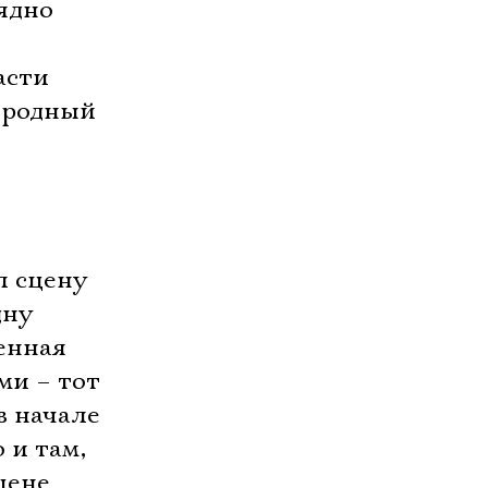
ядно
асти
городный
л сцену
дну
ценная
ми – тот
в начале
 и там,
цене