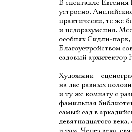
В спектакле Евгения
устроено. Английские
практически, те же бо
и недоразумения. Ме
особняк Сидли-парк,
Благоустройством со
садовый архитектор 
Художник – сценогра
на две равных полови
и ту же комнату с ра
фамильная библиотек
самый сад в аркадий
девятнадцатого века, 
и там. Через века, св