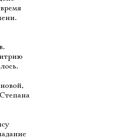
 время
мени.
в.
митрию
лось.
новой,
 Степана
ису
падание