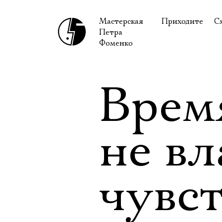
Мастерская
Приходите
С
Петра
В сентябре
С
Фоменко
В октябре
Н
Гастроли
Н
Врем
Доступ для ин
В
Правила посе
В
не вл
Как добраться
Ф
чувс