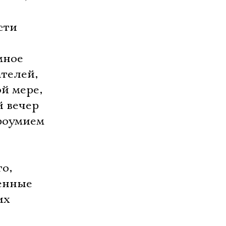
сти
мное
ателей,
й мере,
й вечер
роумием
то,
ленные
их