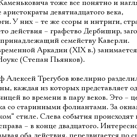
 Каменьковича тоже все понятно и нагл
 аристократы девятнадцатого века,
ги. У них – те же ссоры и интриги, стр
сто действия – графство Дербишир, за
 принадлежащий семейству Каверли.
временной Аркадии (XIX в.) занимается
Ноукс (Степан Пьянков).
ф Алексей Трегубов ювелирно раздели
ны, каждая из которых представляет о
зницей во времени в пару веков. Это – 
а со старинными фолиантами. За окна
ском“ стиле. Слева события происходят 
справа – в конце двадцатого. Интересно
язывая оба действия, передвигается по с