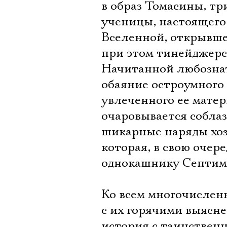
в образ Томасины, т
ученицы, настоящего 
Вселенной, открывше
при этом тинейджерс
Начитанной любознат
обаяние остроумного
увлеченного ее матер
очаровывается собла
шикарные наряды хоз
которая, в свою очер
однокашнику Септим
Ко всем многочислен
с их горячими выясн
история с таинстве