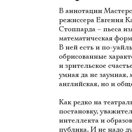
В аннотации Мастерс
режиссера Евгения К
Стоппарда – пьеса из
математическая форм
В ней есть и по-уайль
обрисованные характе
и зрительское счастье
умная да не заумная,
английская, но и общ
Как редко на театра
постановку, уважите
интеллекта и образо
публика. И не надо д