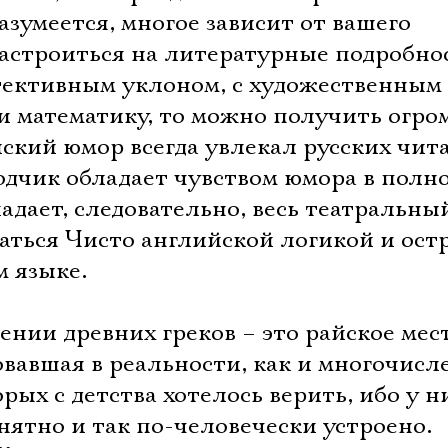
 Разумеется, многое зависит от вашего
настроиться на литературные подробно
тективным уклоном, с художественным
и математику, то можно получить огро
ский юмор всегда увлекал русских чит
одчик обладает чувством юмора в полно
адает, следовательно, весь театральны
аться Чисто английской логикой и ост
м языке.
ении древних греков – это райское мес
овавшая в реальности, как и многочис
орых с детства хотелось верить, ибо у н
нятно и так по-человечески устроено.