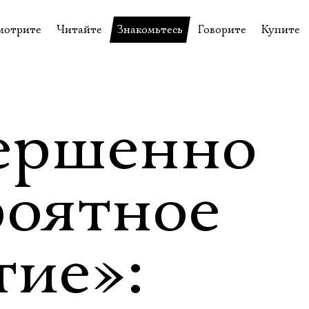
мотрите
Читайте
Знакомьтесь
Говорите
Купите
пектакли
История театра
Пётр Фоменко
Форум
Билеты
еспектакли
Пресса о театре
Евгений Каменькович
Вопросы—ответы
Подароч
а нашей сцене
Новости
Актёры
Контакты
Сувени
ершенно
валидов
идеотека
Архив спектаклей
Режиссёры
Личный приём
Столик 
щения
неклассные чтения
Архив проектов
Художники
роятное
отовыставка
Благодарности
Руководство
Библиотека Гумилёва
Сотрудники
тие»:
Официальные документы
Юрий Степанов
Владимир Максимов