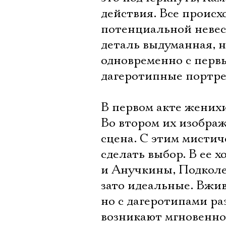
действия. Все происх
потенциальной невес
деталь выдуманная, н
одновременно с перв
дагеротипные портре
В первом акте жених
Во втором их изобра
сцена. С этим мисти
сделать выбор. В ее 
и Анучкины, Подколе
зато идеальные. Вжи
но с дагеротипами р
возникают мгновенно,