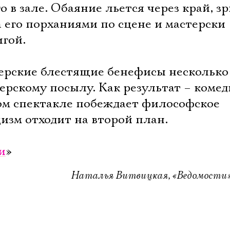
о в зале. Обаяние льется через край, з
 его порханиями по сцене и мастерски
гой.
терские блестящие бенефисы несколько
ерскому посылу. Как результат – коме
том спектакле побеждает философское
изм отходит на второй план.
и
»
Наталья Витвицкая, «Ведомости»,