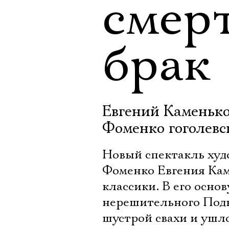
смер
брак
Евгений Каменько
Фоменко гоголев
Новый спектакль худ
Фоменко Евгения Кам
классики. В его осно
нерешительного Под
шустрой свахи и ушло