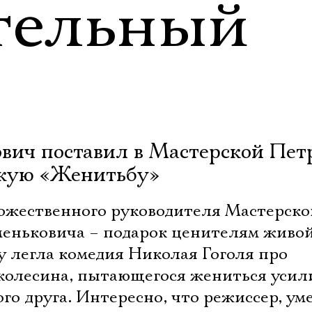
тельный
вич поставил в Мастерской Пет
скую «Женитьбу»
ожественного руководителя Мастерско
еньковича – подарок ценителям живо
ву легла комедия Николая Гоголя про
колесина, пытающегося жениться уси
го друга. Интересно, что режиссер, у