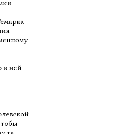
ялся
Ремарка
ния
именному
 в ней
олевской
Чтобы
еста