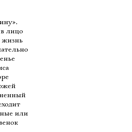
ину».
ыв лицо
в жизнь
чательно
менье
иса
оре
хожей
аненный
сходит
ьные или
 венок