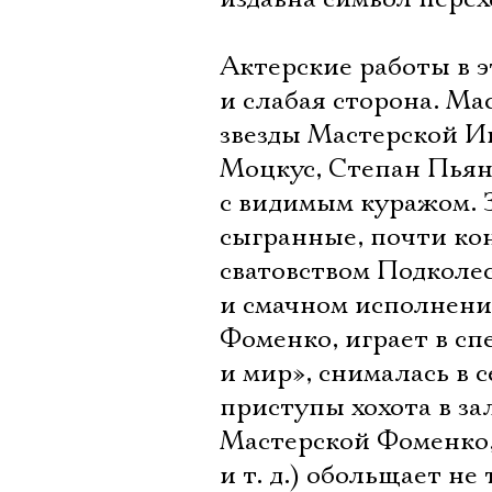
Актерские работы в э
и слабая сторона. Ма
звезды Мастерской И
Моцкус, Степан Пьянк
с видимым куражом. 
сыгранные, почти ко
сватовством Подколе
и смачном исполнен
Фоменко, играет в сп
и мир», снималась в с
приступы хохота в за
Мастерской Фоменко,
и т. д.) обольщает не