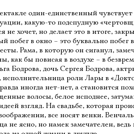
пектакле один-единственный чувствует
туации, какую-то подспудную «чертовщ
 не хочет, но делает это в итоге, закр
й побег в окно – это буквально побег 
сты. Рама, в которую он сиганул, заме
ы, как бы повисая в воздухе – в безвре
ьга Бодрова, дочь Сергея Бодрова, актр
 исполнительница роли Лары в «Докт
правда иногда нет-нет, а становится по
щенные волосы, белое исподнее, затум
деей взгляд. На свадьбе, которая прои
Электропочта
воображении, все носят венки. Венчал
ца не ясно, но намек замечателен, ведь
ода из одной жизни в другую.