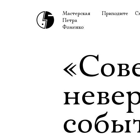
Мастерская
Приходите
С
Петра
В сентябре
С
Фоменко
В октябре
Н
Гастроли
Н
«Сов
Доступ для ин
В
Правила посе
В
неве
Как добраться
Ф
собы