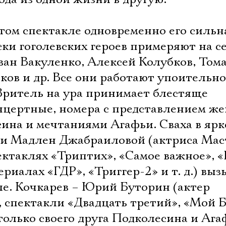
Имя
том спектакле одновременно его сильн
ски гоголевских героев примеряют на с
ван Вакуленко, Алексей Колубков, Том
Ознакомиться
ов и др. Все они работают упоительно
Зритель на ура принимает блестяще
нцертные, номера с представлением же
сина и мечтаниями Агафьи. Сваха в яр
ии Мадлен Джабраиловой (актриса Мас
ектаклях «Триптих», «Самое важное», 
ериалах «ГДР», «Триггер-2» и т. д.) выз
ле. Кочкарев – Юрий Буторин (актер
 спектакли «Двадцать третий», «Мой 
 только своего друга Подколесина и Ага