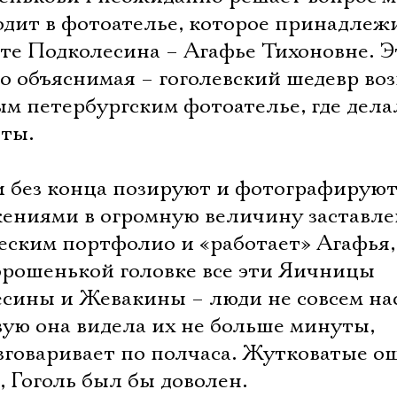
одит в фотоателье, которое принадлеж
те Подколесина – Агафье Тихоновне. Э
о объяснимая – гоголевский шедевр во
ым петербургским фотоателье, где дел
ты.
и без конца позируют и фотографируют
жениями в огромную величину заставле
ческим портфолио и «работает» Агафья,
хорошенькой головке все эти Яичницы
сины и Жевакины – люди не совсем на
вую она видела их не больше минуты,
азговаривает по полчаса. Жутковатые 
 Гоголь был бы доволен.