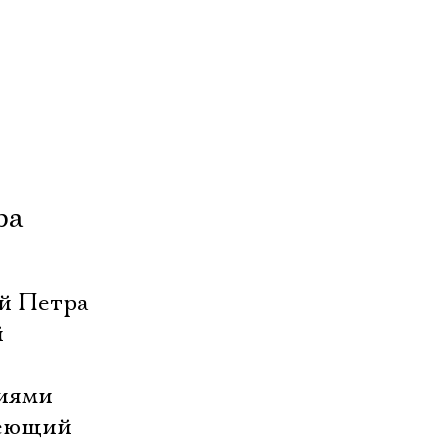
ра
й Петра
й
лиями
меющий