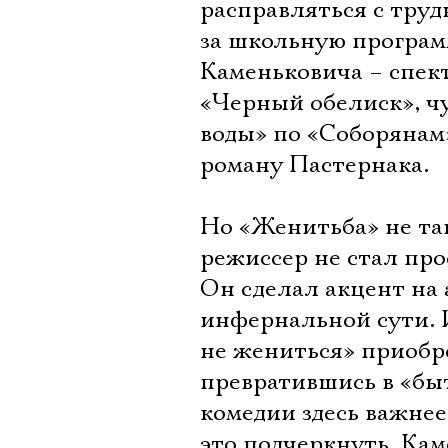
расправляться с труд
за школьную програм
Каменьковича – спек
«Черный обелиск», ч
воды» по «Соборянам
роману Пастернака.
Но «Женитьба» не так
режиссер не стал пр
Он сделал акцент на 
инфернальной сути. 
не жениться» приобр
превратившись в «быт
комедии здесь важнее
это подчеркнуть, Ка