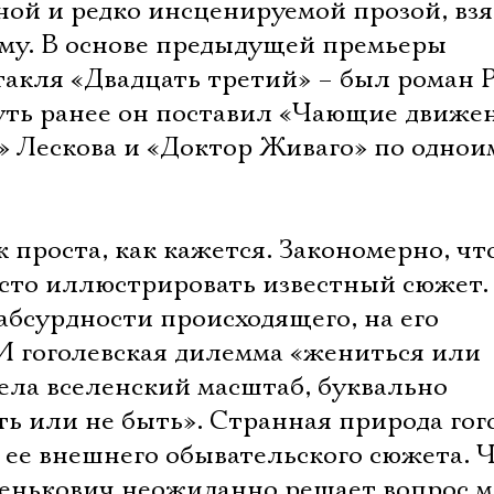
ной и редко инсценируемой прозой, вз
му. В основе предыдущей премьеры
такля «Двадцать третий» – был роман 
уть ранее он поставил «Чающие движе
» Лескова и «Доктор Живаго» по одно
 проста, как кажется. Закономерно, что
осто иллюстрировать известный сюжет.
абсурдности происходящего, на его
И гоголевская дилемма «жениться или
ела вселенский масштаб, буквально
ь или не быть». Странная природа гог
 ее внешнего обывательского сюжета. 
менькович неожиданно решает вопрос м