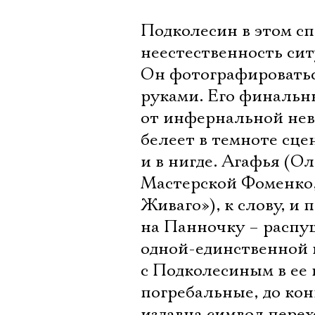
Подколесин в этом с
неестественность си
Он фотографироваться
руками. Его финальны
от инфернальной неве
белеет в темноте сцен
и в нигде. Агафья (Ол
Мастерской Фоменко,
Живаго»), к слову, и 
на Панночку – распу
одной-единственной и
с Подколесиным в ее 
погребальные, до кон
издавна символ перех