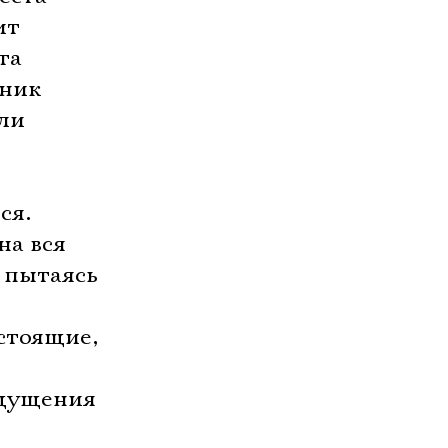
ит
та
зник
али
ся.
на вся
 пытаясь
стоящие,
ощущения