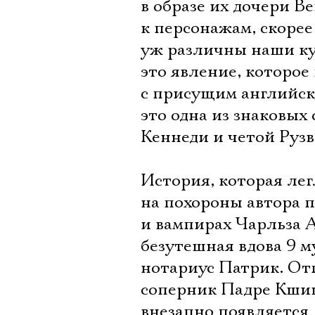
в образе их дочери В
к персонажам, скорее
уж различны наши ку
это явление, которое
с присущим английск
это одна из знаковых
Кеннеди и четой Рузв
История, которая лег
на похороны автора 
и вампирах Чарльза 
безутешная вдова 9 м
нотариус Патрик. От
соперник Падре Кшишт
внезапно появляется 