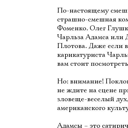
По-настоящему смешн
страшно-смешная ком
Фоменко. Олег Глушк
Чарльза Адамса или 
Плотова. Даже если в
карикатуриста Чарльз
вам стоит посмотреть
Но: внимание! Покло
не ждите на сцене п
зловеще-веселый дух,
американского культ
Адамсы – это сатири