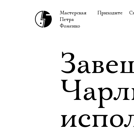
Мастерская
Приходите
С
Петра
В сентябре
С
Фоменко
В октябре
Н
Гастроли
Н
Заве
Доступ для ин
В
Правила посе
В
Чарл
Как добраться
Ф
испо