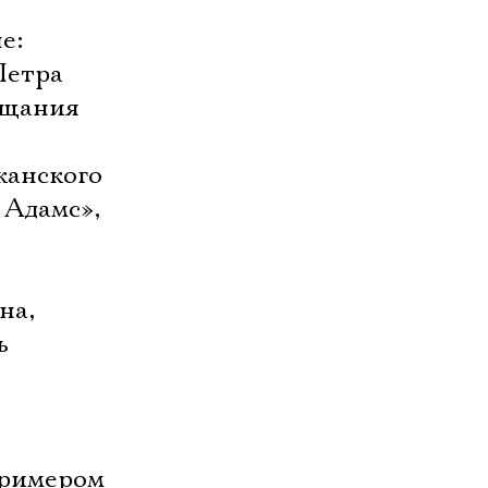
е:
Петра
ещания
канского
 Адамс»,
на,
ь
примером