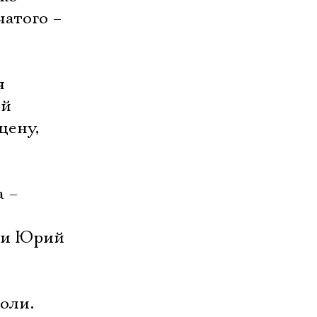
чатого –
я
ый
цену,
а –
) и Юрий
оли.