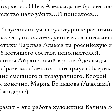
под хвост?! Нет, Аделаида не бросит на
ледство надо убить…И понеслось…
 безусловно, учла культурные различи
 Так что, готовьтесь увидеть талантлив
стики Чарльза Адамса на российскую с
 блестящего состава исполнителей.
олины Айрапетовой в роли Аделаиды
 образе влюбленного нотариуса Патрик
ние смешного и незаурядного. Второй
о, конечно, Мария Большова (Агнешка
Бандерас).
Электропочта
оразит – это работа художника Вадима В