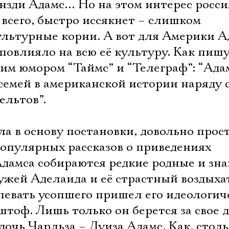
ензди Адамс… Но на этом интерес росс
 всего, быстро иссякнет – слишком
льтурные корни. А вот для Америки А
 повлияло на всю её культуру. Как пиш
им юмором “Таймс” и “Телеграф”: “Ада
 семей в американской истории наряду 
ельтов”.
ла в основу постановки, довольно прост
популярных рассказов о приведениях
Адамса собираются редкие родные и зн
ужей Аделаида и её страстный воздыха
певать усопшего пришел его идеологич
оф. Лишь только он берется за свое д
дочь Чарльза – Луиза Адамс. Как, стол