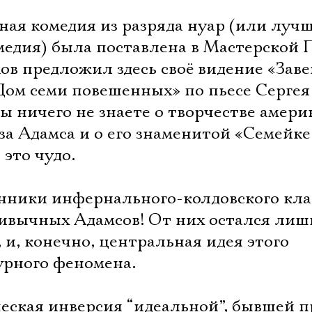
ая комедия из разряда нуар (или лучш
едия) была поставлена в Мастерской 
ов предложил здесь своё видение «Зав
Дом семи повешенных» по пьесе Сергея
ы ничего не знаете о творчестве амери
а Адамса и о его знаменитой «Семейке
 это чудо.
нники инфернального-колдовского кла
ривычных Адамсов! От них остался лиш
 и, конечно, центральная идея этого
урного феномена.
ческая инверсия “идеальной”, бывшей 