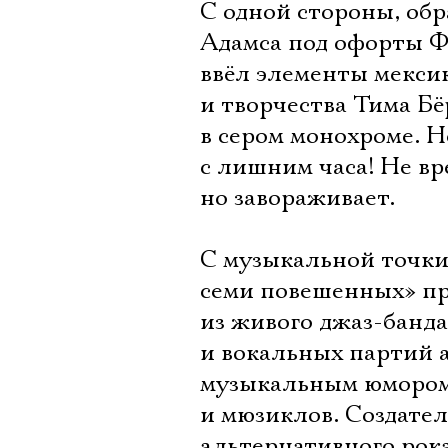
С одной стороны, об
Адамса под офорты Ф
ввёл элементы мекси
и творчества Тима Бё
в сером монохроме. 
с лишним часа! Не вр
но завораживает.
С музыкальной точки
семи повешенных» пр
из живого джаз-банда
и вокальных партий 
музыкальным юмором
и мюзиклов. Создате
альтернативного рок