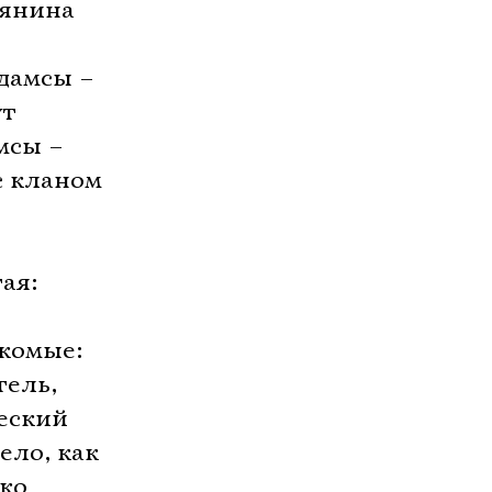
иянина
дамсы –
ут
мсы –
с кланом
ая:
акомые:
тель,
еский
ело, как
ько