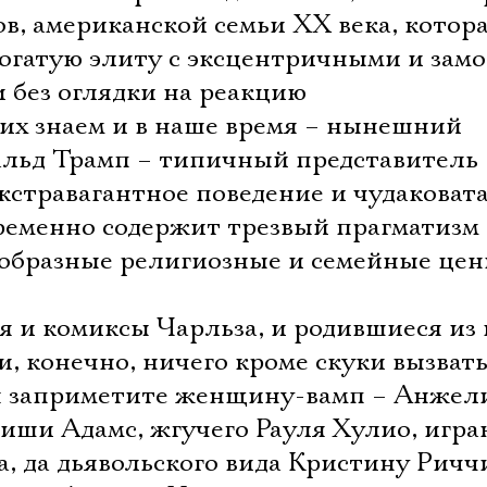
в, американской семьи XX века, котор
богатую элиту с эксцентричными и зам
без оглядки на реакцию
х знаем и в наше время – нынешний
льд Трамп – типичный представитель
экстравагантное поведение и чудаковат
временно содержит трезвый прагматизм
еобразные религиозные и семейные цен
я и комиксы Чарльза, и родившиеся из
, конечно, ничего кроме скуки вызват
 вы заприметите женщину-вамп – Анжел
иши Адамс, жгучего Рауля Хулио, игр
, да дьявольского вида Кристину Ричч