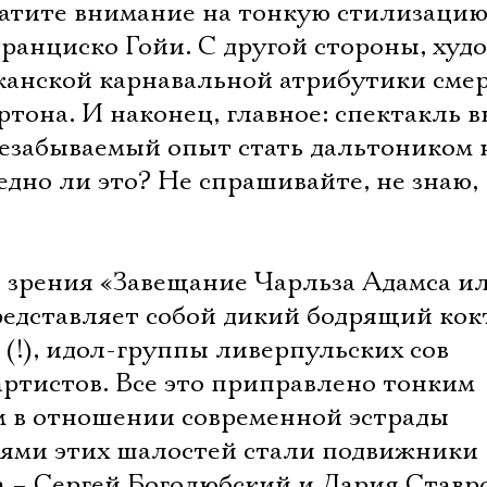
Имя
ратите внимание на тонкую стилизацию
ранциско Гойи. С другой стороны, худ
канской карнавальной атрибутики сме
ртона. И наконец, главное: спектакль 
Ознакомиться
Незабываемый опыт стать дальтоником 
едно ли это? Не спрашивайте, не знаю,
 зрения «Завещание Чарльза Адамса и
едставляет собой дикий бодрящий кок
 (!), идол-группы ливерпульских сов
артистов. Все это приправлено тонким
 в отношении современной эстрады
лями этих шалостей стали подвижники
а – Сергей Боголюбский и Дария Ставр