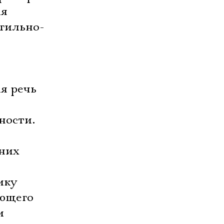
ая
огильно-
ая речь
ности.
 них
ь
ику
ающего
и