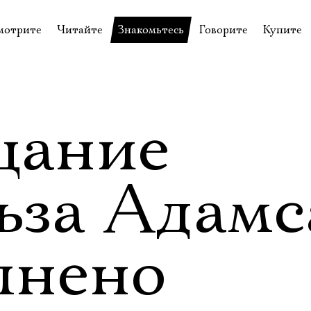
мотрите
Читайте
Знакомьтесь
Говорите
Купите
пектакли
История театра
Пётр Фоменко
Форум
Билеты
еспектакли
Пресса о театре
Евгений Каменькович
Вопросы—ответы
Подароч
а нашей сцене
Новости
Актёры
Контакты
Сувени
щание
валидов
идеотека
Архив спектаклей
Режиссёры
Личный приём
Столик 
щения
неклассные чтения
Архив проектов
Художники
ьза Адамс
отовыставка
Благодарности
Руководство
Библиотека Гумилёва
Сотрудники
лнено
Официальные документы
Юрий Степанов
Владимир Максимов