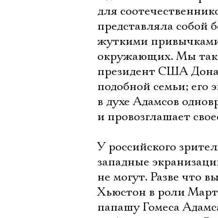
для соотечественнико
представляла собой 
жуткими привычками 
окружающих. Мы таки
президент США Дона
подобной семьи; его 
в духе Адамсов одно
и провозглашает сво
У российского зрител
западные экранизации
не могут. Разве что
Хьюстон в роли Март
папашу Гомеса Адамса