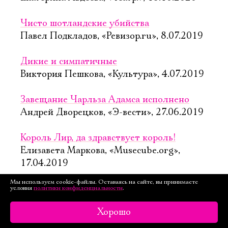
Чисто шотландские убийства
Павел Подкладов, «Ревизор.ru», 8.07.2019
Дикие и симпатичные
Виктория Пешкова, «Культура», 4.07.2019
Завещание Чарльза Адамса исполнено
Андрей Дворецков, «Э-вести», 27.06.2019
Король Лир, да здравствует король!
Елизавета Маркова, «Musecube.org»,
17.04.2019
Мы используем cookie-файлы. Оставаясь на сайте, вы принимаете
Трагедия наследия
условия
политики конфиденциальности
.
Людмила Привизенцева, «Зонд Новости»,
Хорошо
20.03.2019