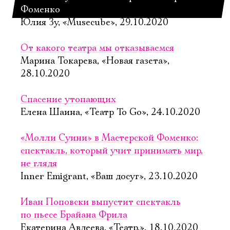
Фоменко
Юлия Зу, «Musecube», 29.10.2020
От какого театра мы отказываемся
Марина Токарева, «Новая газета»,
28.10.2020
Спасение утопающих
Елена Шаина, «Театр To Go», 24.10.2020
«Молли Суини» в Мастерской Фоменко:
спектакль, который учит принимать мир,
не глядя
Inner Emigrant, «Ваш досуг», 23.10.2020
Иван Поповски выпустит спектакль
по пьесе Брайана Фрила
Екатерина Авдеева, «Театр.», 18.10.2020