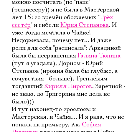
можно посчитать (по "папе"
(режиссëру)) я не была в Мастерской
лет 15: со времëн обожаемых "
Трëх
сестëр
" и гибели
Юрия Степанова
. И
уже тогда мечтала о Чайке!
Недоумевала, почему нет... И даже
роли для себя "расписала": Аркадиной
была бы несравненная
Галина Тюнина
(тут я угадала), Дорном - Юрий
Степанов (ирония была бы глубже, а
сочувствия - больше), Треплëвым -
тогдашний
Кирилл Пирогов
. Заречной -
не знаю, до Тригорина мне дела не
было)))
И тут наконец-то срослось: и
Мастерская, и Чайка... И я рада, что не
попала на премьеру, т.к.
София