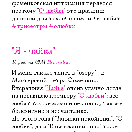
фоменковская интонация теряется,
поэтому "
О любви
" это праздник
двойной для тех, кто помнит и любит
#трисестры
#олюбви
"Я - чайка"
16 февраля, 09:44
,
Elena-selena
И меня так же тянет к "озеру" - к
Мастерской Петра Фоменко...
Вчерашняя "
Чайка
" очень удачно легла
на недавнюю премьеру "
О любви
": все
любят так же мимо и невпопад, так же
болезненно и несчастливо.
До этого года ("Записки покойника", "О
любви", да и "В ожижании Годо" тоже