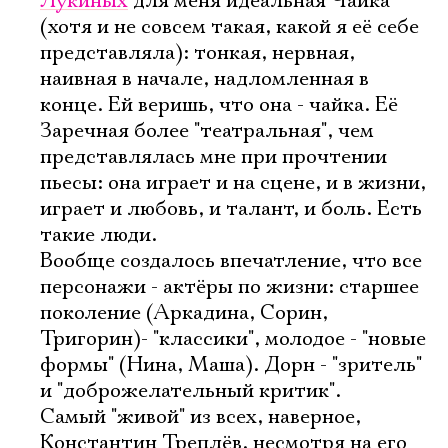
Лукиных
для меня идеальная Чайка
(хотя и не совсем такая, какой я еë себе
представляла): тонкая, нервная,
наивная в начале, надломленная в
конце. Ей веришь, что она - чайка. Еë
Заречная более "театральная", чем
представлялась мне при прочтении
пьесы: она играет и на сцене, и в жизни,
играет и любовь, и талант, и боль. Есть
такие люди.
Вообще создалось впечатление, что все
персонажи - актëры по жизни: старшее
поколение (Аркадина, Сорин,
Тригорин)- "классики", молодое - "новые
формы" (Нина, Маша). Дорн - "зритель"
и "доброжелательный критик".
Самый "живой" из всех, наверное,
Константин Треплëв, несмотря на его