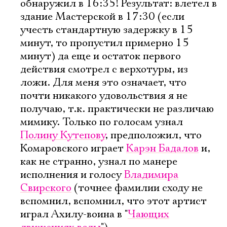
обнаружил в 16:35! Результат: влетел в
здание Мастерской в 17:30 (если
учесть стандартную задержку в 15
минут, то пропустил примерно 15
минут) да еще и остаток первого
действия смотрел с верхотуры, из
ложи. Для меня это означает, что
почти никакого удовольствия я не
получаю, т.к. практически не различаю
мимику. Только по голосам узнал
Полину Кутепову
, предположил, что
Комаровского играет
Карэн Бадалов
и,
как не странно, узнал по манере
исполнения и голосу
Владимира
Свирского
(точнее фамилии сходу не
вспомнил, вспомнил, что этот артист
играл Ахилу-воина в "
Чающих