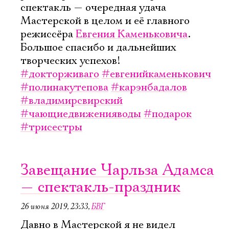
спектакль — очередная удача
Мастерской в целом и её главного
режиссёра
Евгения Каменьковича
.
Большое спасибо и дальнейших
творческих успехов!
#докторживаго
#евгенийкаменькович
#полинакутепова
#карэнбадалов
#владимирсвирский
#чающиедвиженияводы
#подарок
#трисестры
Завещание Чарльза Адамса
— спектакль-праздник
26 июня 2019, 23:33
,
БВГ
Давно в Мастерской я не видел