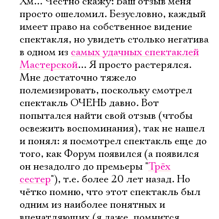
Хм... Честно скажу: Ваш отзыв меня
просто ошеломил. Безусловно, каждый
имеет право на собственное видение
спектакля, но увидеть столько негатива
в одном из
самых удачных спектаклей
Мастерской
... Я просто растерялся.
Мне достаточно тяжело
полемизировать, поскольку смотрел
спектакль ОЧЕНЬ давно. Вот
попытался найти свой отзыв (чтобы
освежить воспоминания), так не нашел
и понял: я посмотрел спектакль еще до
того, как Форум появился (а появился
он незадолго до премьеры "
Трёх
сестер
"), т.е. более 20 лет назад. Но
чётко помню, что этот спектакль был
одним из наиболее понятных и
впечатляющих (я даже, помнится,