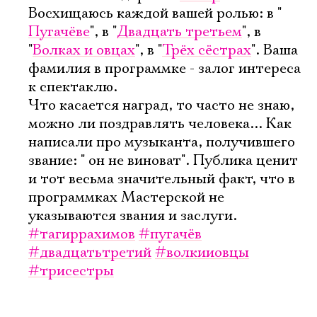
Восхищаюсь каждой вашей ролью: в "
Пугачёве
", в "
Двадцать третьем
", в
"
Волках и овцах
", в "
Трёх сёстрах
". Ваша
фамилия в программке - залог интереса
к спектаклю.
Что касается наград, то часто не знаю,
можно ли поздравлять человека... Как
написали про музыканта, получившего
звание: " он не виноват". Публика ценит
и тот весьма значительный факт, что в
программках Мастерской не
указываются звания и заслуги.
#тагиррахимов
#пугачёв
#двадцатьтретий
#волкииовцы
#трисестры