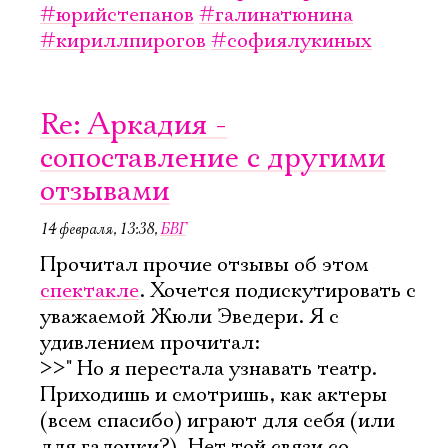
#юрийстепанов
#галинатюнина
#кириллпирогов
#софиялукиных
Re: Аркадия -
сопоставление с другими
отзывами
14 февраля, 13:38
,
БВГ
Прочитал прочие отзывы об этом
спектакле
. Хочется подискутировать с
уважаемой Жюли Эведери. Я с
удивлением прочитал:
>>" Но я перестала узнавать театр.
Приходишь и смотришь, как актеры
(всем спасибо) играют для себя (или
для галочки?). Нет той связи со