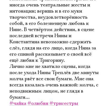
иногда очень театральные жесты и
интонации; веришь и в его муки
творчества, неудовлетворëнность
собой, в его болезненную любовь к
Нине. В четвëртом действии, в сцене
последней встречи Нины и
Константина невозможно сдержать
слëз, глядя на его лицо, когда Нина за
его спиной рассказывает о своей всë
ещë любви к Тригорину.
Лично мне не хватило сцены, когда
после ухода Нины Треплëв две минуты
молча рвëт все свои бумаги. Мне она
всегда казалась очень важной: молча, с
неподвижным лицом, не глядя в
бумаги...
#чайка
#олюбви
#трисестры