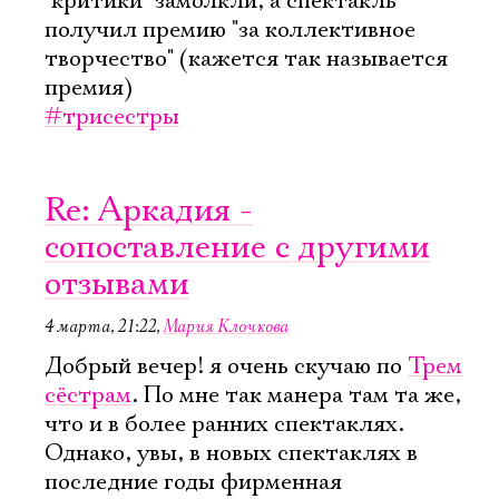
"критики" замолкли, а спектакль
получил премию "за коллективное
творчество" (кажется так называется
премия)
#трисестры
Re: Аркадия -
сопоставление с другими
отзывами
4 марта, 21:22
,
Мария Клочкова
Добрый вечер! я очень скучаю по
Трем
сёстрам
. По мне так манера там та же,
что и в более ранних спектаклях.
Однако, увы, в новых спектаклях в
последние годы фирменная