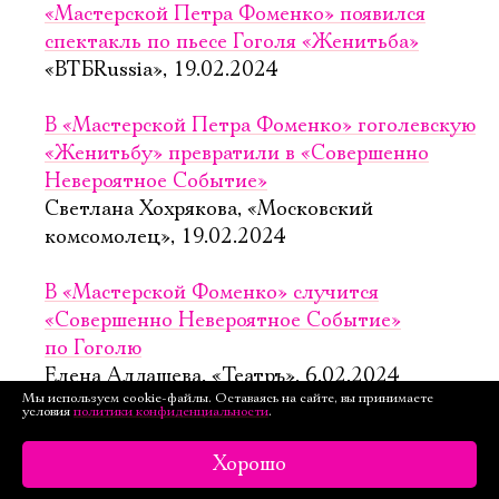
«Мастерской Петра Фоменко» появился
спектакль по пьесе Гоголя «Женитьба»
«ВТБRussia», 19.02.2024
В «Мастерской Петра Фоменко» гоголевскую
«Женитьбу» превратили в «Совершенно
Невероятное Событие»
Светлана Хохрякова, «Московский
комсомолец», 19.02.2024
В «Мастерской Фоменко» случится
«Совершенно Невероятное Событие»
по Гоголю
Елена Алдашева, «Театръ», 6.02.2024
Мы используем cookie-файлы. Оставаясь на сайте, вы принимаете
условия
политики конфиденциальности
.
«Я совершил должностное преступление»
Екатерина Кострикова, «Театральный
Хорошо
журнал», 10.2023