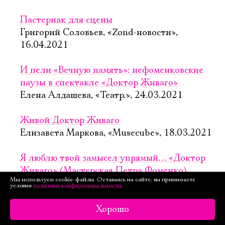
Пастернак для сцены
Григорий Соловьев, «Zond-новости»,
16.04.2021
И пели «Вечную память»: нефоменковские
паузы в спектакле «Доктор Живаго»
Елена Алдашева, «Театр.», 24.03.2021
Живой Доктор Живаго
Елизавета Маркова, «Musecube», 18.03.2021
Я люблю твой замысел упрямый… «Доктор
Живаго» (Мастерская Петра Фоменко)
Мы используем cookie-файлы. Оставаясь на сайте, вы принимаете
Ксения Позднякова, «Scope», 18.03.2021
условия
политики конфиденциальности
.
«Доктор Живаго» вышел на подмостки
Хорошо
Вероника Словохотова, «Независимая