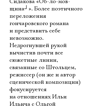
Сидакова «Об-ло-мов-
щина
┘
». Более поэтичного
переложения
гончаровского романа
и представить себе
невозможно.
Недрогнувшей рукой
вычистив почти все
сюжетные линии,
связанные со Штольцем,
режиссер (он же и автор
сценической композиции)
фокусируется
на отношениях Ильи
Ильича с Ольгой