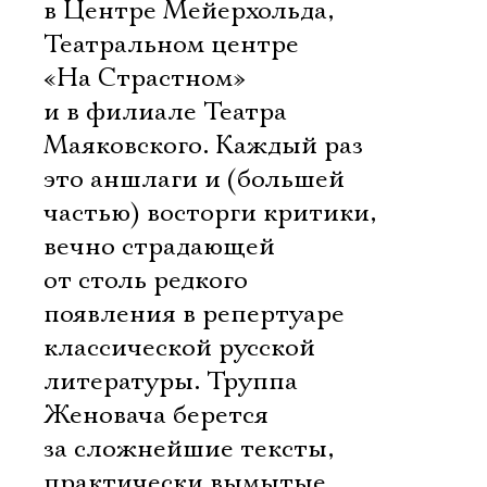
в Центре Мейерхольда,
Театральном центре
«На Страстном»
и в филиале Театра
Маяковского. Каждый раз
это аншлаги и (большей
частью) восторги критики,
вечно страдающей
от столь редкого
появления в репертуаре
классической русской
литературы. Труппа
Женовача берется
за сложнейшие тексты,
практически вымытые