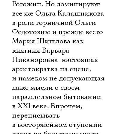
Рогожин. Но доминируют
все же Ольга Калашникова
Электропочта
в роли горничной Ольги
Федотовны и прежде всего
Имя
Мария Шишлова как
княгиня Варвара
Никаноровна  настоящая
аристократка на сцене,
Ознакомиться
и намеком не допускающая
даже мысли о своем
параллельном бытовании
в XXI веке. Впрочем,
переписывать
в восторженном отупении