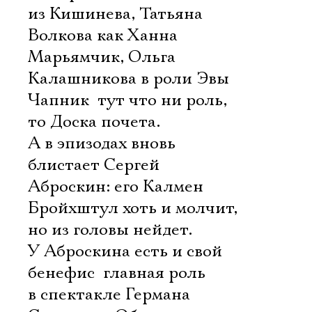
из Кишинева, Татьяна
Волкова как Ханна
Марьямчик, Ольга
Калашникова в роли Эвы
Чапник  тут что ни роль,
то Доска почета.
А в эпизодах вновь
блистает Сергей
Аброскин: его Калмен
Бройхштул хоть и молчит,
но из головы нейдет.
У Аброскина есть и свой
бенефис  главная роль
в спектакле Германа