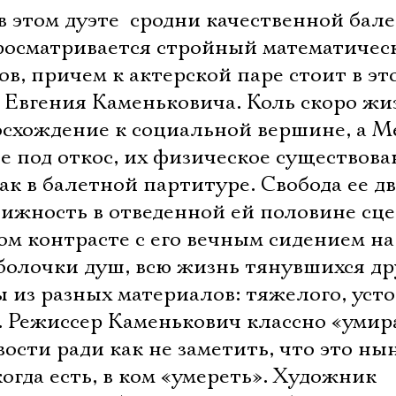
в этом дуэте  сродни качественной бал
просматривается стройный математичес
в, причем к актерской паре стоит в эт
 Евгения Каменьковича. Коль скоро ж
восхождение к социальной вершине, а Ме
е под откос, их физическое существова
как в балетной партитуре. Свобода ее 
ижность в отведенной ей половине сц
ом контрасте с его вечным сидением на
болочки душ, всю жизнь тянувшихся др
ны из разных материалов: тяжелого, уст
. Режиссер Каменькович классно «умир
Электропочта
ости ради как не заметить, что это ныне
когда есть, в ком «умереть». Художник