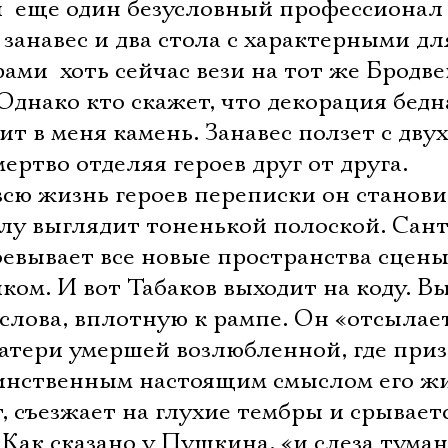
Имя
 еще один безусловный профессионал 
 занавес и два стола с характерными дл
ми  хоть сейчас вези на тот же Бродве
Однако кто скажет, что декорация бедн
Ознакомиться
ит в меня камень. Занавес ползет с дву
ертво отделяя героев друг от друга.
сю жизнь героев переписки он станови
алу выглядит тоненькой полоской. Сан
евывает все новые пространства сцены
ком. И вот Табаков выходит на коду. В
слова, вплотную к рампе. Он «отсылае
атери умершей возлюбленной, где приз
инственным настоящим смыслом его ж
, съезжает на глухие тембры и срываетс
в. Как сказано у Пушкина, «и слеза тума