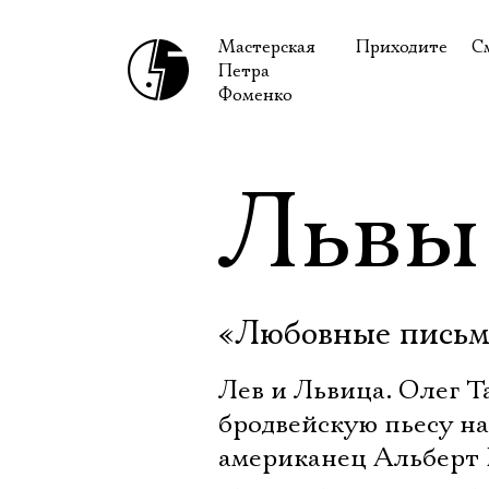
Мастерская
Приходите
С
Петра
В сентябре
С
Фоменко
В октябре
Н
Гастроли
Н
Львы
Доступ для ин
В
Правила посе
В
Как добраться
Ф
«Любовные письма
Лев и Львица. Олег 
бродвейскую пьесу на
американец Альберт 