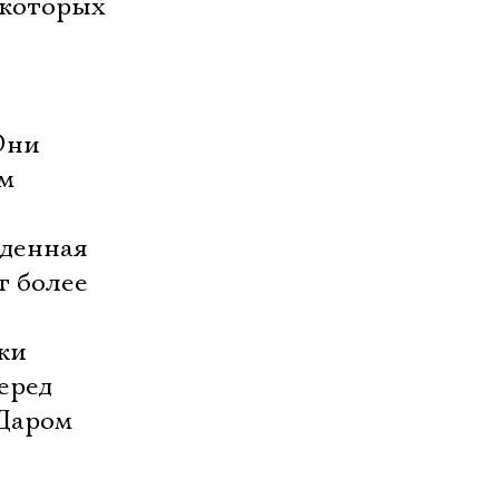
 которых
Они
им
жденная
т более
ки
еред
 Даром