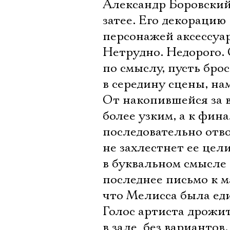
Александр Боровский 
затее. Его декорацию 
персонажей аксессуара
Нетрудно. Недорого. 
по смыслу, пусть брос
в середину сцены, нам
От накопившейся за в
более узким, а к фин
последовательно отво
не захлестнет ее цели
в буквальном смысле 
последнее письмо к м
что Мелисса была ед
Голос артиста дрожит
в зале  без варианто