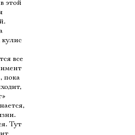
в этой
я
й.
а
х кулис
тся все
тимент
, пока
ыходит,
т»
нается,
изни.
я. Тут
нит