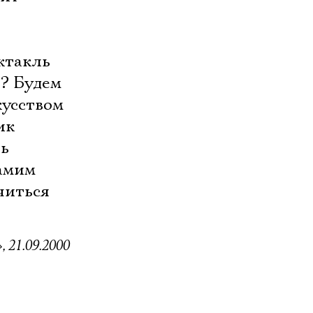
ктакль
о? Будем
кусством
ик
ть
самим
читься
 21.09.2000