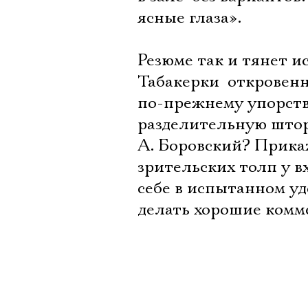
ясные глаза».
Резюме так и тянет и
Табакерки  откровен
по-прежнему упорств
разделительную штор
А. Боровский? Прика
зрительских толп у в
себе в испытанном уд
делать хорошие комм