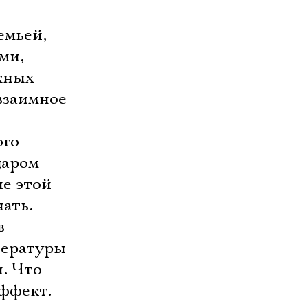
емьей,
ми,
жных
 взаимное
ого
даром
ле этой
ать.
в
тературы
. Что
ффект.