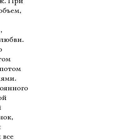
ож. При
объем,
,
 любви.
о
том
 потом
нями.
тоянного
ой
й
нок,
я
 все