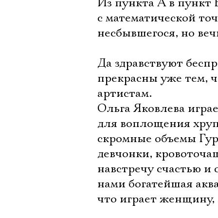
Из пункта А в пункт 
с математической то
несбывшегося, но веч
Да здравствуют бесп
прекрасны уже тем, ч
артистам.
Ольга Яковлева игра
для воплощения хрупк
скромные объемы Гур
девчонки, кровоточа
навстречу счастью и 
нами богатейшая акв
что играет женщину