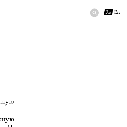
Ru
En
ный сертификат
ры
в буфете
шную
нную