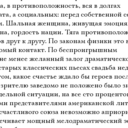
, в противоположность, вся в долгах 
ата, а социальных: перед собственной с
ом. Шальная женщина, живущая эмоция
а, гордость нации. Тяга противополо
в друг к другу. По законам физики это
комый контакт. По беспроигрышным
 не менее желанный залог драматическ
старых классических пьесах свадьба не
том, какое счастье ждало бы героев пос
 зрителю заведомо не положено было зн
одельной ситуации, на все сто проценто
ми представителями американской ли
 счастливого союза невозможно априори
спечивает мощный мелодраматический э