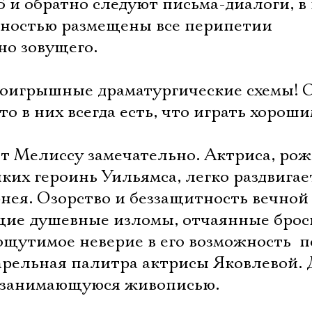
Б и обратно следуют письма-диалоги, в
чностью размещены все перипетии
но зовущего.
роигрышные драматургические схемы! 
то в них всегда есть, что играть хорош
ет Мелиссу замечательно. Актриса, ро
их героинь Уильямса, легко раздвигае
нея. Озорство и беззащитность вечной
щие душевные изломы, отчаянные брос
ощутимое неверие в его возможность  п
арельная палитра актрисы Яковлевой.
, занимающуюся живописью.