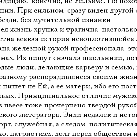
дицию,  конечно, не Уильямс. Но пох
и. При сильном  сразу виден другой 
бездн, без мучительной изнанки
ея жизнь хрупка и трагична  настолько
устна всякая история невоплотившейся
на железной рукой профессионала  эт
ьмах. Их пишут сначала школьники, по
одые люди, делающие карьеру и семью,
-разному распорядившиеся своими жиз
пишет не Ей, а ее матери, ибо его пос
живых. Принципиальное отличие мужск
в пьесе тоже прочерчено твердой руко
кого литератора. Энди недалек и нето
порт, служебная, а следом  политическа
но, патриотизм, долг перед обществом и