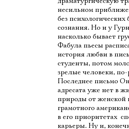
драматургическую тра
несильном приближени
без психологических 
сознания. Но и у Гурн
насколько бывает гр
Фабула пьесы расписа
история любви в пис
студенты, потом мол
зрелые человеки, по
Последнее письмо Он 
адресата уже нет в 
природы от женской 
грамотного американс
в его приоритетах  с
карьеры. Ну и, конеч