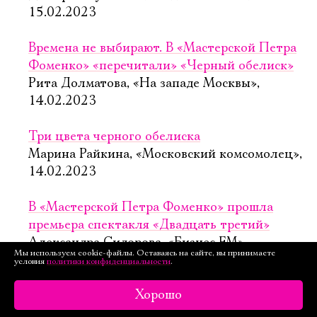
15.02.2023
Времена не выбирают. В «Мастерской Петра
Фоменко» «перечитали» «Черный обелиск»
Рита Долматова, «На западе Москвы»,
14.02.2023
Три цвета черного обелиска
Марина Райкина, «Московский комсомолец»,
14.02.2023
В «Мастерской Петра Фоменко» прошла
премьера спектакля «Двадцать третий»
Александра Сидорова, «Бизнес FM»,
Мы используем cookie-файлы. Оставаясь на сайте, вы принимаете
13.02.2023
условия
политики конфиденциальности
.
Хорошо
«Двадцать третий»: бессмертный Ремарк
в Мастерской Петра Фоменко