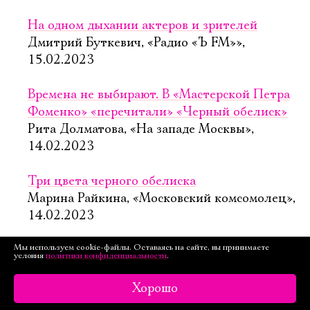
На одном дыхании актеров и зрителей
Дмитрий Буткевич, «Радио «Ъ FM»»,
15.02.2023
Времена не выбирают. В «Мастерской Петра
Фоменко» «перечитали» «Черный обелиск»
Рита Долматова, «На западе Москвы»,
14.02.2023
Три цвета черного обелиска
Марина Райкина, «Московский комсомолец»,
14.02.2023
Мы используем cookie-файлы. Оставаясь на сайте, вы принимаете
В «Мастерской Петра Фоменко» прошла
условия
политики конфиденциальности
.
премьера спектакля «Двадцать третий»
Александра Сидорова, «Бизнес FM»,
Хорошо
13.02.2023