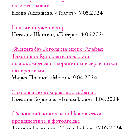
из этого вышло
Елена Алдашева, «Театръ», 7.05.2024
Наполеон уже не торт
Наталья Шаинян, «Театръ», 4.05.2024
«Женитьба» Гоголя на сцене: Агафья
Тихоновна Купердягина желает
познакомиться с дворянином с серьёзными
намерениями
Мария Позина, «Metro», 9.04.2024
Совершенно невероятное событие
Наталия Борисова, «Porusski.me», 1.04.2024
Сбежавший жених, или Невероятное
происшествие в фотоателье
Татьяна Ратькина, «Театр To Go», 27.03.2024