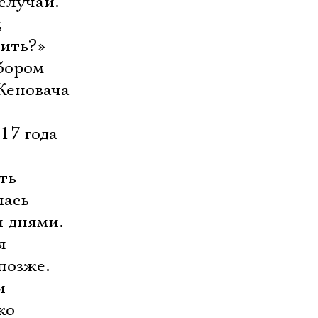
случай.
,
вить?»
ыбором
Женовача
017 года
ть
лась
и днями.
я
позже.
и
ко