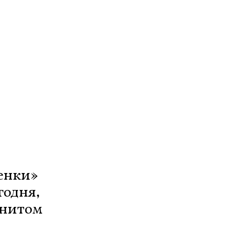
енки»
годня,
енитом