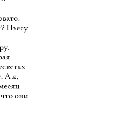
овато.
м? Пьесу
ру.
рая
текстах
 А я,
 месяц
 что они