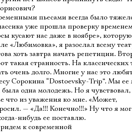
Борисович?
временными пьесами всегда было тяжел
лассика уже прошла проверку времене
сы кусают нас даже в ноябре», которую
е «Любимовка», я разослал всему теат
ва хоть завтра начать репетиции. Вто
от такая странность. На классических 
ь очень долго. Многие у нас это любят.
су Сорокина “Dostoevsky-Trip”. Мы ее
 была одна молодежь. Но я чувствовал,
е что из уважения ко мне. «Может,
осил. — «Да!!! Конечно!!!» Ну что я мог
когда-нибудь ее поставлю.
придем к современной