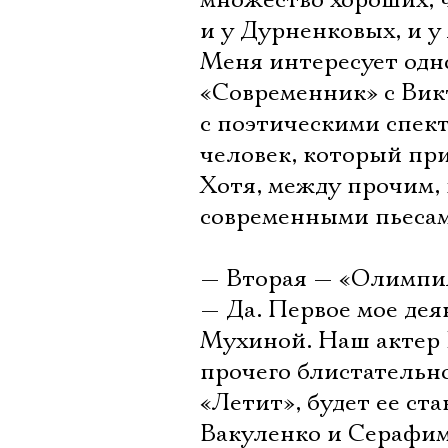
множество хороших, 
и у Дурненковых, и 
Меня интересует одн
«Современник» с Вик
с поэтическими спек
человек, который при
Хотя, между прочим, 
современными пьесам
— Вторая — «Олимпи
— Да. Первое мое дея
Мухиной. Наш актер 
прочего блистательно
«Летит», будет ее ст
Вакуленко и Серафим