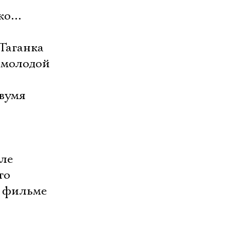
жко…
Таганка
 молодой
двумя
Оле
го
в фильме