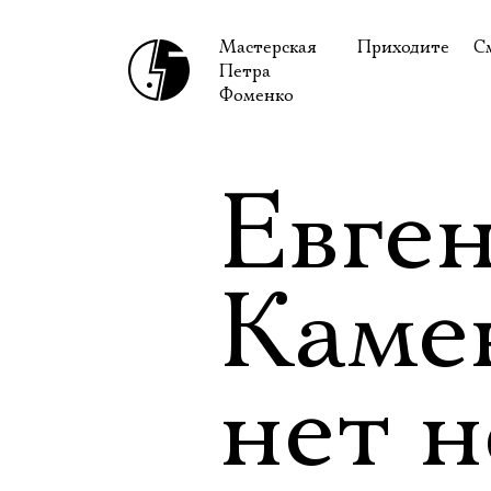
Мастерская
Приходите
С
Петра
В сентябре
С
Фоменко
В октябре
Н
Гастроли
Н
Евге
Доступ для ин
В
Правила посе
В
Каме
Как добраться
Ф
нет 