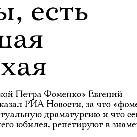
, есть
шая
охая
кой Петра Фоменко» Евгений
казал РИА Новости, за что «фом
ктуальную драматургию и что се
его юбилея, репетируют в знам