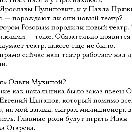
честных пьес и у Пресняковых,
Имя
у Ярославы Пулинович, и у Павла Пря
о — порождают ли они новый театр?
тором Розовым породили новый театр. 
таклями — тоже. Обязательно появится
Ознакомиться
думает театр, какого еще не было.
прямо сейчас наш театр работает над 
и.
я» Ольги Мухиной?
ние как начальника было заказ пьесы 
Евгений Цыганов, который помимо все
, на мой взгляд, сыграл милиционера 
авить. Главные роли будут играть Иван
а Огарева.