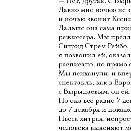
— Нет, другая. С Вы
Давно мне ночью не з
и ночью звонит Ксени
Дальше она сама прид
режиссера. Мы предл
Сигрид Стрем Рейбо, 
я позвонил ей, оказал
расписано, но прямо 
Мы психанули, и впе
спектакль, как в Евро
с Вырыпаевым, он ей
Но она все равно 7 д
до 7 декабря и покаж
Пьеса хитрая, непрос
человека выясняют м