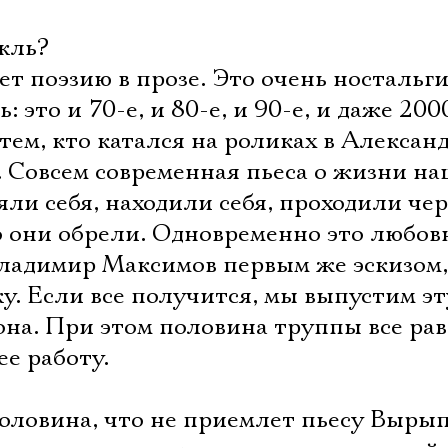
кль?
т поэзию в прозе. Это очень ностальг
 это и 70-е, и 80-е, и 90-е, и даже 200
тем, кто катался на роликах в Алексан
». Совсем современная пьеса о жизни н
яли себя, находили себя, проходили чер
о они обрели. Одновременно это любов
ладимир Максимов первым же эскизом,
ку. Если все получится, мы выпустим эт
она. При этом половина труппы все ра
ее работу.
половина, что не приемлет пьесу Выры