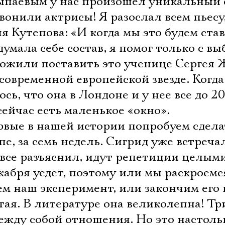
рыпаевым у нас произошел уникальный 
вонили актрисы! Я разослал всем пьесу
я Кутепова: «И когда мы это будем ста
умала себе состав, я помог только с в
ожили поставить это ученице Сергея 
современной европейской звезде. Когда
ось, что она в Лондоне и у нее все до 2
сейчас есть маленькое «окно».
рвые в нашей истории попробуем сдела
пе, за семь недель. Сигрид уже встреча
 все разъяснил, идут репетиции целым
екабря уедет, поэтому или мы раскроемс
ем наш эксперимент, или закончим его 
тая. В литературе она великолепна! Тр
ежду собой отношения. Но это настоль