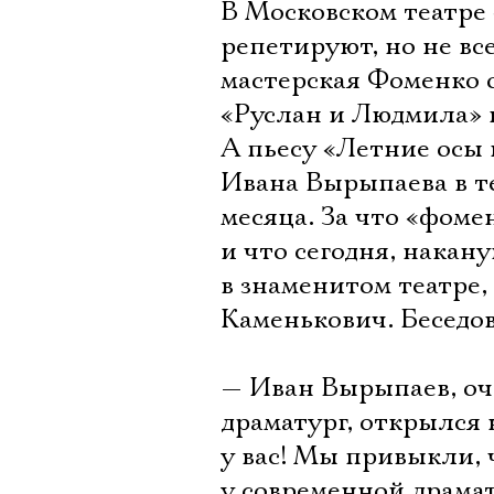
В Московском театре
репетируют, но не вс
мастерская Фоменко о
«Руслан и Людмила» 
А пьесу «Летние осы 
Ивана Вырыпаева в те
месяца. За что «фом
и что сегодня, накан
в знаменитом театре,
Каменькович. Беседо
— Иван Вырыпаев, оч
драматург, открылся 
у вас! Мы привыкли, 
у современной драма