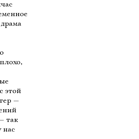
йчас
ременное
 драма
о
плохо,
рые
с этой
тер —
дений
— так
 нас