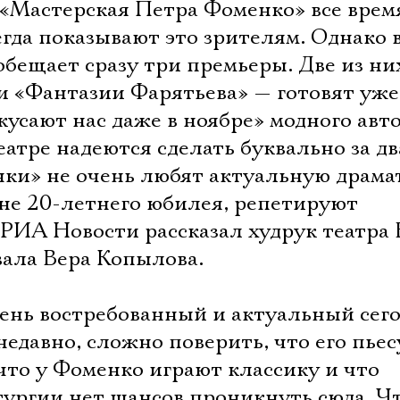
 «Мастерская Петра Фоменко» все врем
егда показывают это зрителям. Однако 
бещает сразу три премьеры. Две из ни
и «Фантазии Фарятьева» — готовят уже
кусают нас даже в ноябре» модного авт
атре надеются сделать буквально за дв
енки» не очень любят актуальную драм
уне 20-летнего юбилея, репетируют
 РИА Новости рассказал худрук театра
вала Вера Копылова.
ень востребованный и актуальный сег
недавно, сложно поверить, что его пьес
что у Фоменко играют классику и что
тургии нет шансов проникнуть сюда. Ч