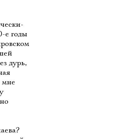
ически-
0-е годы
дровском
ашей
ез дурь,
ная
 мне
у
вно
паева?