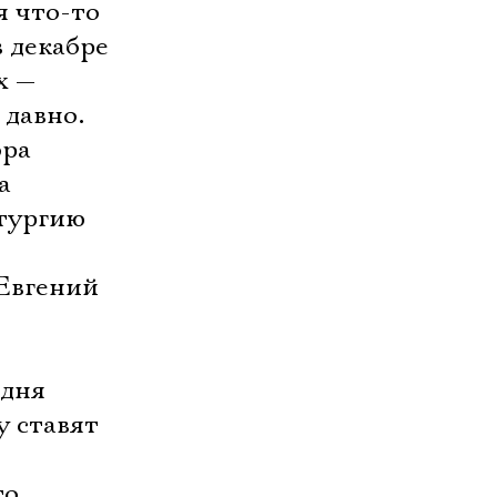
я что-то
в декабре
х —
 давно.
ора
а
атургию
 Евгений
одня
у ставят
то