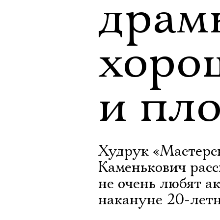
драмы
хоро
и пл
Худрук «Мастерс
Каменькович расс
не очень любят а
накануне 20-летн