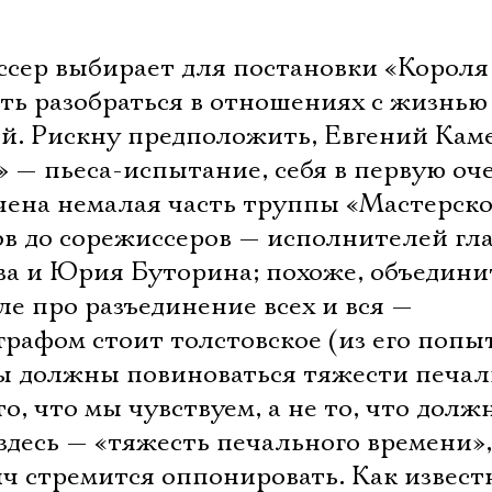
ссер выбирает для постановки «Короля
сть разобраться в отношениях с жизнью
й. Рискну предположить, Евгений Кам
 — пьеса-испытание, себя в первую оче
чена немалая часть труппы «Мастерск
ов до сорежиссеров — исполнителей гл
ва и Юрия Буторина; похоже, объедин
ле про разъединение всех и вся —
графом стоит толстовское (из его попы
Мы должны повиноваться тяжести печал
о, что мы чувствуем, а не то, что долж
здесь — «тяжесть печального времени»,
ч стремится оппонировать. Как извест