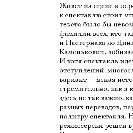
Живет на сцене в пер
к спектаклю стоит м
текста было бы невоз
фамилии всех, кто та
и Пастернака до Дин
Каменькович, добива
И хотя спектакль идет
отступлений, многос
вариант — ясная исто
стремительно, как в к
здесь не так важно, к
разных переводов, п
палитру спектакля. Н
режиссерски решен вр