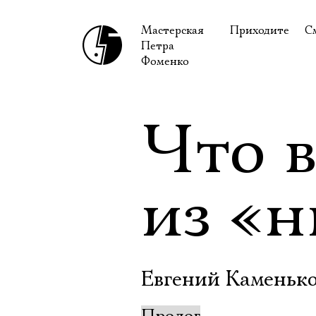
Мастерская
Приходите
С
Петра
В сентябре
С
Фоменко
В октябре
Н
Гастроли
Н
Что 
Доступ для ин
В
Правила посе
В
из «н
Как добраться
Ф
Евгений Каменько