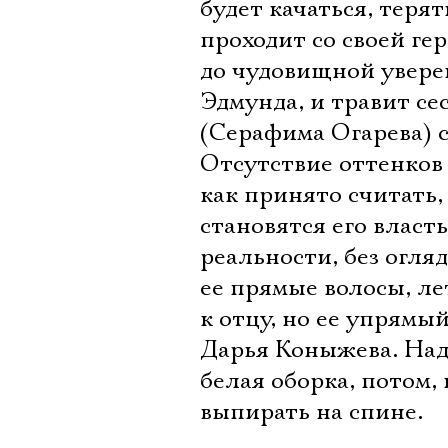
будет качаться, терят
проходит со своей ге
до чудовищной уверен
Эдмунда, и травит се
(Серафима Огарева) 
Отсутствие оттенков 
как принято считать,
становятся его власт
реальности, без огля
ее прямые волосы, ле
к отцу, но ее упрямы
Дарья Коныжева. Над
белая оборка, потом,
выпирать на спине.