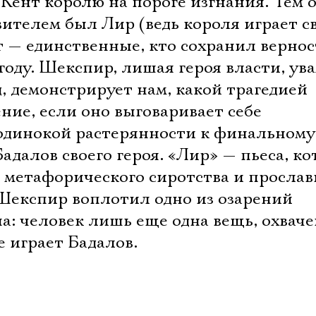
 Кент королю на пороге изгнания. Тем 
вителем был Лир (ведь короля играет св
т — единственные, кто сохранил вернос
оду. Шекспир, лишая героя власти, ув
, демонстрирует нам, какой трагедией
ние, если оно выговаривает себе
 одинокой растерянности к финальному
адалов своего героя. «Лир» — пьеса, ко
о метафорического сиротства и просла
е Шекспир воплотил одно из озарений
а: человек лишь еще одна вещь, охвач
е играет Бадалов.