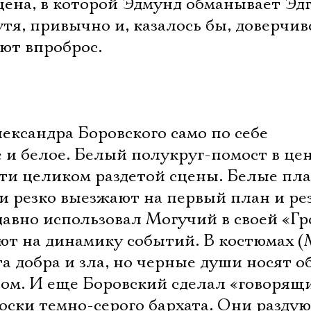
Имя
сцена, в которой Эдмунд обманывает Эдг
утя, привычно и, казалось бы, доверчив
ют впроброс.
Ознакомиться
ександра Боровского само по себе
 и белое. Белый полукруг-помост в це
чти целиком раздетой сцены. Белые пл
и резко выезжают на первый план и ре
давно использовал Могучий в своей «Гро
ают на динамику событий. В костюмах 
а добра и зла, но черные души носят об
лом. И еще Боровский сделал «говорящ
оски темно-серого бархата. Они раздую