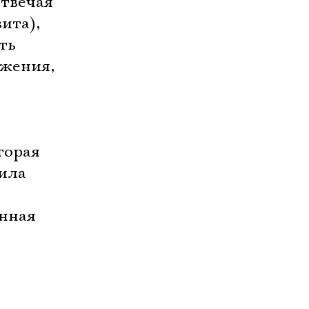
отвечая
ита),
ть
ажения,
торая
вила
енная