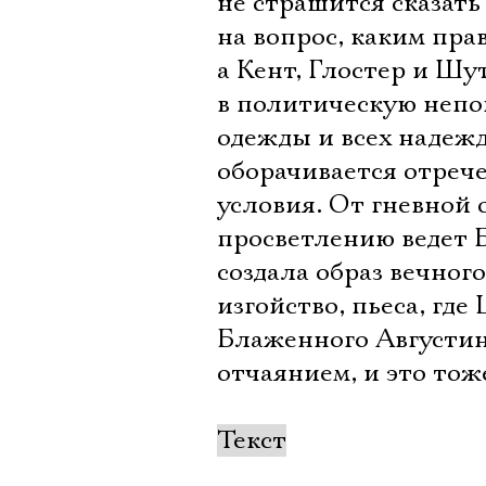
не страшится сказать
на вопрос, каким пра
а Кент, Глостер и Шу
в политическую непог
одежды и всех надежд
оборачивается отрече
условия. От гневной
просветлению ведет Б
создала образ вечног
изгойство, пьеса, гд
Блаженного Августин
отчаянием, и это тож
Текст