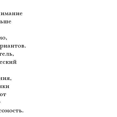
нимание
льше
мо,
риантов.
тель,
ческий
ния,
енки
ют
т
сомость.