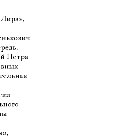
 Лира»,
 —
енькович
редь.
ой Петра
авных
ительная
тки
ьного
ны
но,