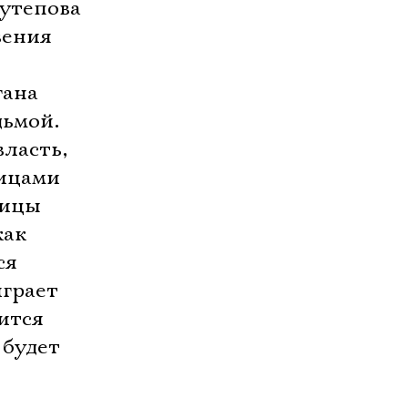
Кутепова
вения
гана
дьмой.
власть,
мицами
ницы
как
ся
играет
ится
 будет