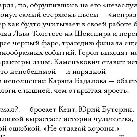
арда, но, обрушившись на его «незасл
ронул самый стержень пьесы — «неправ
ер как будто учитывает в своей работе 
гляд Льва Толстого на Шекспира и пер
орее черный фарс, трагедию финала ещ
азнообразных событий. Герои выходят на
характеры даны. Каменькович ставит и
 его непобедимой — и нарядной —
в исполнении Карэна Бадалова — обаят
ологи слышней, чем открытая ярость.
умал?! — бросает Кент, Юрий Буторин,
пликой вырастает история чудачества,
ой ошибкой. «Не отдавай короны!» —