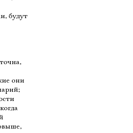
и, будут
точна,
кие они
нарий;
ости
когда
й
повыше,