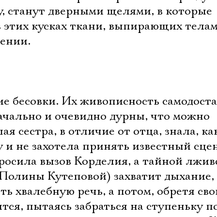
у, станут дверными щелями, в которые
в этих кусках ткани, выпирающих телам
жении.
е бесовки. Их живописность самодоста
ачально и очевидно дурны, что можно
я сестра, в отличие от отца, знала, ка
у и не захотела принять известный сце
росила вызов Корделия, а тайной лжив
(Полины Кутеповой) захватит дыхание, 
ть хвалебную речь, а потом, обретя сво
пится, пытаясь забраться на ступеньку 