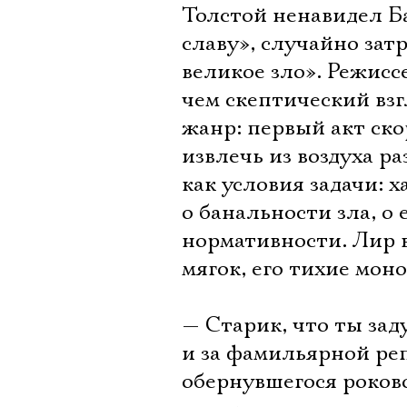
Толстой ненавидел Б
славу», случайно зат
великое зло». Режисс
чем скептический вз
жанр: первый акт ск
извлечь из воздуха р
как условия задачи: 
о банальности зла, о
нормативности. Лир 
мягок, его тихие мон
— Старик, что ты зад
и за фамильярной ре
обернувшегося роков