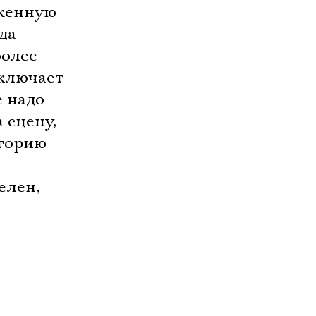
уженную
да
более
еключает
е надо
 сцену,
сторию
елен,