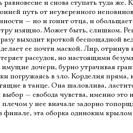
ь равновесие и снова ступать туда же. 
роиней путь от неуверенного неповино
ности — но и гонит отца, и обольщает
стру изящно. Может быть, слишком. Ре
сразу выходит кроткой беспощадной ве
делает ее почти маской. Лир, отринув 
 теряет рассудок, но настоящими безу
ь имущие дочери, бурно утрачивая гра
дки погружаясь в зло. Корделия пряма, 
тящие в танце. Она шаловлива, ластит
й выбор — свобода чувства, именно это 
 плечом у нее вначале задорно топорщ
 в финале, эта оборка одиноким крылом