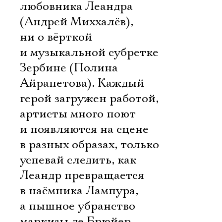
любовника Леандра
(Андрей Миххалёв),
ни о вёрткой
и музыкальной субретке
Зербине (Полина
Айрапетова). Каждый
герой загружен работой,
артисты много поют
и появляются на сцене
в разных образах, только
успевай следить, как
Леандр превращается
в наёмника Лампура,
а пышное убранство
маркизы де Брюйер