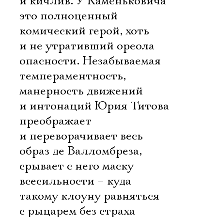
и кичлив. У Каменьковича
это полноценный
комический герой, хоть
и не утративший ореола
опасности. Незабываемая
темпераментность,
манерность движений
и интонаций Юрия Титова
преображает
и переворачивает весь
образ де Валломбреза,
срывает с него маску
всесильности – куда
Электропочта
такому клоуну равняться
с рыцарем без страха