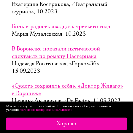
Екатерина Кострикова, «Театральный
журнал», 10.2023
Боль и радость двадцать третьего года
Мария Музалевская, 10.2023
В Воронеже показали пятичасовой
спектакль по роману Пастернака
Надежда Роготовская, «Горком36»,
15.09.2023
«Суметь сохранить себя». «Доктор Живаго»
в Воронеже
Наталья Андросова, «De Facto», 11.09.2023
Мы используем cookie-файлы. Оставаясь на сайте, вы принимаете
условия
политики конфиденциальности
.
«Мастерская Петра Фоменко» привезла
в Воронеж «Доктора Живаго»
Хорошо
Татьяна Ткачёва, «Российская газета»,