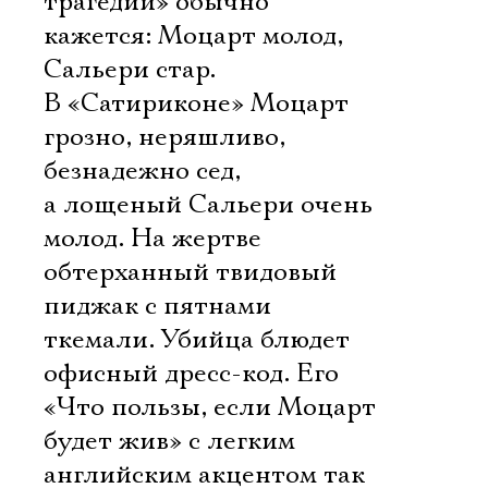
трагедий» обычно
кажется: Моцарт молод,
Сальери стар.
В «Сатириконе» Моцарт
грозно, неряшливо,
безнадежно сед,
а лощеный Сальери очень
молод. На жертве 
обтерханный твидовый
пиджак с пятнами
ткемали. Убийца блюдет
офисный дресс-код. Его
«Что пользы, если Моцарт
будет жив» с легким
английским акцентом так