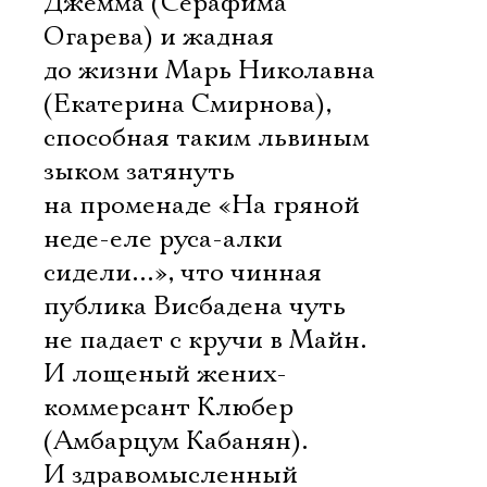
Джемма (Серафима
Имя
Огарева) и жадная
до жизни Марь Николавна
(Екатерина Смирнова),
способная таким львиным
Ознакомиться
зыком затянуть
на променаде «На гряной
неде-еле руса-алки
сидели…», что чинная
публика Висбадена чуть
не падает с кручи в Майн.
И лощеный жених-
коммерсант Клюбер
(Амбарцум Кабанян).
И здравомысленный