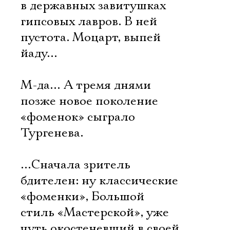
в державных завитушках
гипсовых лавров. В ней
пустота. Моцарт, выпей
йаду…
М-да… А тремя днями
позже новое поколение
«фоменок» сыграло
Тургенева.
…Сначала зритель
бдителен: ну классические
«фоменки», Большой
стиль «Мастерской», уже
чуть окостеневший в своей