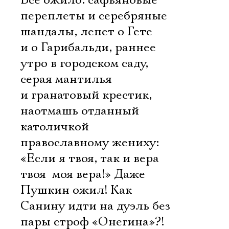
Все ожило: сафьяновые
переплеты и серебряные
шандалы, лепет о Гете
и о Гарибальди, раннее
утро в городском саду,
серая мантилья
и гранатовый крестик,
наотмашь отданный
католичкой
православному жениху:
«Если я твоя, так и вера
твоя  моя вера!» Даже
Пушкин ожил! Как
Санину идти на дуэль без
пары строф «Онегина»?!