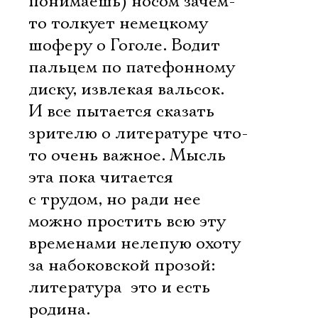
понимаешь) носом зачем-
то толкует немецкому
шоферу о Гоголе. Водит
пальцем по патефонному
диску, извлекая вальсок.
И все пытается сказать
зрителю о литературе что-
то очень важное. Мысль
эта пока читается
с трудом, но ради нее
можно простить всю эту
временами нелепую охоту
за набоковской прозой:
Электропочта
литература  это и есть
родина.