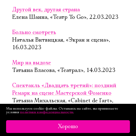
Другой век, другая страна
Елена Шаина, «Театр To Go», 22.03.2023
Больно смотреть
Наталья Витвицкая, «Экран и сцена»,
16.03.2023
Мир на выдохе
Татьяна Власова, «Театрал», 14.03.2023
Спектакль «Двадцать третий»: поздний
Ремарк на сцене Мастерской Фоменко
Татьяна Михальская, «Cabinet de l'art»,
6.03.2023
Мы используем cookie-файлы. Оставаясь на сайте, вы принимаете
условия
политики конфиденциальности
.
«Двадцать третий»: чёрный обелиск
Хорошо
«Мастерской Фоменко»