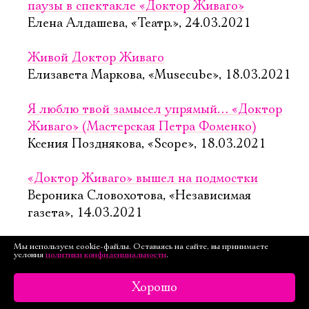
паузы в спектакле «Доктор Живаго»
Елена Алдашева, «Театр.», 24.03.2021
Живой Доктор Живаго
Елизавета Маркова, «Musecube», 18.03.2021
Я люблю твой замысел упрямый… «Доктор
Живаго» (Мастерская Петра Фоменко)
Ксения Позднякова, «Scope», 18.03.2021
«Доктор Живаго» вышел на подмостки
Вероника Словохотова, «Независимая
газета», 14.03.2021
«Игра в людей»
Мы используем cookie-файлы. Оставаясь на сайте, вы принимаете
условия
политики конфиденциальности
.
Татьяна Власова, «Театрал», 11.03.2021
Хорошо
В «Мастерской Петра Фоменко» поставили