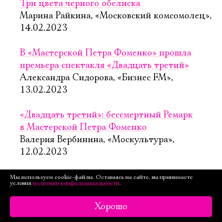
Три цвета черного обелиска
Марина Райкина, «Московский комсомолец»,
14.02.2023
В «Мастерской Петра Фоменко» прошла
премьера спектакля «Двадцать третий»
Александра Сидорова, «Бизнес FM»,
13.02.2023
«Двадцать третий»: бессмертный Ремарк
в Мастерской Петра Фоменко
Валерия Вербинина, «Москультура»,
12.02.2023
Премьера спектакля «Двадцать третий»:
Мы используем cookie-файлы. Оставаясь на сайте, вы принимаете
условия
политики конфиденциальности
.
Каменькович показывает неизвестного
в театре Ремарка
Хорошо
Ольга Романцова, «ТАСС», 11.02.2023