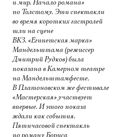
и мир. Начало романа»
по Толстому. Эти спектакли
во время коротких гастролей
шли на сцене
ВКЗ. «Египетская марка»
Мандельштама (режиссер
Дмитрий Рудков) была
показана в Камерном театре
на Мандельштамфесте.
В Платоновском же фестивале
«Мастерская» участвует
впервые. И этого показа
ждали как события.
Пятичасовой спектакль
по роману Бориса