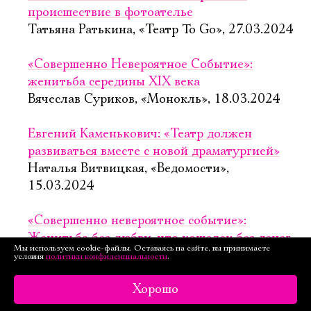
происшествие в фотоателье
Татьяна Ратькина, «Театр To Go», 27.03.2024
«Совершенно Невероятное Событие»:
женитьба середины XIX века
Вячеслав Суриков, «Монокль», 18.03.2024
Евгений Каменькович: «Театр должен
развиваться вместе с новой драматургией»
Наталья Витвицкая, «Ведомости»,
15.03.2024
«Совершенно невероятное событие»:
Женитьба без любви, что кошелек без денег
Мы используем cookie-файлы. Оставаясь на сайте, вы принимаете
Александра Горелая, «Кинорепортёр»,
условия
политики конфиденциальности
.
6.03.2024
Хорошо
«Совершенно невероятное событие»