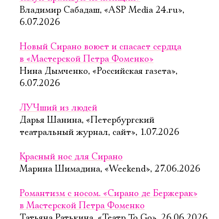
Имя
Владимир Сабадаш, «ASP Media 24.ru»,
6.07.2026
Новый Сирано воюет и спасает сердца
в «Мастерской Петра Фоменко»
Ознакомиться
Нина Дымченко, «Российская газета»,
6.07.2026
ЛУЧший из людей
Дарья Шанина, «Петербургский
театральный журнал, сайт», 1.07.2026
Красный нос для Сирано
Марина Шимадина, «Weekend», 27.06.2026
Романтизм с носом. «Сирано де Бержерак»
в Мастерской Петра Фоменко
Татьяна Ратькина, «Театр To Go», 26.06.2026