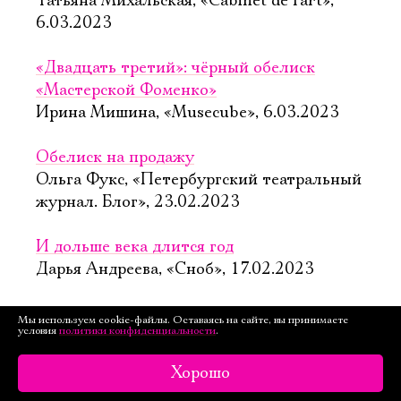
Татьяна Михальская, «Cabinet de l'art»,
6.03.2023
«Двадцать третий»: чёрный обелиск
«Мастерской Фоменко»
Ирина Мишина, «Musecube», 6.03.2023
Обелиск на продажу
Ольга Фукс, «Петербургский театральный
журнал. Блог», 23.02.2023
И дольше века длится год
Дарья Андреева, «Сноб», 17.02.2023
«Двадцать третий»: драма безвременья
Мы используем cookie-файлы. Оставаясь на сайте, вы принимаете
условия
политики конфиденциальности
.
в жанре кабаре
Ксения Стольная, «Ведомости», 17.02.2023
Хорошо