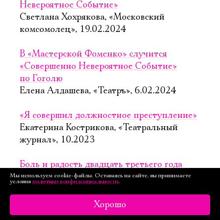
Невероятное Событие»
Светлана Хохрякова, «Московский
комсомолец», 19.02.2024
В «Мастерской Фоменко» случится
«Совершенно Невероятное Событие»
по Гоголю
Елена Алдашева, «Театръ», 6.02.2024
«Я совершил должностное преступление»
Екатерина Кострикова, «Театральный
журнал», 10.2023
Боль и радость двадцать третьего года
Мария Музалевская, 10.2023
Мы используем cookie-файлы. Оставаясь на сайте, вы принимаете
условия
политики конфиденциальности
.
В Воронеже показали пятичасовой
Хорошо
спектакль по роману Пастернака