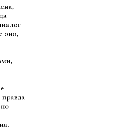
ена,
ца
диалог
е оно,
ами,
ые
 правда
нно
й
на.