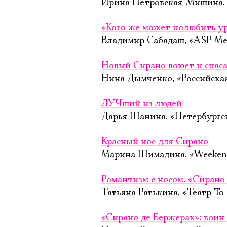
Ирина Петровская-Мишина, «
«Кого же может полюбить у
Владимир Сабадаш, «ASP Med
Новый Сирано воюет и спаса
Нина Дымченко, «Российская 
ЛУЧший из людей
Дарья Шанина, «Петербургск
Красный нос для Сирано
Марина Шимадина, «Weekend
Романтизм с носом. «Сирано
Татьяна Ратькина, «Театр To
«Сирано де Бержерак»: воин 