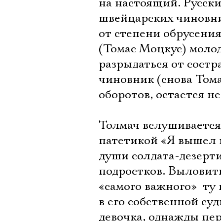
на настоящий. Русски
швейцарских чиновни
от степени обрусения
(Томас Моцкус) молод
разрыдаться от состр
чиновник (снова Том
оборотов, остается н
Толмач вслушивается
патетикой «Я вышел 
души солдата-дезерт
подростков. Выловит
«самого важного»  ту
в его собственной с
девочка, однажды пер