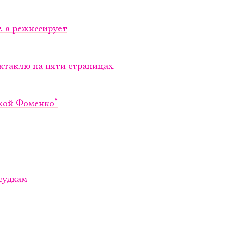
, а режиссирует
ктаклю на пяти страницах
ской Фоменко“
судкам