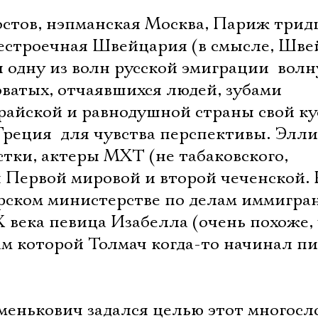
тов, нэпманская Москва, Париж трид
естроечная Швейцария (в смысле, Шве
одну из волн русской эмиграции  волн
оватых, отчаявшихся людей, зубами
райской и равнодушной страны свой ку
Греция  для чувства перспективы. Элл
тки, актеры МХТ (не табаковского,
ы Первой мировой и второй чеченской. 
рском министерстве по делам иммигра
 века певица Изабелла (очень похоже,
м которой Толмач когда-то начинал пи
менькович задался целью этот многос