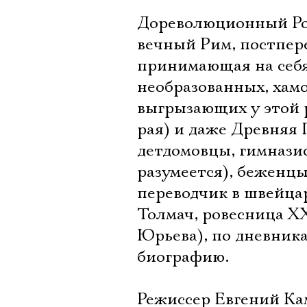
Дореволюционный Рос
вечный Рим, постпер
принимающая на себя 
необразованных, хам
выгрызающих у этой 
рая) и даже Древняя 
детдомовцы, гимназис
разумеется), беженц
переводчик в швейца
Толмач, ровесница ХХ
Юрьева), по дневника
биографию.
Режиссер Евгений Ка