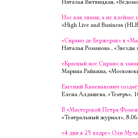
Наталья Витвицкая, «Ведомо
Нос как знамя, а не клеймо:
«High Live and Business (HLB
«Сирано де Бержерак» в «Ма
Наталья Романова , «Звезды 
«Красный нос Сирано и зана
Марина Райкина, «Московск
Евгений Каменькович создаё
Елена Алдашева, «Театръ», 1
В «Мастерской Петра Фоменк
«Театральный журнал», 8.06
«4 дня в 25 кадре» Оли Мух