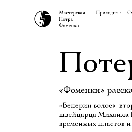
Мастерская
Приходите
С
Петра
В сентябре
С
Фоменко
В октябре
Н
Гастроли
Н
Поте
Доступ для ин
В
Правила посе
В
Как добраться
Ф
«Фоменки» расска
«Венерин волос»  вт
швейцарца Михаила 
временных пластов и