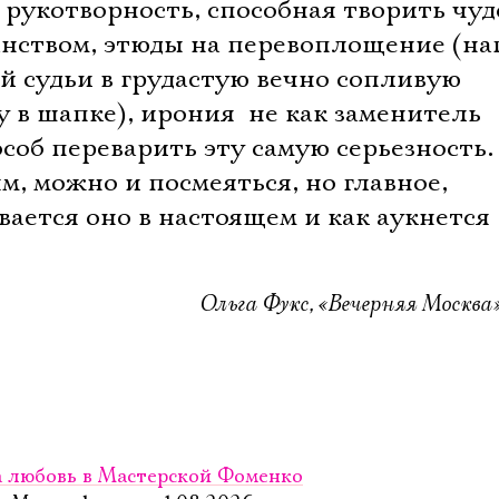
Имя
рукотворность, способная творить чуд
анством, этюды на перевоплощение (на
й судьи в грудастую вечно сопливую
в шапке), ирония  не как заменитель
Ознакомиться
особ переварить эту самую серьезность.
м, можно и посмеяться, но главное,
ывается оно в настоящем и как аукнется
Ольга Фукс, «Вечерняя Москва»
за любовь в Мастерской Фоменко