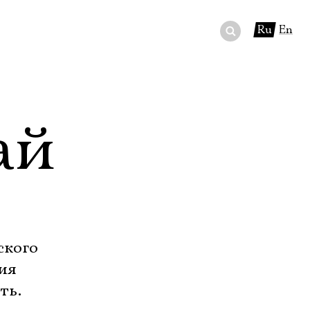
Ru
En
ный сертификат
ры
ай
в буфете
ского
ия
ть.