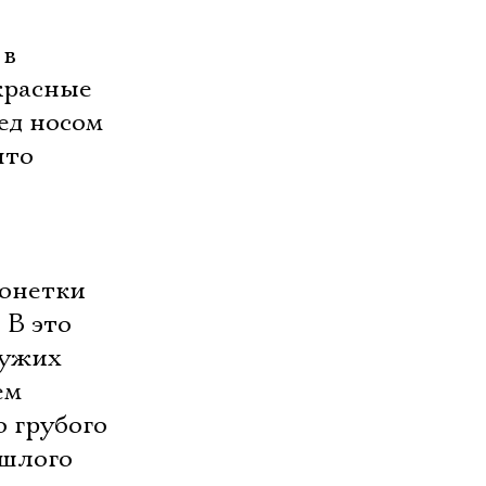
 в
красные
ед носом
что
ионетки
 В это
чужих
ем
о грубого
ошлого