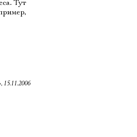
еса. Тут
пример,
, 15.11.2006