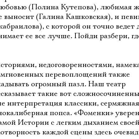
любовью (Полина Кутепова), любимая ж
е выносит (Галина Кашковская), и певи
браилова), с которой он точно ведет 
нимает ее все лучше. Пойди разбери, гд
историями, недоговоренностями, намек
и мгновенных перевоплощений также
ладывать огромный пазл. Наш театр
ассказывает такие вот сложносочиненн
ьше интерпретация классики, сермяжная
нокалиберная попса. «Фоменки» увере
Электропочта
амой Истории с легким дыханием свое
отворность каждой сцены здесь очевид