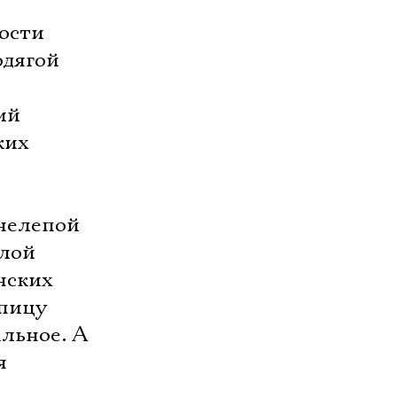
мости
одягой
ий
ких
 нелепой
елой
нских
упицу
альное. А
я