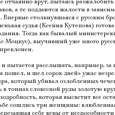
е отчаянно врут, пытаясь разжалобить
ков, а те поддаются жалости в зависи
. Впервые столкнувшаяся с русским бр
енькая судья (Ксения Кутепова) готова
адания. Тогда как бывалый министерск
ас Моцкус), выучивший уже много русс
епреклонен.
 и пытается расслышать, например, за
и пошел, и шел сорок дней» ужас незр
ира, который убивал озлобленных чече
ь в тоннах словесной руды золотую кр
 подробность, которая высветит все ост
удьбе сошлись три женщины: влюбленна
ерезавшая себе вены от неспособности