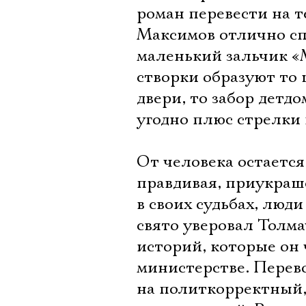
роман перевести на 
Максимов отлично сп
маленький зальчик «
створки образуют то 
двери, то забор детд
угодно плюс стрелки
От человека остается
правдивая, приукраше
в своих судьбах, люди
свято уверовал Толм
историй, которые он 
министерстве. Перево
на политкорректный,