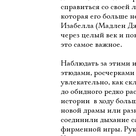
справиться со своей 
которая его больше н
Изабелла (Мадлен Джа
через целый век и по
это самое важное.
Наблюдать за этими 
этюдами, росчеркам
увлекательно, как ск
до обидного редко р
истории  в ходу бол
новой драмы или раз
соединили дыхание с
фирменной игры. Рук