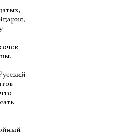
цатых,
йцария,
у
сочек
ины,
Русский
нтов
 что
сать
лойный