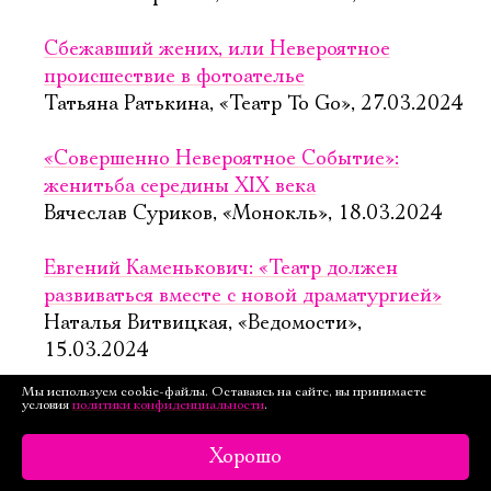
Сбежавший жених, или Невероятное
происшествие в фотоателье
Татьяна Ратькина, «Театр To Go», 27.03.2024
«Совершенно Невероятное Событие»:
женитьба середины XIX века
Вячеслав Суриков, «Монокль», 18.03.2024
Евгений Каменькович: «Театр должен
развиваться вместе с новой драматургией»
Наталья Витвицкая, «Ведомости»,
15.03.2024
Мы используем cookie-файлы. Оставаясь на сайте, вы принимаете
«Совершенно невероятное событие»:
условия
политики конфиденциальности
.
Женитьба без любви, что кошелек без денег
Хорошо
Александра Горелая, «Кинорепортёр»,
6.03.2024