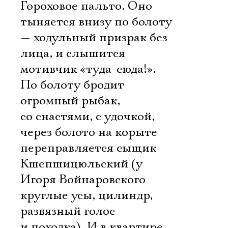
Гороховое пальто. Оно
тыняется внизу по болоту
— ходульный призрак без
лица, и слышится
мотивчик «туда-сюда!».
По болоту бродит
огромный рыбак,
со снастями, с удочкой,
через болото на корыте
переправляется сыщик
Кшепшицюльский (у
Игоря Войнаровского
круглые усы, цилиндр,
развязный голос
и походка). И в квартире,