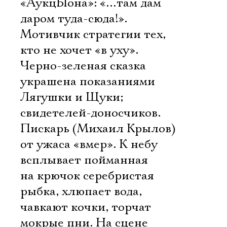
«АукцЫона»: «…там дам
даром туда-сюда!».
Мотивчик стратегии тех,
кто не хочет «в уху».
Черно-зеленая сказка
украшена показаниями
Лягушки и Щуки;
свидетелей-доносчиков.
Пискарь (Михаил Крылов)
от ужаса «вмер». К небу
всплывает пойманная
на крючок серебристая
рыбка, хлюпает вода,
чавкают кочки, торчат
мокрые пни. На сцене