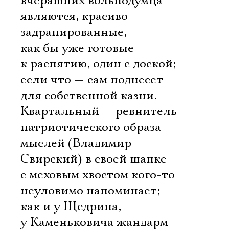
вчерашних вольнодумца
являются, красиво
задрапированные,
как бы уже готовые
к распятию, один с доской;
если что — сам поднесет
для собственной казни.
Квартальный — ревнитель
патриотического образа
мыслей (Владимир
Свирский) в своей шапке
с меховым хвостом кого-то
неуловимо напоминает;
как и у Щедрина,
у Каменьковича жандарм