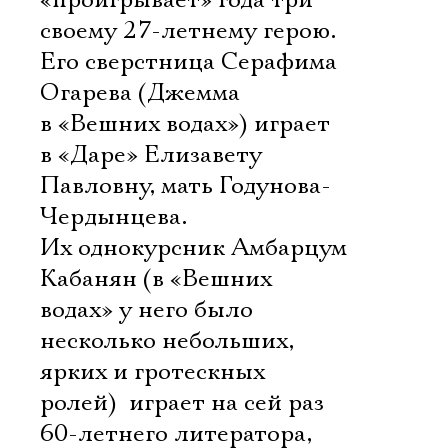
«проигрывает» года три
своему 27-летнему герою.
Его сверстница Серафима
Огарева (Джемма
в «Вешних водах») играет
в «Даре» Елизавету
Павловну, мать Годунова-
Чердынцева.
Их однокурсник Амбарцум
Кабанян (в «Вешних
водах» у него было
несколько небольших,
ярких и гротескных
ролей)  играет на сей раз
60-летнего литератора,