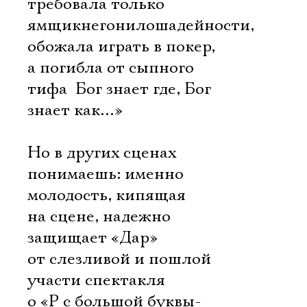
Имя
требовала только
ямщикнегонилошадейности,
обожала играть в покер,
а погибла от сыпного
тифа  Бог знает где, Бог
Ознакомиться
знает как…»
Но в других сценах
понимаешь: именно
молодость, кипящая
на сцене, надежно
защищает «Дар»
от слезливой и пошлой
участи спектакля
о «Р с большой буквы-