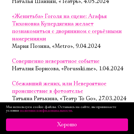
Наталья Шаинян, «Театръ», 4.05.2024
«Женитьба» Гоголя на сцене: Агафья
Тихоновна Купердягина желает
познакомиться с дворянином с серьёзными
намерениями
Мария Позина, «Metro», 9.04.2024
Совершенно невероятное событие
Наталия Борисова, «Porusski.me», 1.04.2024
Сбежавший жених, или Невероятное
происшествие в фотоателье
Татьяна Ратькина, «Театр To Go», 27.03.2024
Мы используем cookie-файлы. Оставаясь на сайте, вы принимаете
условия
политики конфиденциальности
.
«Совершенно Невероятное Событие»:
женитьба середины XIX века
Хорошо
Вячеслав Суриков, «Монокль», 18.03.2024