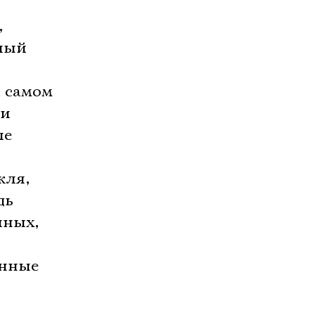
,
плый
а самом
щи
ле
кля,
дь
иных,
енные