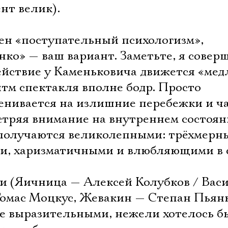
нт велик).
вен «поступательный психологизм»,
ко» — ваш вариант. Заметьте, я совер
действие у Каменьковича движется «ме
тм спектакля вполне бодр. Просто
енивается на излишние перебежки и ч
остряя внимание на внутреннем состоя
получаются великолепными: трёхмерн
и, харизматичными и влюбляющими в с
и (Яичница — Алексей Колубков / Вас
Электропочта
омас Моцкус, Жевакин — Степан Пьян
ее выразительными, нежели хотелось б