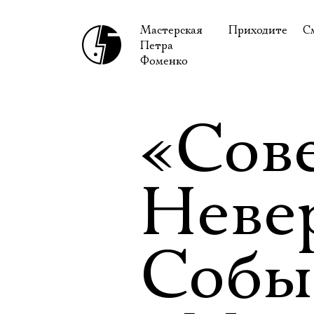
Мастерская
Приходите
С
Петра
В сентябре
С
Фоменко
В октябре
Н
Гастроли
Н
«Сов
Доступ для ин
В
Правила посе
В
Неве
Как добраться
Ф
Собы