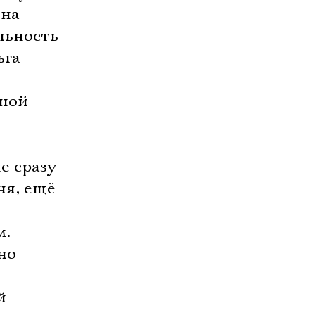
ина
льность
ьга
вной
е сразу
ня, ещё
м.
но
й