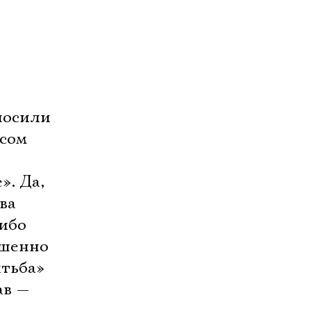
носили
есом
. Да,
ва
 ибо
ршенно
итьба»
ав —