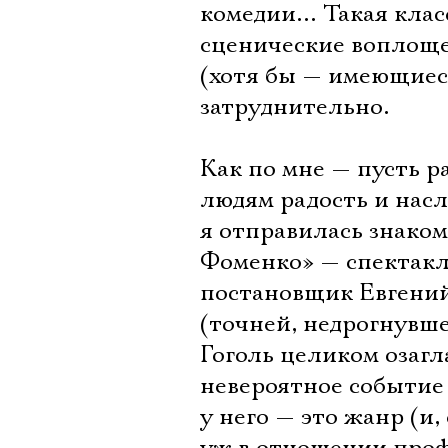
комедии… Такая класс
сценические воплощ
(хотя бы — имеющиес
затруднительно.
Как по мне — пусть 
людям радость и нас
я отправилась знако
Фоменко» — спектакл
постановщик Евгений
(точней, недрогнувше
Гоголь целиком озагл
невероятное событие 
у него — это жанр (и,