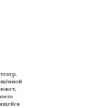
театр.
лощённой
сюжет,
воего
рящейся