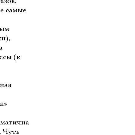
азов,
е самые
мым
н),
а
есы (к
иная
к»
зматична
. Чуть