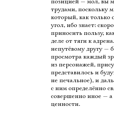
позицией — мол, вы м
трудами, поскольку м
который, как только
угол, ибо знает: ско
приносить пользу, ка
деле от тяги к адре
непутёвому другу — 
просмотра каждый зри
из персонажей, прису
представилось и буду
не печальное), и дал
с ним определённо св
совершенно иное — а 
ценности.