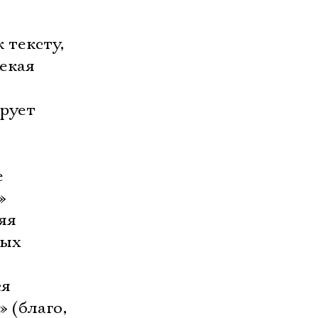
 тексту,
некая
рует
е
»
яя
ных
ся
 (благо,