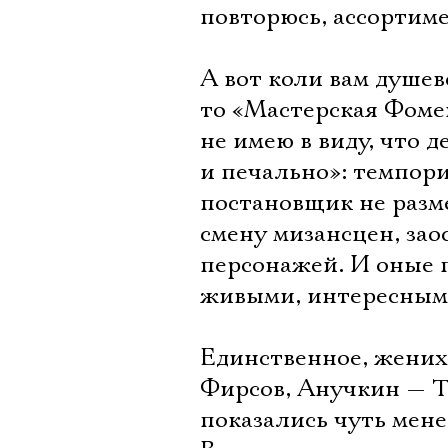
повторюсь, ассортиме
А вот коли вам душе
то «Мастерская Фомен
не имею в виду, что 
и печально»: темпори
постановщик не разм
смену мизансцен, за
персонажей. И оные 
живыми, интересным
Единственное, жених
Фирсов, Анучкин — Т
показались чуть мен