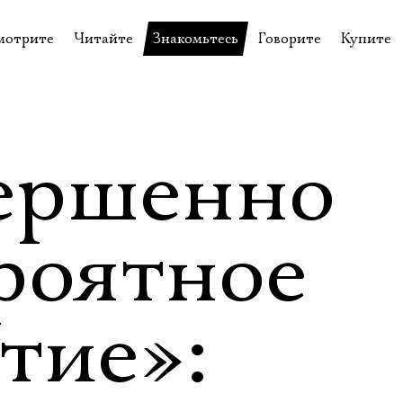
мотрите
Читайте
Знакомьтесь
Говорите
Купите
пектакли
История театра
Пётр Фоменко
Форум
Билеты
еспектакли
Пресса о театре
Евгений Каменькович
Вопросы—ответы
Подароч
а нашей сцене
Новости
Актёры
Контакты
Сувени
ершенно
валидов
идеотека
Архив спектаклей
Режиссёры
Личный приём
Столик 
щения
неклассные чтения
Архив проектов
Художники
роятное
отовыставка
Благодарности
Руководство
Библиотека Гумилёва
Сотрудники
тие»:
Официальные документы
Юрий Степанов
Владимир Максимов