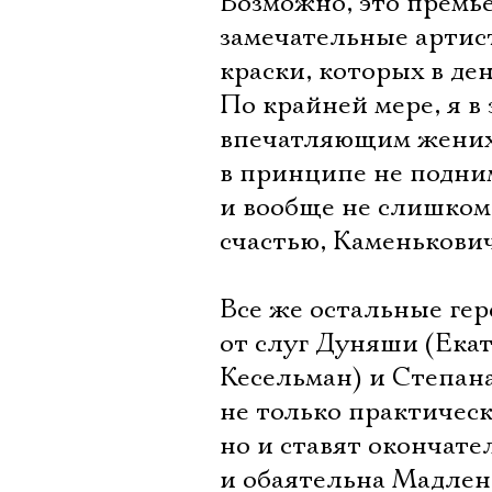
Возможно, это премье
замечательные артис
краски, которых в де
По крайней мере, я в
впечатляющим женихо
в принципе не подни
и вообще не слишком
счастью, Каменькови
Все же остальные ге
от слуг Дуняши (Ека
Кесельман) и Степан
не только практическ
но и ставят окончате
и обаятельна Мадлен