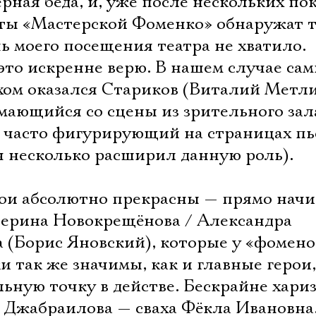
рная беда, и, уже после нескольких пок
Имя
ты «Мастерской Фоменко» обнаружат т
нь моего посещения театра не хватило.
 это искренне верю. В нашем случае са
м оказался Стариков (Виталий Метли
Ознакомиться
мающийся со сцены из зрительного зал
 часто фигурирующий на страницах пь
ч несколько расширил данную роль).
рои абсолютно прекрасны — прямо нач
терина Новокрещёнова / Александра
а (Борис Яновский), которые у «фомено
и так же значимы, как и главные герои,
льную точку в действе. Бескрайне хари
 Джабраилова — сваха Фёкла Ивановна