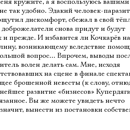
еня кружите, а я воспользуюсь вашими
не так удобно. Эдакий человек-паразит
 ощутил дискомфорт, сбежал в свой тё
ро доброжелатели снова придут и будут
к и прежде. И избавится ли Кочкарёв н
налину, возникающему вследствие помо
большой вопрос… Впрочем, выводы пос
тель волен делать сам. Мне, исходя
тствовавших на сцене в финале спекта
щее брошенной невесты (к слову, отню
ьнейшее развитие «бизнесов» Купердяг
язанное. Вы же можете увидеть нечто
значит, вынести из постановки собств