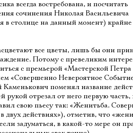
ика всегда востребована, и посчитать
ения сочинения Николая Васильевича
я в столице на данный момент) крайне
расцветают все цветы, лишь бы они при
лаждение. Потому с превеликим интер
миться с премьерой «Мастерской Петра
ем «Совершенно Невероятное Событие»
 Каменькович поменял название дейст
й рукой отрезал от него первую часть,
авил свою пьесу так: «Женитьба. Сове
в двух действиях»), отметив, что «жен
 если задуматься, в какой-то мере он пр