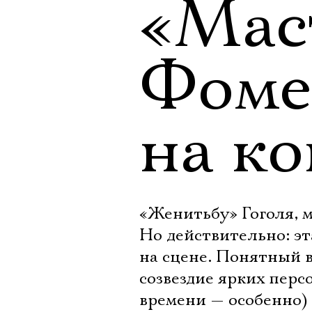
«Мас
Фоме
на ко
«Женитьбу» Гоголя, м
Но действительно: э
на сцене. Понятный 
созвездие ярких перс
времени — особенно)