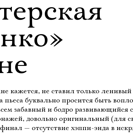
терская
нко»
не
не кажется, не ставил только ленивый 
та пьеса буквально просится быть воп
всем забавный и бодро развивающийся 
онажей, довольно оригинальный (для с
 финал — отсутствие хэппи-энда в иск