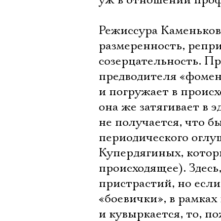
уж в отношении проф
Режиссура Каменькови
размеренность, репри
созерцательность. Пр
предводителя «фомен
и погружает в происх
она же затягивает в э
не получается, что б
периодического оглу
Купердягиных, которы
происходящее). Здесь
пристрастий, но если
«боевички», в рамках
и кувыркается, то, п