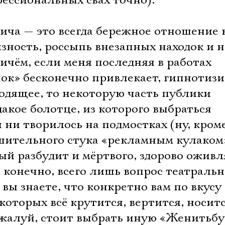
ессиональных свах точно).
ча — это всегда бережное отношение к
зность, россыпь внезапных находок и 
ичём, если меня последняя в работах
ок» бесконечно привлекает, гипнотизи
одящее, то некоторую часть публики
дакое болотце, из которого выбраться
ы ни творилось на подмостках (ну, кром
шительного стука «рекламным кулаком
й разбудит и мёртвого, здорово оживл
, конечно, всего лишь вопрос театраль
 вы знаете, что конкретно вам по вкусу
 которых всё крутится, вертится, носит
ожалуй, стоит выбрать иную «Женитьбу»