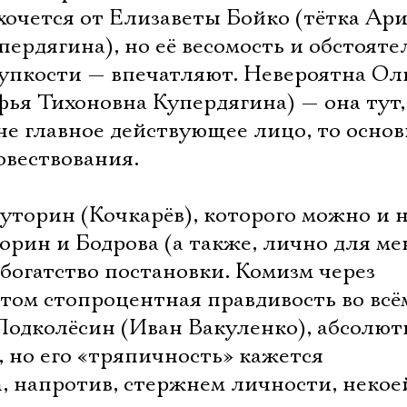
хочется от Елизаветы Бойко (тётка Ар
рдягина), но её весомость и обстояте
упкости — впечатляют. Невероятна Ол
фья Тихоновна Купердягина) — она тут,
не главное действующее лицо, то осно
овествования.
торин (Кочкарёв), которого можно и н
торин и Бодрова (а также, лично для ме
богатство постановки. Комизм через
этом стопроцентная правдивость во всё
Подколёсин (Иван Вакуленко), абсолют
 но его «тряпичность» кажется
а, напротив, стержнем личности, некое