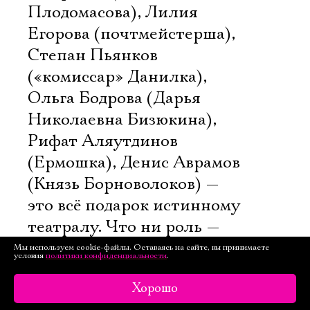
Плодомасова), Лилия
Егорова (почтмейстерша),
Степан Пьянков
(«комиссар» Данилка),
Ольга Бодрова (Дарья
Николаевна Бизюкина),
Рифат Аляутдинов
(Ермошка), Денис Аврамов
(Князь Борноволоков) —
это всё подарок истинному
театралу. Что ни роль —
сказочное зрелище.
Мы используем cookie-файлы. Оставаясь на сайте, вы принимаете
условия
политики конфиденциальности
.
Я любовалась каждым
и поражалась, как можно
Хорошо