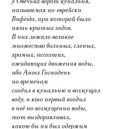
у Овечьих ворот купальня,
называемая по-еврейски
Вифезда, при которой было
пять крытых ходов.
В них лежало великое
множество больных, слепых,
хромых, иссохших,
ожидающих движения воды,
ибо Ангел Господень
по временам
сходил в купальню и возмущал
воду, и кто первый входил
в неё по возмущении воды,
тот выздоравливал,
какою бы ни был одержим