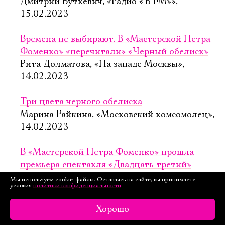
Дмитрий Буткевич, «Радио «Ъ FM»»,
15.02.2023
Времена не выбирают. В «Мастерской Петра
Фоменко» «перечитали» «Черный обелиск»
Рита Долматова, «На западе Москвы»,
14.02.2023
Три цвета черного обелиска
Марина Райкина, «Московский комсомолец»,
14.02.2023
В «Мастерской Петра Фоменко» прошла
премьера спектакля «Двадцать третий»
Александра Сидорова, «Бизнес FM»,
Мы используем cookie-файлы. Оставаясь на сайте, вы принимаете
условия
политики конфиденциальности
.
13.02.2023
Хорошо
«Двадцать третий»: бессмертный Ремарк