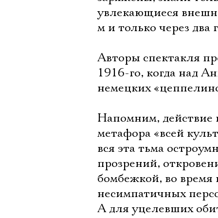
увлекающиеся внешне
м и только через два 
Авторы спектакля пре
1916-го, когда над А
немецких «цеппелино
Напомним, действие в
метафора «всей куль
вся эта тьма остроум
прозрений, откровен
бомбежкой, во время 
несимпатичных перс
А для уцелевших обит