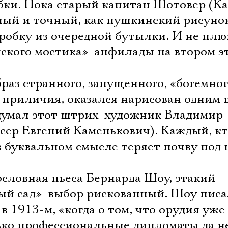
обки. Пока старый капитан Шотовер (К
ьный и точный, как пушкинский рисуно
робку из очередной бутылки. И не пл
нского мостика»  анфилады на втором э
браз странного, запущенного, «богемно
ы приличия, оказался нарисован одним 
думал этот штрих  художник Владимир
ер Евгений Каменькович). Каждый, к
 в буквальном смысле теряет почву под 
словная пьеса Бернарда Шоу, этакий
й сад»  выбор рискованный. Шоу пис
л в 1913-м, «когда о том, что орудия уже
ько профессиональные дипломаты да н