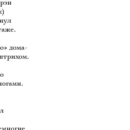
арэн
к)
юнул
таже.
го» дома-
штрихом.
то
ногами.
ал
емногие