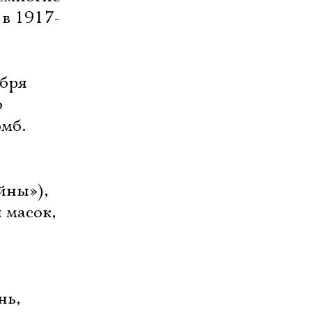
в 1917-
ября
о
мб.
йны»),
 масок,
нь,