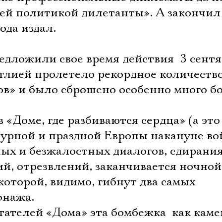
й политикой дилетанты». А закончил 
года издал.
дложили свое время действия  3 сент
нглией пролетело рекордное количеств
в» и было сброшено особенно много бо
 «Доме, где разбиваются сердца» (а это
турной и праздной Европы накануне во
ных и безжалостных диалогов, сдирания
ий, отрезвлений, заканчивается ночной
которой, видимо, гибнут два самых
онажа.
ателей «Дома» эта бомбежка  как каме