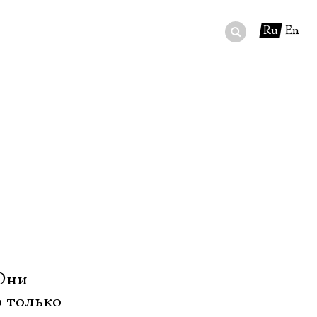
Ru
En
ный сертификат
ры
в буфете
 Они
о только