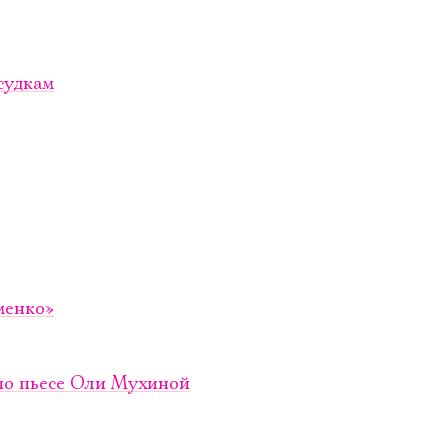
судкам
менко»
по пьесе Оли Мухиной