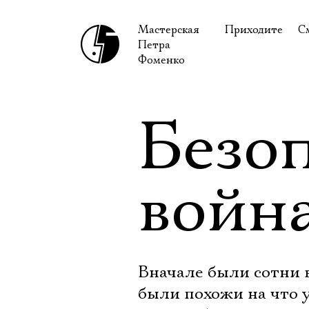
Мастерская
Приходите
С
Петра
В сентябре
С
Фоменко
В октябре
Н
Гастроли
Н
Безо
Доступ для ин
В
Правила посе
В
войн
Как добраться
Ф
Вначале были сотни 
были похожи на что у