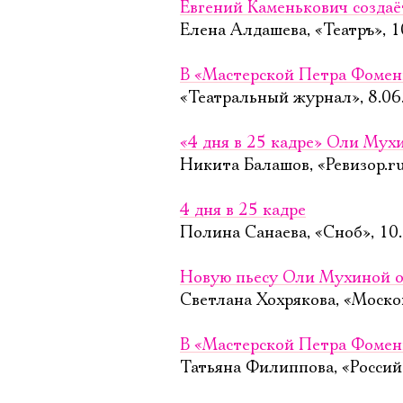
Евгений Каменькович создаё
Елена Алдашева, «Театръ», 1
В «Мастерской Петра Фоменк
«Театральный журнал», 8.06
«4 дня в 25 кадре» Оли Мух
Никита Балашов, «Ревизор.ru
4 дня в 25 кадре
Полина Санаева, «Сноб», 10
Новую пьесу Оли Мухиной о
Светлана Хохрякова, «Моско
В «Мастерской Петра Фомен
Татьяна Филиппова, «Российс