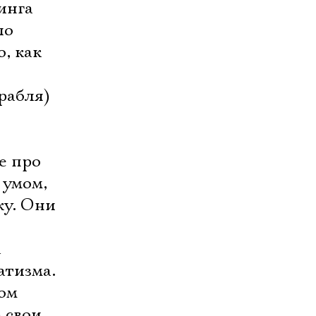
нга 
ло
о, как
рабля)
е про
 умом,
ку. Они
а
атизма.
ом
) свои