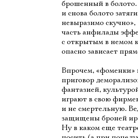
брошенный в болото. 
и снова болото затяги
невыразимо скучно», 
часть анфилады эффе
с открытым в немом к
опасно зависает прям
Впрочем, «фоменки» 
приговор деморализ
фантазией, культуро
играют в свою фирмен
и не смертельную. Ве
защищены броней иро
Ну в каком еще теат
носить (а при поцелуе