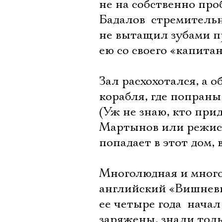
не на собственно пр
Бадалов  стремител
не вытащил зубами п
ею со своего «капита
Зал расхохотался, а о
корабля, где попран
(Уж не знаю, кто при
Мартынов или режисс
попадает в этот дом,
Многолюдная и много
английский «Вишневы
ее четыре года  нача
заряжены, знали тол