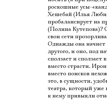
роскошные усы-«кан
Хешебай (Илья Любим
пробалансирует на п
(Полина Кутепова)? С
свои сети прозорлив
Однажды она начнет 
другого, и оно, под 
сползает и сползает 
вместо страсти. Иро
вместо поисков нехо
это, в сущности, удоб
театра, который уже 
к нему привыкли отн