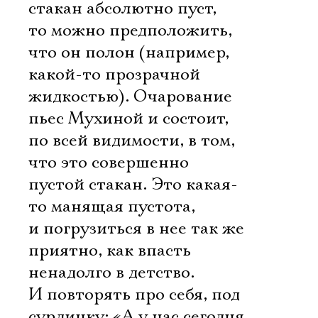
Имя
стакан абсолютно пуст,
то можно предположить,
что он полон (например,
какой-то прозрачной
Ознакомиться
жидкостью). Очарование
пьес Мухиной и состоит,
по всей видимости, в том,
что это совершенно
пустой стакан. Это какая-
то манящая пустота,
и погрузиться в нее так же
приятно, как впасть
ненадолго в детство.
И повторять про себя, под
сурдинку: «А у нас сегодня