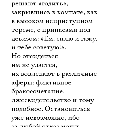
решают «годить»,
закрывшись в комнате, как
в высоком неприступном
тереме, с припасами под
девизом: «Ем, сплю и гажу,
и тебе советую!».
Но отсидеться
им не удается,
их вовлекают в различные
аферы: фиктивное
бракосочетание,
лжесвидетельство и тому
Электропочта
подобное. Остановиться
уже невозможно, ибо
за любой отказ могут