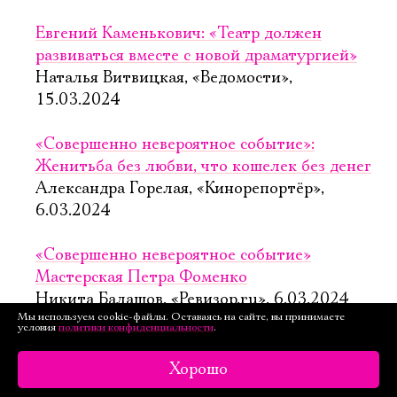
Евгений Каменькович: «Театр должен
развиваться вместе с новой драматургией»
Наталья Витвицкая, «Ведомости»,
15.03.2024
«Совершенно невероятное событие»:
Женитьба без любви, что кошелек без денег
Александра Горелая, «Кинорепортёр»,
6.03.2024
«Совершенно невероятное событие»
Мастерская Петра Фоменко
Никита Балашов, «Ревизор.ru», 6.03.2024
Мы используем cookie-файлы. Оставаясь на сайте, вы принимаете
условия
политики конфиденциальности
.
Совет да любовь
София Шапенко, «Театральный журнал»,
Хорошо
4.03.2024