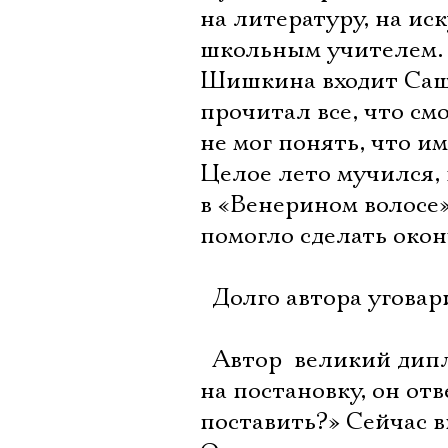
на литературу, на иск
школьным учителем. 
Шишкина входит Саша
прочитал все, что смо
не мог понять, что и
Целое лето мучился, 
в «Венерином волосе»
помогло сделать око
 Долго автора угова
 Автор  великий ди
на постановку, он отв
поставить?» Сейчас в