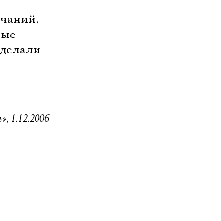
ечаний,
ные
сделали
», 1.12.2006