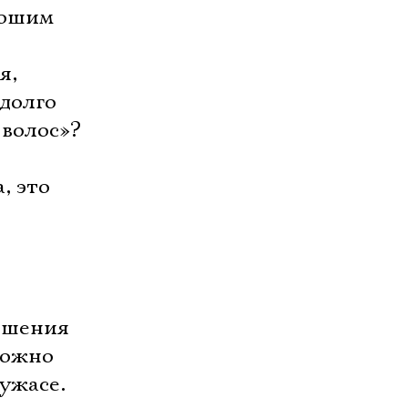
орошим
я,
 долго
 волос»?
, это
решения
можно
ужасе.