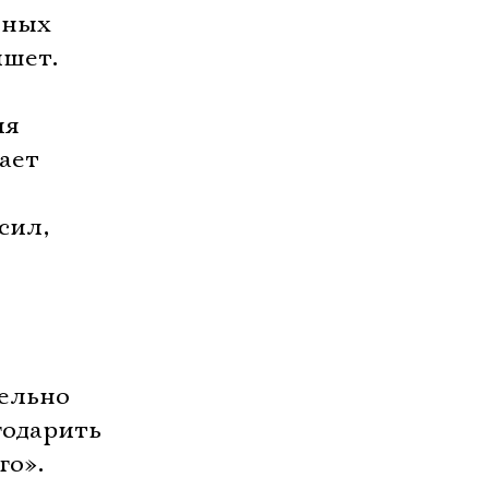
ьных
ишет.
ия
нает
сил,
тельно
годарить
го».