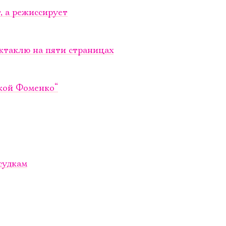
, а режиссирует
ктаклю на пяти страницах
ской Фоменко“
судкам