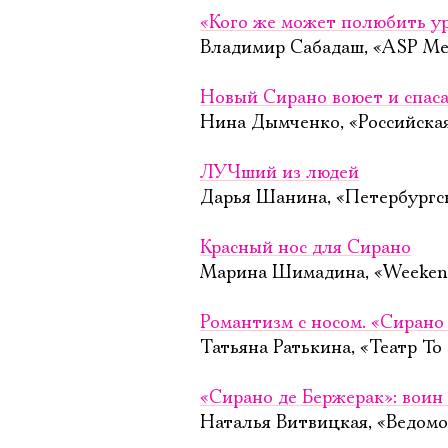
«Кого же может полюбить у
Владимир Сабадаш, «ASP Med
Новый Сирано воюет и спаса
Нина Дымченко, «Российская 
ЛУЧший из людей
Дарья Шанина, «Петербургск
Красный нос для Сирано
Марина Шимадина, «Weekend
Романтизм с носом. «Сирано
Татьяна Ратькина, «Театр To
«Сирано де Бержерак»: воин 
Наталья Витвицкая, «Ведомо