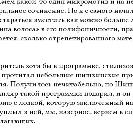
ьмем какой-то один микромотив и на н
ральное сочинение. Но я с самого нача
остараться вместить как можно больше 
ина волоса» в его полифоничности, пр
ается, сколько отрепетированного мат
зритель хотя бы в программке, стилизо
, прочитал небольшие шишкинские пр
ля. Получилось нечитабельно, но Ши
мпляр такой программки подарил, и он
рию с лодкой, которую заключенный н
уплыл в ней, мы, наверное, вернем в сп
олагающих.