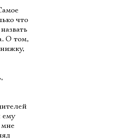
Самое
лько что
 назвать
. О том,
книжку,
,
одителей
я ему
 мне
яд 