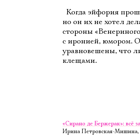
 Когда эйфория прош
но он их не хотел де
стороны «Венериного 
с иронией, юмором. О
уравновешены, что ли
клещами.
«Сирано де Бержерак»: всё 
Ирина Петровская-Мишина, «