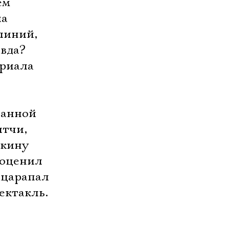
ем
ла
линий,
авда?
ериала
ванной
итчи,
шкину
 оценил
ацарапал
ектакль.