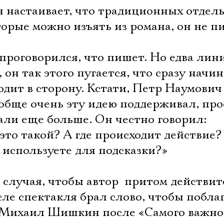
 настаивает, что традиционных отдел
орые можно изъять из романа, он не п
 проговорился, что пишет. Но едва лин
он так этого пугается, что сразу начи
одит в сторону. Кстати, Петр Наумович
обще очень эту идею поддерживал, про
али еще больше. Он честно говорил:
 это такой? А где происходит действие?
 используете для подсказки?»
ь случая, чтобы автор  притом действи
Электропочта
сле спектакля брал слово, чтобы побла
ал Михаил Шишкин после «Самого важно