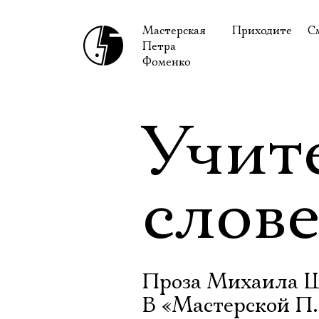
Мастерская
Приходите
С
Петра
В сентябре
С
Фоменко
В октябре
Н
Гастроли
Н
Учит
Доступ для ин
В
Правила посе
В
слов
Как добраться
Ф
Проза Михаила Ши
В «Мастерской П.