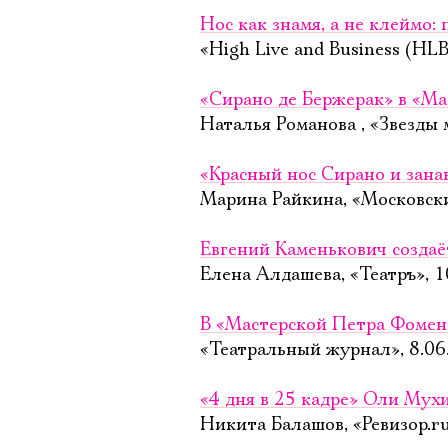
Нос как знамя, а не клеймо:
«High Live and Business (HLB
«Сирано де Бержерак» в «Ма
Наталья Романова , «Звезды 
«Красный нос Сирано и зана
Марина Райкина, «Московск
Евгений Каменькович создаё
Елена Алдашева, «Театръ», 1
В «Мастерской Петра Фоменк
«Театральный журнал», 8.06
«4 дня в 25 кадре» Оли Мух
Никита Балашов, «Ревизор.ru