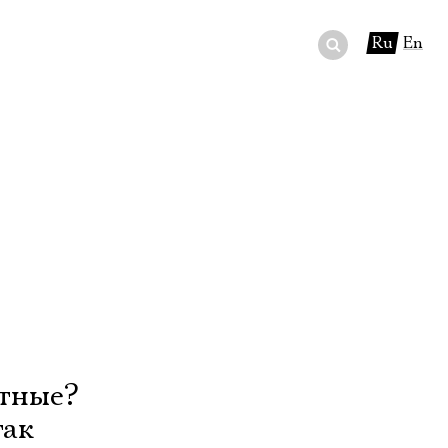
Ru
En
ный сертификат
ры
в буфете
стные?
так