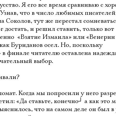
усство. Я его все время сравниваю с х
Узнав, что в число любимых писателей
 Соколов, тут же перестал сомневатьс
г достать, и решил ставить, только вот
менно  «Взятие Измаила» или «Венерин
как Буриданов осел. Но, поскольку
 в финале читателю оставлена надежда
нчательный выбор.
ривали?
пломат. Когда мы попросили у него раз
етил: «Да ставьте, конечно
┘
а как это 
ыяснилось, что на самом деле он был в 